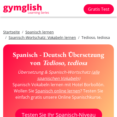
Gratis Test
Startseite
Spanisch lernen
Spanisch-Wortschatz: Vokabeln lernen
Tedioso, tediosa
Spanisch - Deutsch Übersetzung
von
Tedioso, tediosa
Übersetzung & Spanisch-Wortschatz
(alle
spanischen Vokabeln)
Spanisch Vokabeln lernen mit Hotel Borbollón.
Wollen Sie
Spanisch online lernen
? Testen Sie
einfach gratis unsere Online Spanischkurse.
Testen Sie Ihr Spanisch-Niveau