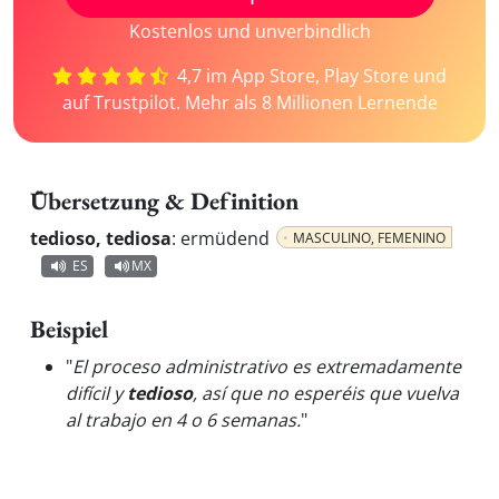
Kostenlos und unverbindlich
4,7 im App Store, Play Store und
auf Trustpilot. Mehr als 8 Millionen Lernende
Übersetzung & Definition
tedioso, tediosa
:
ermüdend
MASCULINO, FEMENINO
ES
MX
Beispiel
"
El proceso administrativo es extremadamente
difícil y
tedioso
, así que no esperéis que vuelva
al trabajo en 4 o 6 semanas.
"