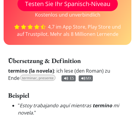
Testen Sie Ihr Spanisch-Niveau
Kostenlos und unverbindlich
4,7 im App Store, Play Store und
auf Trustpilot. Mehr als 8 Millionen Lernende
Übersetzung & Definition
termino (la novela)
:
ich lese (den Roman) zu
Ende
terminar, presente
ES
MX
Beispiel
"
Estoy trabajando aquí mientras
termino
mi
novela.
"