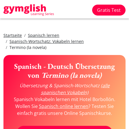
Gratis Test
Startseite
Spanisch lernen
Spanisch-Wortschatz: Vokabeln lernen
Termino (la novela)
Spanisch - Deutsch Übersetzung
von
Termino (la novela)
Übersetzung & Spanisch-Wortschatz
(alle
spanischen Vokabeln)
Spanisch Vokabeln lernen mit Hotel Borbollón.
Wollen Sie
Spanisch online lernen
? Testen Sie
einfach gratis unsere Online Spanischkurse.