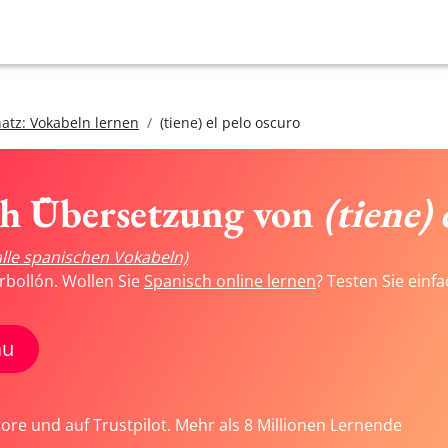
atz: Vokabeln lernen
(tiene) el pelo oscuro
ch Übersetzung von
(tiene) 
alle spanischen Vokabeln)
rbollón. Wollen Sie
Spanisch online lernen
? Testen Sie einf
au
tore und auf Trustpilot. Mehr als 8 Millionen Lernende