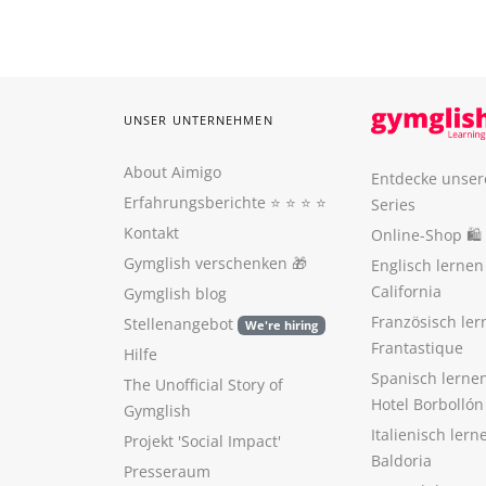
UNSER UNTERNEHMEN
About Aimigo
Entdecke unser
Erfahrungsberichte
⭐️ ⭐️ ⭐️ ⭐️
Series
Kontakt
Online-Shop 🛍
Gymglish verschenken
🎁
Englisch lerne
California
Gymglish blog
Französisch ler
Stellenangebot
We're hiring
Frantastique
Hilfe
Spanisch lerne
The Unofficial Story of
Hotel Borbollón
Gymglish
Italienisch ler
Projekt 'Social Impact'
Baldoria
Presseraum