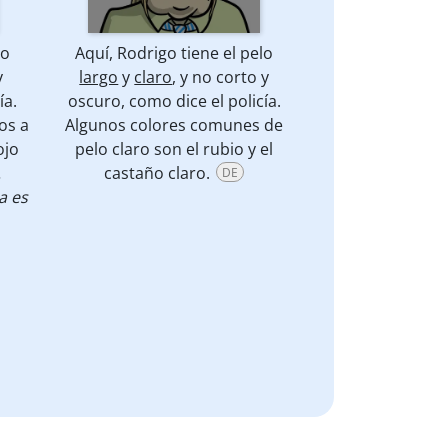
lo
Aquí, Rodrigo tiene el pelo
y
largo
y
claro
, y no corto y
ía.
oscuro, como dice el policía.
os a
Algunos colores comunes de
ojo
pelo claro son el rubio y el
.
castaño claro.
DE
la es