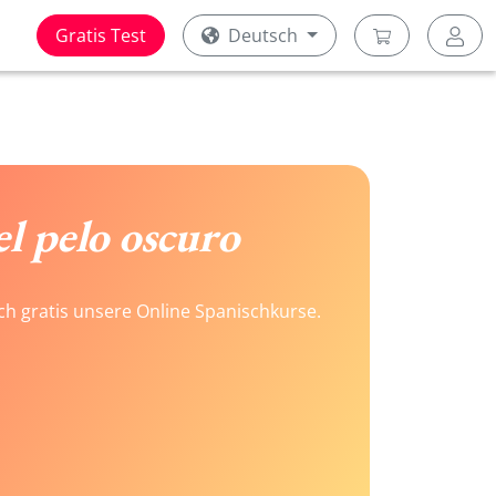
Gratis Test
Deutsch
el pelo oscuro
ach gratis unsere Online Spanischkurse.