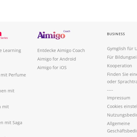
BUSINESS
Gymglish für
e Learning
Entdecke Aimigo Coach
Für Bildungse
Aimigo for Android
Kooperation
Aimigo for iOS
Finden Sie ei
n mit Perfume
oder Sprachtr
----
nen mit
Impressum
Cookies einste
n mit
Nutzungsbedi
nen mit Saga
Allgemeine
Geschäftsbed