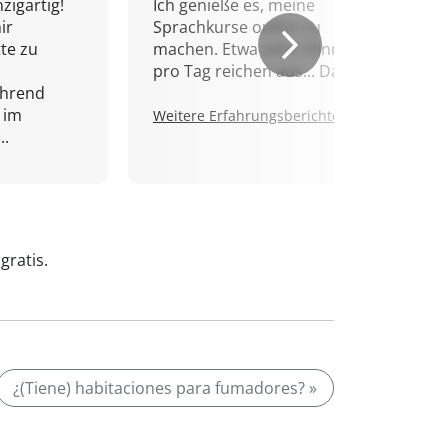
zigartig!
Ich genieße es, meine
ir
Sprachkurse online zu
tte zu
machen. Etwa zehn Minuten
pro Tag reichen aus... Danke!
ährend
 im
Weitere Erfahrungsberichte.
..
gratis.
¿(Tiene) habitaciones para fumadores? »