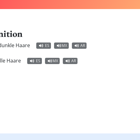
nition
 dunkle Haare
ES
MX
AR
elle Haare
ES
MX
AR