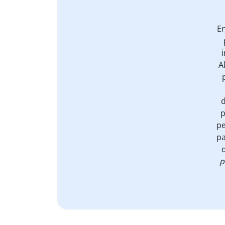
En
i
A
p
pe
pa
p