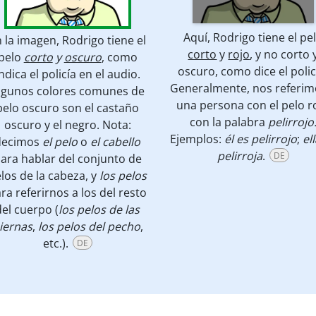
Aquí, Rodrigo tiene el pe
 la imagen, Rodrigo tiene el
corto
y
rojo
, y no corto 
pelo
corto
y
oscuro
, como
oscuro, como dice el polic
ndica el policía en el audio.
Generalmente, nos referim
lgunos colores comunes de
una persona con el pelo r
pelo oscuro son el castaño
con la palabra
pelirrojo
oscuro y el negro.
Nota:
Ejemplos:
él es pelirrojo
;
el
decimos
el pelo
o
el cabello
pelirroja
.
DE
ara hablar del conjunto de
los de la cabeza, y
los pelos
ra referirnos a los del resto
del cuerpo (
los pelos de las
iernas
,
los pelos del pecho
,
etc.).
DE