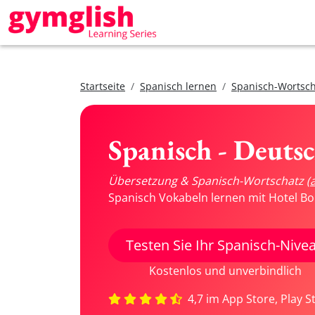
Startseite
Spanisch lernen
Spanisch-Wortsch
Spanisch - Deuts
Übersetzung & Spanisch-Wortschatz
(
Spanisch Vokabeln lernen mit Hotel Bo
Testen Sie Ihr Spanisch-Nive
Kostenlos und unverbindlich
4,7 im App Store, Play S