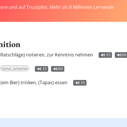
tore und auf Trustpilot. Mehr als 8 Millionen Lernende
nition
e Ratschläge) notieren, zur Kenntnis nehmen
ES
MX
tomar, presente
ES
MX
:
(ein Bier) trinken, (Tapas) essen
ES