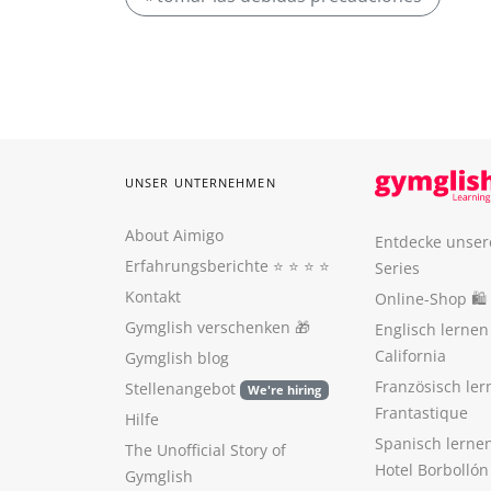
UNSER UNTERNEHMEN
About Aimigo
Entdecke unser
Erfahrungsberichte
⭐️ ⭐️ ⭐️ ⭐️
Series
Kontakt
Online-Shop 🛍
Gymglish verschenken
🎁
Englisch lerne
California
Gymglish blog
Französisch ler
Stellenangebot
We're hiring
Frantastique
Hilfe
Spanisch lerne
The Unofficial Story of
Hotel Borbollón
Gymglish