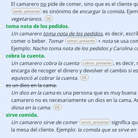
El camarero
no
pide de comer, sino que es el cliente 
es sinónimo de
encargar la comida
. Eje
pedir, presente
vegetarianos.
DE
toma nota de los pedidos.
Un camarero
toma nota de los pedidos
, es decir, escr
comer o beber.
Tomar
+
nota
se usa co
tomar, presente
Ejemplo:
Nacho toma nota de los pedidos y Carolina c
cobra la cuenta.
Un camarero cobra la cuenta
, es decir,
cobrar, presente
encarga de recoger el dinero y devolver el cambio si e
equivocó al cobrar la cuenta.
DE
es un dios en la cama.
Un dios en la cama
es una persona que es muy buena 
camarero no es necesariamente un dios en la cama, A
diosa en la cama.
DE
sirve comida.
Un camarero sirve de comer
significa qu
servir, presente
la mesa del cliente. Ejemplo:
la comida que se sirve en 