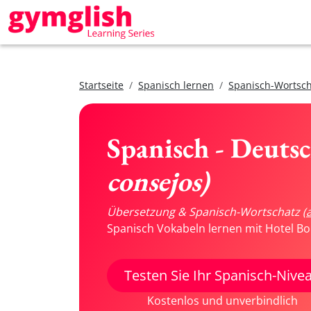
Startseite
Spanisch lernen
Spanisch-Wortsch
Spanisch - Deuts
consejos)
Übersetzung & Spanisch-Wortschatz
(
Spanisch Vokabeln lernen mit Hotel Bo
Testen Sie Ihr Spanisch-Nive
Kostenlos und unverbindlich