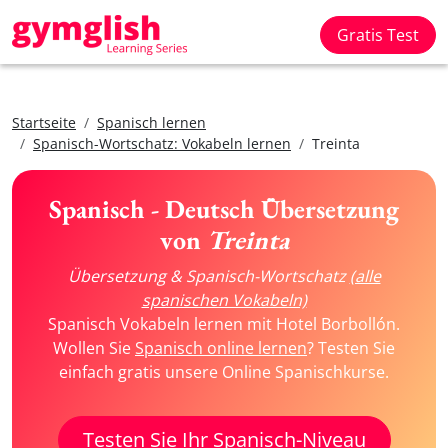
Gratis Test
Startseite
Spanisch lernen
Spanisch-Wortschatz: Vokabeln lernen
Treinta
Spanisch - Deutsch Übersetzung
von
Treinta
Übersetzung & Spanisch-Wortschatz
(alle
spanischen Vokabeln)
Spanisch Vokabeln lernen mit Hotel Borbollón.
Wollen Sie
Spanisch online lernen
? Testen Sie
einfach gratis unsere Online Spanischkurse.
Testen Sie Ihr Spanisch-Niveau