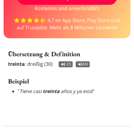
Kostenlos und unverbindlich
4,7 im App Store, Play Store und
auf Trustpilot. Mehr als 8 Millionen Lernende
Übersetzung & Definition
treinta
:
dreißig (30)
ES
MX
Beispiel
"
Tiene casi
treinta
años y ya está
"