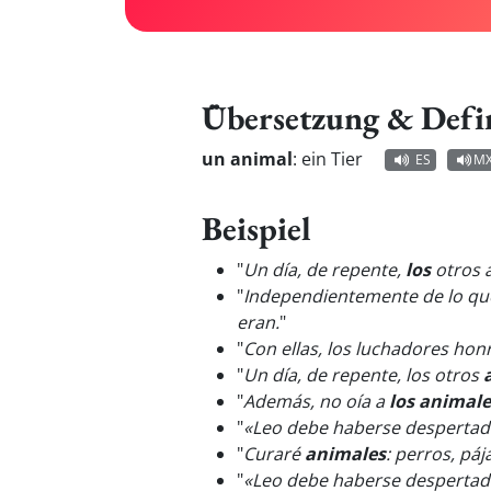
Übersetzung & Defi
un animal
:
ein Tier
ES
M
Beispiel
"
Un día, de repente,
los
otros a
"
Independientemente de lo que
eran.
"
"
Con ellas, los luchadores ho
"
Un día, de repente, los otros
"
Además, no oía a
los animale
"
«Leo debe haberse despertad
"
Curaré
animales
: perros, pája
"
«Leo debe haberse despertado