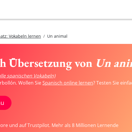
atz: Vokabeln lernen
Un animal
ch Übersetzung von
Un ani
alle spanischen Vokabeln)
rbollón. Wollen Sie
Spanisch online lernen
? Testen Sie einf
au
tore und auf Trustpilot. Mehr als 8 Millionen Lernende