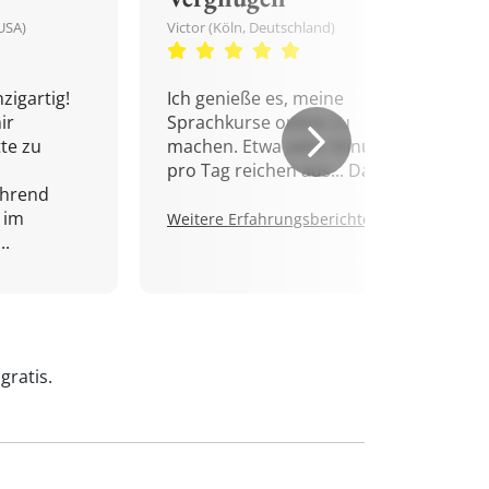
USA)
Victor (Köln, Deutschland)
zigartig!
Ich genieße es, meine
ir
Sprachkurse online zu
tte zu
machen. Etwa zehn Minuten
pro Tag reichen aus... Danke!
ährend
 im
Weitere Erfahrungsberichte.
..
gratis.