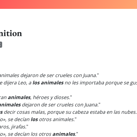
nition
X
nimales dejaron de ser crueles con Juana.
"
 dijera Leo, a
los animales
no les importaba porque se gus
nran
animales
, héroes y dioses.
"
animales
dejaron de ser crueles con Juana.
"
s
decir cosas malas, porque su cabeza estaba en las nubes.
o», se decían
los
otros animales.
"
ros, jirafas.
"
», se decían los otros
animales
.
"