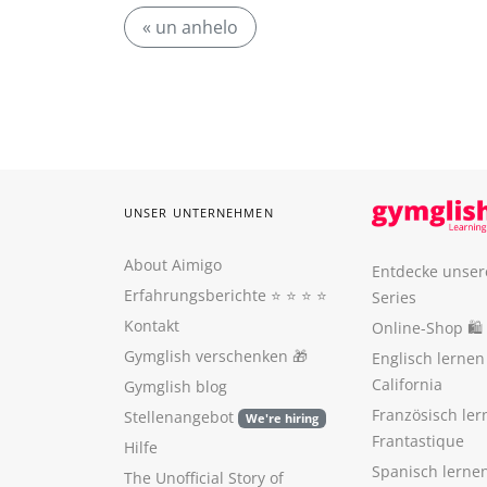
« un anhelo
UNSER UNTERNEHMEN
About Aimigo
Entdecke unser
Erfahrungsberichte
⭐️ ⭐️ ⭐️ ⭐️
Series
Kontakt
Online-Shop 🛍
Gymglish verschenken
🎁
Englisch lerne
California
Gymglish blog
Französisch ler
Stellenangebot
We're hiring
Frantastique
Hilfe
Spanisch lerne
The Unofficial Story of