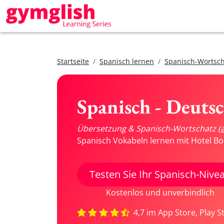
Startseite
Spanisch lernen
Spanisch-Wortsch
Spanisch - Deuts
Übersetzung & Spanisch-Wortschatz
(
Spanisch Vokabeln lernen mit Hotel Bo
Testen Sie Ihr Spanisch-Nive
Kostenlos und unverbindlich
4,7 im App Store, Play S