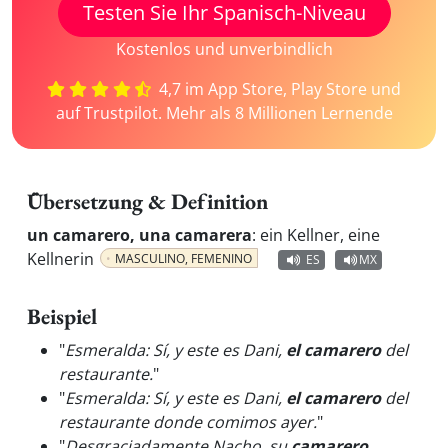
Testen Sie Ihr Spanisch-Niveau
Kostenlos und unverbindlich
4,7 im App Store, Play Store und
auf Trustpilot. Mehr als 8 Millionen Lernende
Übersetzung & Definition
un camarero, una camarera
:
ein Kellner, eine
Kellnerin
MASCULINO, FEMENINO
ES
MX
Beispiel
"
Esmeralda: Sí, y este es Dani,
el camarero
del
restaurante.
"
"
Esmeralda: Sí, y este es Dani,
el camarero
del
restaurante donde comimos ayer.
"
"
Desgraciadamente Nacho, su
camarero