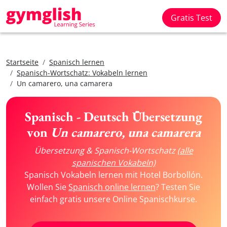
Gratis Test
Startseite
Spanisch lernen
Spanisch-Wortschatz: Vokabeln lernen
Un camarero, una camarera
Spanisch - Deutsch Übersetzung
von
Un camarero, una camarera
Übersetzung & Spanisch-Wortschatz
(alle
spanischen Vokabeln)
Spanisch Vokabeln lernen mit Hotel Borbollón.
Wollen Sie
Spanisch online lernen
? Testen Sie
einfach gratis unsere Online Spanischkurse.