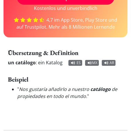
Kostenlos und unverbindlich
4,7 im App Store, Play Store und
auf Trustpilot. Mehr als 8 Millionen Lernende
Übersetzung & Definition
un catálogo
:
ein Katalog
ES
MX
AR
Beispiel
"
Nos gustaría añadirlo a nuestro
catálogo
de
propiedades en todo el mundo.
"