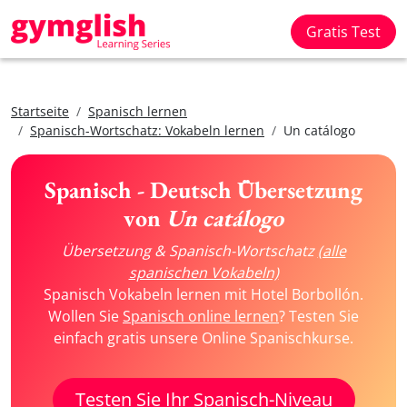
Gratis Test
Startseite
Spanisch lernen
Spanisch-Wortschatz: Vokabeln lernen
Un catálogo
Spanisch - Deutsch Übersetzung
von
Un catálogo
Übersetzung & Spanisch-Wortschatz
(alle
spanischen Vokabeln)
Spanisch Vokabeln lernen mit Hotel Borbollón.
Wollen Sie
Spanisch online lernen
? Testen Sie
einfach gratis unsere Online Spanischkurse.
Testen Sie Ihr Spanisch-Niveau