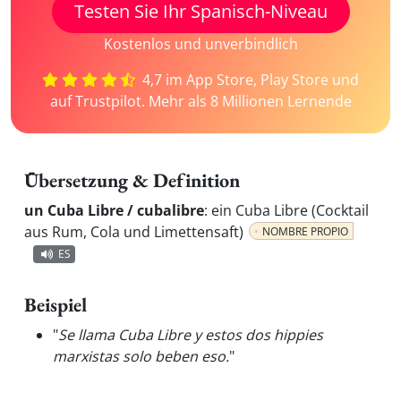
Testen Sie Ihr Spanisch-Niveau
Kostenlos und unverbindlich
4,7 im App Store, Play Store und
auf Trustpilot. Mehr als 8 Millionen Lernende
Übersetzung & Definition
un Cuba Libre / cubalibre
:
ein Cuba Libre (Cocktail
aus Rum, Cola und Limettensaft)
NOMBRE PROPIO
ES
Beispiel
"
Se llama Cuba Libre y estos dos hippies
marxistas solo beben eso.
"