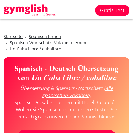
Gratis Test
Startseite
Spanisch lernen
Spanisch-Wortschatz: Vokabeln lernen
Un Cuba Libre / cubalibre
Spanisch - Deutsch Übersetzung
von
Un Cuba Libre / cubalibre
Übersetzung & Spanisch-Wortschatz
(alle
spanischen Vokabeln)
Spanisch Vokabeln lernen mit Hotel Borbollón.
Wollen Sie
Spanisch online lernen
? Testen Sie
einfach gratis unsere Online Spanischkurse.