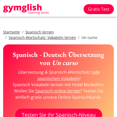
Gratis Test
Startseite
Spanisch lernen
Spanisch-Wortschatz: Vokabeln lernen
Un curso
Spanisch - Deutsch Übersetzung
von
Un curso
Übersetzung & Spanisch-Wortschatz
(alle
spanischen Vokabeln)
Spanisch Vokabeln lernen mit Hotel Borbollón.
Wollen Sie
Spanisch online lernen
? Testen Sie
einfach gratis unsere Online Spanischkurse.
Testen Sie Ihr Spanisch-Niveau