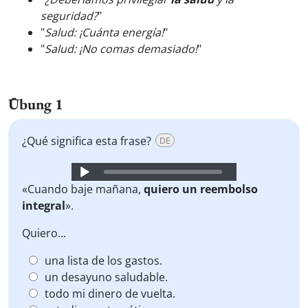
seguridad?
"
"
Salud: ¡Cuánta energía!
"
"
Salud: ¡No comas demasiado!
"
Übung 1
¿Qué significa esta frase?
DE
Audio
Player
«Cuando baje mañana,
quiero un reembolso
integral
».
Quiero...
una lista de los gastos.
un desayuno saludable.
todo mi dinero de vuelta.