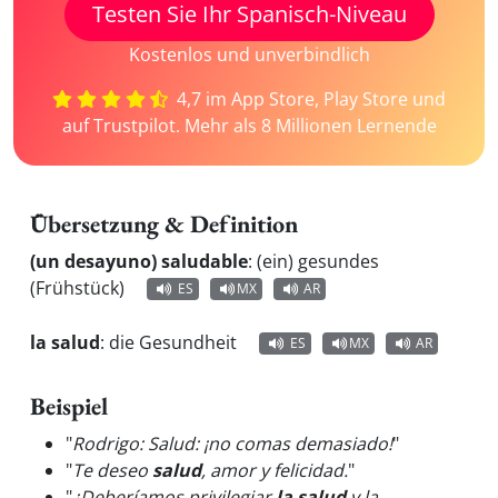
Testen Sie Ihr Spanisch-Niveau
Kostenlos und unverbindlich
4,7 im App Store, Play Store und
auf Trustpilot. Mehr als 8 Millionen Lernende
Übersetzung & Definition
(un desayuno) saludable
:
(ein) gesundes
(Frühstück)
ES
MX
AR
la salud
:
die Gesundheit
ES
MX
AR
Beispiel
"
Rodrigo: Salud: ¡no comas demasiado!
"
"
Te deseo
salud
, amor y felicidad.
"
"
¿Deberíamos privilegiar
la salud
y la