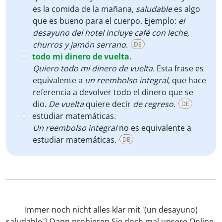
es la comida de la mañana,
saludable
es algo
que es bueno para el cuerpo. Ejemplo:
el
desayuno del hotel incluye café con leche,
churros y jamón serrano.
DE
todo mi dinero de vuelta.
Quiero todo mi dinero de vuelta.
Esta frase es
equivalente a
un reembolso integral
, que
hace
referencia a devolver todo el dinero que se
dio.
De vuelta
quiere decir
de regreso
.
DE
estudiar matemáticas.
Un reembolso integral
no es equivalente a
estudiar matemáticas.
DE
Immer noch nicht alles klar mit '(un desayuno)
saludable'? Dann probieren Sie doch mal unsere Online-