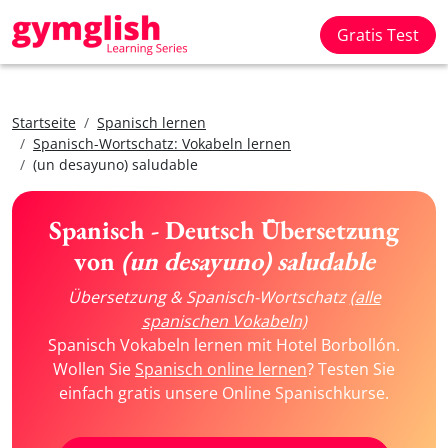
Gratis Test
Startseite
Spanisch lernen
Spanisch-Wortschatz: Vokabeln lernen
(un desayuno) saludable
Spanisch - Deutsch Übersetzung
von
(un desayuno) saludable
Übersetzung & Spanisch-Wortschatz
(alle
spanischen Vokabeln)
Spanisch Vokabeln lernen mit Hotel Borbollón.
Wollen Sie
Spanisch online lernen
? Testen Sie
einfach gratis unsere Online Spanischkurse.