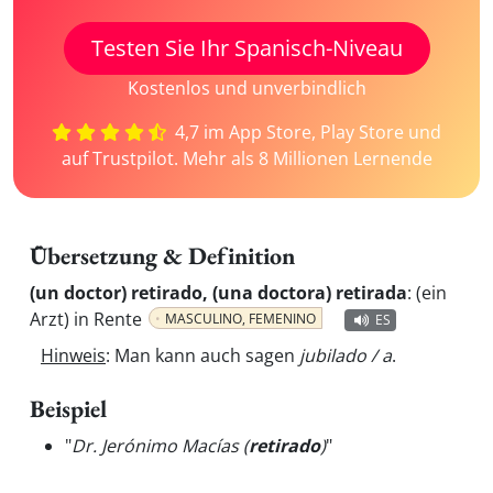
Testen Sie Ihr Spanisch-Niveau
Kostenlos und unverbindlich
4,7 im App Store, Play Store und
auf Trustpilot. Mehr als 8 Millionen Lernende
Übersetzung & Definition
(un doctor) retirado, (una doctora) retirada
:
(ein
Arzt) in Rente
MASCULINO, FEMENINO
ES
Hinweis
: Man kann auch sagen
jubilado / a
.
Beispiel
"
Dr. Jerónimo Macías (
retirado
)
"