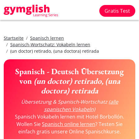
Gratis Test
Startseite
Spanisch lernen
Spanisch-Wortschatz: Vokabeln lernen
(un doctor) retirado, (una doctora) retirada
Spanisch - Deutsch Übersetzung
von
(un doctor) retirado, (una
doctora) retirada
Übersetzung & Spanisch-Wortschatz
(alle
spanischen Vokabeln)
Spanisch Vokabeln lernen mit Hotel Borbollón.
Wollen Sie
Spanisch online lernen
? Testen Sie
einfach gratis unsere Online Spanischkurse.