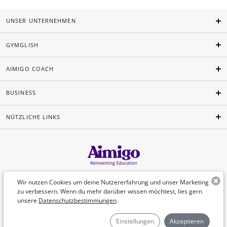
UNSER UNTERNEHMEN
GYMGLISH
AIMIGO COACH
BUSINESS
NÜTZLICHE LINKS
Deutsch
Wir nutzen Cookies um deine Nutzererfahrung und unser Marketing
zu verbessern. Wenn du mehr darüber wissen möchtest, lies gern
unsere
Datenschutzbestimmungen
.
©Aimigo 2026
Einstellungen
Akzeptieren