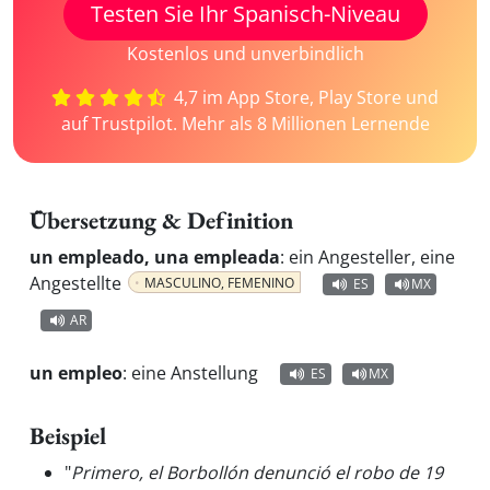
Testen Sie Ihr Spanisch-Niveau
Kostenlos und unverbindlich
4,7 im App Store, Play Store und
auf Trustpilot. Mehr als 8 Millionen Lernende
Übersetzung & Definition
un empleado, una empleada
:
ein Angesteller, eine
Angestellte
MASCULINO, FEMENINO
ES
MX
AR
un empleo
:
eine Anstellung
ES
MX
Beispiel
"
Primero, el Borbollón denunció el robo de 19