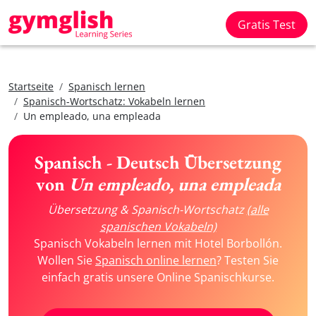
Gratis Test
Startseite
Spanisch lernen
Spanisch-Wortschatz: Vokabeln lernen
Un empleado, una empleada
Spanisch - Deutsch Übersetzung
von
Un empleado, una empleada
Übersetzung & Spanisch-Wortschatz
(alle
spanischen Vokabeln)
Spanisch Vokabeln lernen mit Hotel Borbollón.
Wollen Sie
Spanisch online lernen
? Testen Sie
einfach gratis unsere Online Spanischkurse.