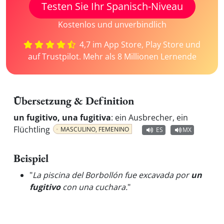
Testen Sie Ihr Spanisch-Niveau
Kostenlos und unverbindlich
4,7 im App Store, Play Store und
auf Trustpilot. Mehr als 8 Millionen Lernende
Übersetzung & Definition
un fugitivo, una fugitiva
:
ein Ausbrecher, ein
Flüchtling
MASCULINO, FEMENINO
ES
MX
Beispiel
"
La piscina del Borbollón fue excavada por
un
fugitivo
con una cuchara.
"