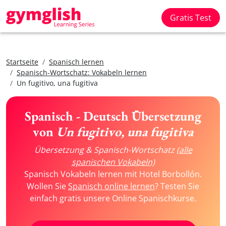
Gratis Test
Startseite
Spanisch lernen
Spanisch-Wortschatz: Vokabeln lernen
Un fugitivo, una fugitiva
Spanisch - Deutsch Übersetzung
von
Un fugitivo, una fugitiva
Übersetzung & Spanisch-Wortschatz
(alle
spanischen Vokabeln)
Spanisch Vokabeln lernen mit Hotel Borbollón.
Wollen Sie
Spanisch online lernen
? Testen Sie
einfach gratis unsere Online Spanischkurse.