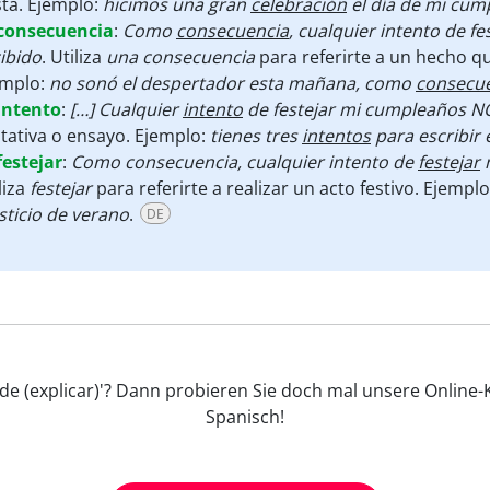
sta. Ejemplo:
hicimos una gran
celebración
el día de mi cum
consecuencia
:
Como
consecuencia
, cualquier intento de f
ibido
. Utiliza
una consecuencia
para referirte a un hecho q
emplo:
no sonó el despertador esta mañana, como
consecu
intento
:
[…] Cualquier
intento
de festejar mi cumpleaños NO
tativa o ensayo. Ejemplo:
tienes tres
intentos
para escribir 
festejar
:
Como consecuencia, cualquier intento de
festejar
m
liza
festejar
para referirte a realizar un acto festivo. Ejempl
sticio de verano
.
DE
 de (explicar)'? Dann probieren Sie doch mal unsere Online-
Spanisch!