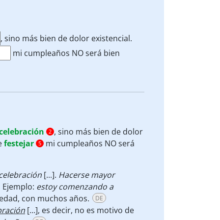
, sino más bien de dolor existencial.
mi cumpleaños NO será bien
celebración
, sino más bien de dolor
2
e
festejar
mi cumpleaños NO será
5
celebración
[...].
Hacerse mayor
. Ejemplo:
estoy comenzando a
edad, con muchos años.
DE
bración
[...], es decir, no es motivo de