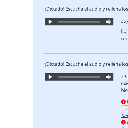
¡Dictado! Escucha el audio y rellena lo
Audio
«P
Player
[..
rec
¡Dictado! Escucha el audio y rellena lo
Audio
«P
Player
exi
bie
1
ha
ha
2