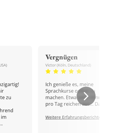
Vergnügen
USA)
Victor (Köln, Deutschland)
zigartig!
Ich genieße es, meine
ir
Sprachkurse online zu
tte zu
machen. Etwa zehn Minuten
pro Tag reichen aus... Danke!
ährend
 im
Weitere Erfahrungsberichte.
..