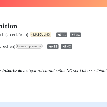
nition
ch (zu erklären)
MASCULINO
ES
MX
prechen)
intentar, presente
ES
MX
er
intento de
festejar mi cumpleaños NO será bien recibido.