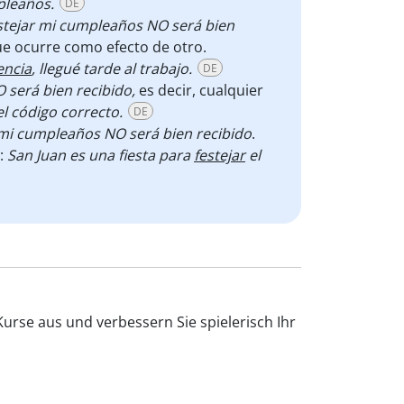
pleaños.
DE
estejar mi cumpleaños NO será bien
ue ocurre como efecto de otro.
encia
, llegué tarde al trabajo.
DE
 será bien recibido,
es decir, cualquier
el código correcto.
DE
i cumpleaños NO será bien recibido
.
o:
San Juan es una fiesta para
festejar
el
Kurse aus und verbessern Sie spielerisch Ihr