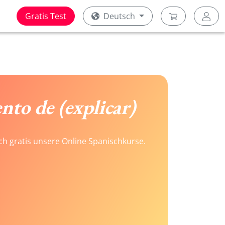
Gratis Test
Deutsch
nto de (explicar)
ach gratis unsere Online Spanischkurse.