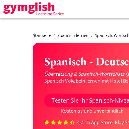
Startseite
Spanisch lernen
Spanisch-Wortsch
Spanisch - Deuts
Übersetzung & Spanisch-Wortschatz
(
Spanisch Vokabeln lernen mit Hotel Bo
Testen Sie Ihr Spanisch-Nive
Kostenlos und unverbindlich
4,7 im App Store, Play S