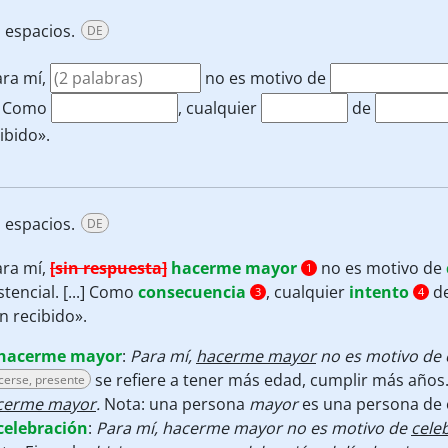
s espacios.
DE
ara mí,
no es motivo de
.] Como
, cualquier
de
ibido».
s espacios.
DE
ara mí,
[sin respuesta]
hacerme mayor
no es motivo de
1
stencial. [...] Como
consecuencia
, cualquier
intento
d
3
4
n recibido».
hacerme mayor
:
Para mí,
hacerme mayor
no es motivo de 
se refiere a tener más edad, cumplir más años
cerse, presente
cerme mayor
.
Nota: una persona
mayor
es una persona de 
celebración
:
Para mí, hacerme mayor no es motivo de
cele