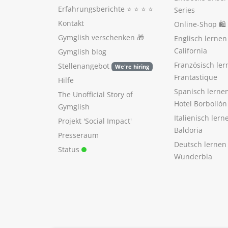
Erfahrungsberichte
⭐️ ⭐️ ⭐️ ⭐️
Series
Kontakt
Online-Shop 🛍
Gymglish verschenken
🎁
Englisch lerne
California
Gymglish blog
Französisch ler
Stellenangebot
We're hiring
Frantastique
Hilfe
Spanisch lerne
The Unofficial Story of
Hotel Borbollón
Gymglish
Italienisch ler
Projekt 'Social Impact'
Baldoria
Presseraum
Deutsch lernen
Status
Wunderbla