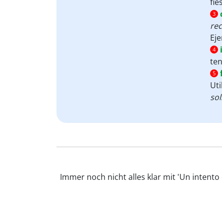
fie
3
rec
Ej
4
ten
5
Uti
sol
Immer noch nicht alles klar mit 'Un intento