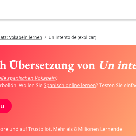
atz: Vokabeln lernen
Un intento de (explicar)
ch Übersetzung von
Un inte
alle spanischen Vokabeln)
rbollón. Wollen Sie
Spanisch online lernen
? Testen Sie einf
au
tore und auf Trustpilot. Mehr als 8 Millionen Lernende