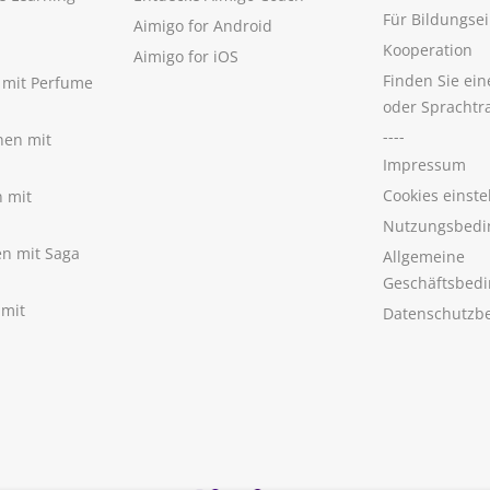
Für Bildungse
Aimigo for Android
Kooperation
Aimigo for iOS
Finden Sie ei
n mit Perfume
oder Sprachtr
----
nen mit
Impressum
Cookies einste
n mit
Nutzungsbedi
nen mit Saga
Allgemeine
Geschäftsbed
 mit
Datenschutzb