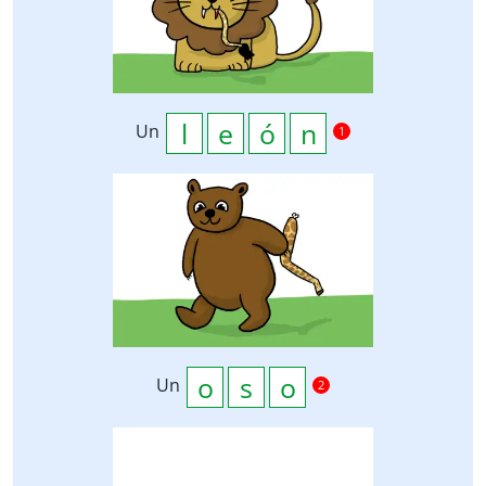
Un
1
Un
2