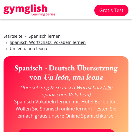
Gratis Test
Startseite
Spanisch lernen
Spanisch-Wortschatz: Vokabeln lernen
Un león, una leona
Spanisch - Deutsch Übersetzung
von
Un león, una leona
Übersetzung & Spanisch-Wortschatz
(alle
spanischen Vokabeln)
Spanisch Vokabeln lernen mit Hotel Borbollón.
Wollen Sie
Spanisch online lernen
? Testen Sie
einfach gratis unsere Online Spanischkurse.