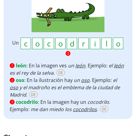
Un
3
león
:
En la imagen ves
un
león
. Ejemplo:
el
león
1
es el rey de la selva
.
DE
oso
:
En la ilustración hay
un
oso
.
Ejemplo:
el
2
oso
y el madroño es el emblema de la ciudad de
Madrid.
DE
cocodrilo
:
En la imagen hay un
cocodrilo
.
3
Ejemplo:
me dan miedo los
cocodrilos
.
DE