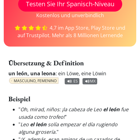
Testen Sie Ihr Spanisch-Niveau
Kostenlos und unverbindlich
4,7 im App Store, Play Store und
auf Trustpilot. Mehr als 8 Millionen Lernende
Übersetzung & Definition
un león, una leona
:
ein Löwe, eine Löwin
MASCULINO, FEMENINO
ES
MX
Beispiel
"
Oh, mirad, niños: ¡la cabeza de Leo
el león
fue
usada como trofeo!
"
"
Leo
el león
solía empezar el día rugiendo
alguna grosería.
"
"
¡Y, además, eran amigos de un cazador de