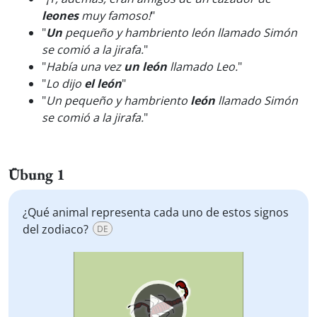
leones
muy famoso!
"
"
Un
pequeño y hambriento león llamado Simón
se comió a la jirafa.
"
"
Había una vez
un león
llamado Leo.
"
"
Lo dijo
el león
"
"
Un pequeño y hambriento
león
llamado Simón
se comió a la jirafa.
"
Übung 1
¿Qué animal representa cada uno de estos signos
del zodiaco?
DE
Video
Player