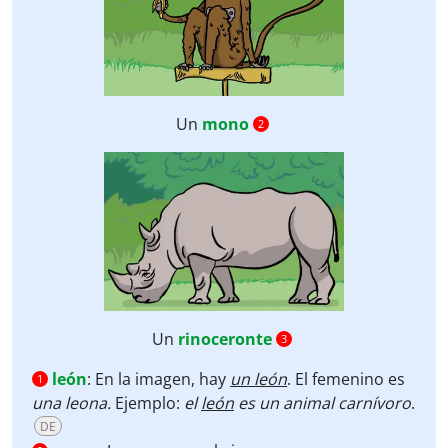
Un
mono
2
Un
rinoceronte
3
león
:
En la imagen, hay
un león
. El femenino es
1
una leona.
Ejemplo:
el
león
es un animal carnívoro
.
DE