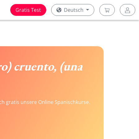
Gratis Test
Deutsch
ro) cruento, (una
ach gratis unsere Online Spanischkurse.