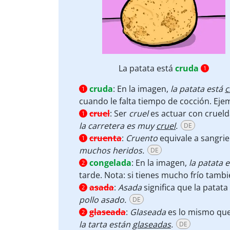
La patata está
cruda
1
cruda
:
En la imagen,
la patata está
c
1
cuando le falta tiempo de cocción. Eje
cruel
:
Ser
cruel
es actuar con cruel
1
la carretera es muy
cruel
.
DE
cruenta
:
Cruento
equivale a sangrie
1
muchos heridos.
DE
congelada
:
En la imagen,
la patata 
2
tarde. Nota: si tienes mucho frío tamb
asada
:
Asada
significa que la patat
2
pollo asado.
DE
glaseada
:
Glaseada
es lo mismo que 
2
la tarta están
glaseadas
.
DE