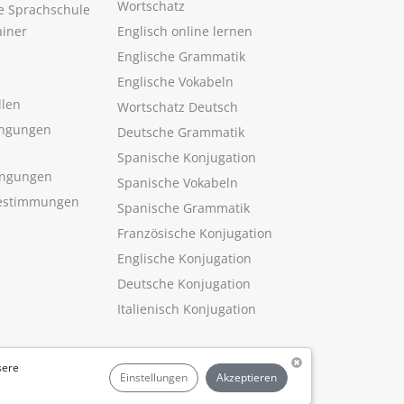
Wortschatz
ne Sprachschule
ainer
Englisch online lernen
Englische Grammatik
Englische Vokabeln
llen
Wortschatz Deutsch
ngungen
Deutsche Grammatik
Spanische Konjugation
ingungen
Spanische Vokabeln
estimmungen
Spanische Grammatik
Französische Konjugation
Englische Konjugation
Deutsche Konjugation
Italienisch Konjugation
sere
Einstellungen
Akzeptieren