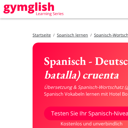
Startseite
Spanisch lernen
Spanisch-Wortsch
Spanisch - Deuts
batalla) cruenta
Übersetzung & Spanisch-Wortschatz
(
Spanisch Vokabeln lernen mit Hotel Bo
Testen Sie Ihr Spanisch-Nive
Kostenlos und unverbindlich