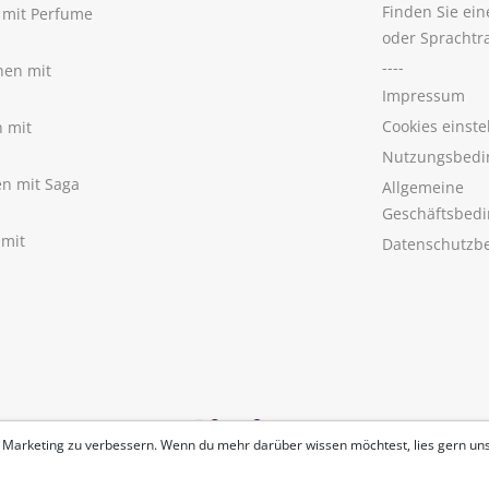
Finden Sie ei
n mit Perfume
oder Sprachtr
----
nen mit
Impressum
Cookies einste
n mit
Nutzungsbedi
nen mit Saga
Allgemeine
Geschäftsbed
 mit
Datenschutzb
 Marketing zu verbessern. Wenn du mehr darüber wissen möchtest, lies gern un