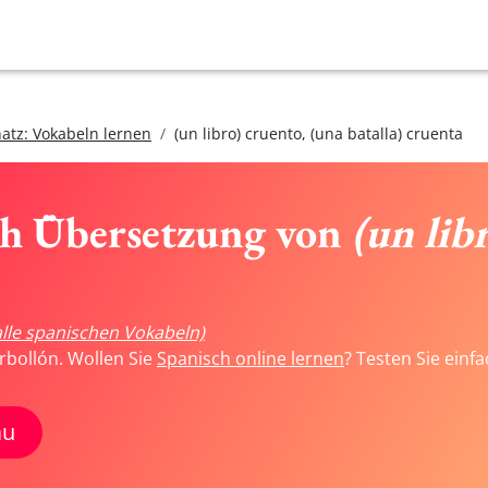
atz: Vokabeln lernen
(un libro) cruento, (una batalla) cruenta
ch Übersetzung von
(un lib
alle spanischen Vokabeln)
rbollón. Wollen Sie
Spanisch online lernen
? Testen Sie einf
au