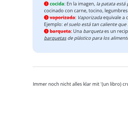
cocida
:
En la imagen,
la patata está
3
cocinado con carne, tocino, legumbres 
vaporizada
:
Vaporizada
equivale a 
3
Ejemplo:
el suelo está tan caliente que
barqueta
:
Una
barqueta
es un recip
3
barquetas
de plástico para los alimen
Immer noch nicht alles klar mit '(un libro)