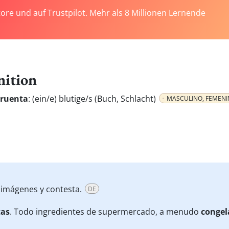
tore und auf Trustpilot. Mehr als 8 Millionen Lernende
nition
 cruenta
:
(ein/e) blutige/s (Buch, Schlacht)
MASCULINO, FEMEN
s imágenes y contesta.
DE
tas
. Todo ingredientes de supermercado, a menudo
congel