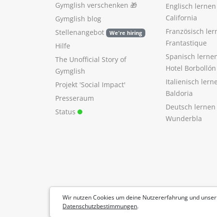
Gymglish verschenken
🎁
Englisch lerne
California
Gymglish blog
Französisch ler
Stellenangebot
We're hiring
Frantastique
Hilfe
Spanisch lerne
The Unofficial Story of
Hotel Borbollón
Gymglish
Italienisch ler
Projekt 'Social Impact'
Baldoria
Presseraum
Deutsch lernen
Status
Wunderbla
Wir nutzen Cookies um deine Nutzererfahrung und unser
Datenschutzbestimmungen
.