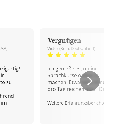
Vergnügen
USA)
Victor (Köln, Deutschland)
zigartig!
Ich genieße es, meine
ir
Sprachkurse online zu
tte zu
machen. Etwa zehn Minuten
pro Tag reichen aus... Danke!
ährend
 im
Weitere Erfahrungsberichte.
..