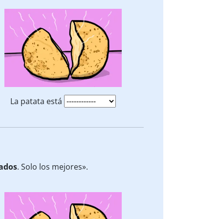
La patata está
ados
. Solo los mejores».