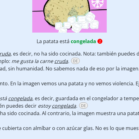
La patata está
congelada
2
ruda
, es decir, no ha sido cocinada. Nota: también puedes 
mplo:
me gusta la carne
cruda
.
DE
dad, sin humanidad. No sabemos nada de eso por la imagen
nto. En la imagen vemos una patata y no vemos violencia. 
está
congelada
, es decir, guardada en el congelador a tem
ién puedes decir
estoy
congelada
.
DE
a ha sido cocinada. Al contrario, la imagen muestra una pata
cubierta con almíbar o con azúcar glas. No es lo que mues