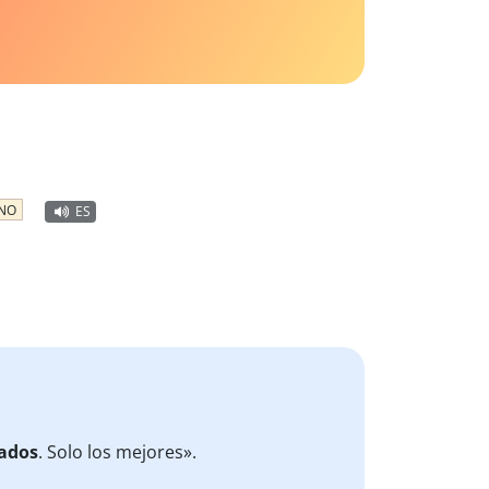
INO
ES
ados
. Solo los mejores».