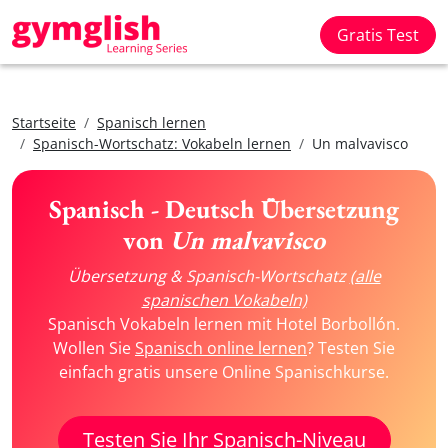
Gratis Test
Startseite
Spanisch lernen
Spanisch-Wortschatz: Vokabeln lernen
Un malvavisco
Spanisch - Deutsch Übersetzung
von
Un malvavisco
Übersetzung & Spanisch-Wortschatz
(alle
spanischen Vokabeln)
Spanisch Vokabeln lernen mit Hotel Borbollón.
Wollen Sie
Spanisch online lernen
? Testen Sie
einfach gratis unsere Online Spanischkurse.
Testen Sie Ihr Spanisch-Niveau