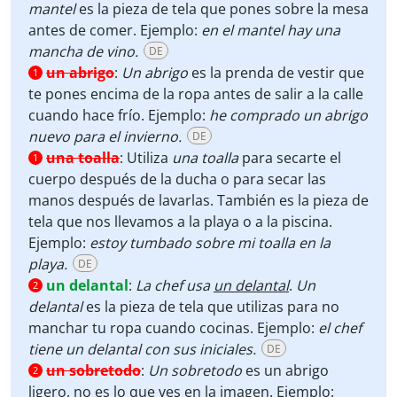
mantel
es la pieza de tela que pones sobre la mesa
antes de comer. Ejemplo:
en el mantel hay una
mancha de vino.
DE
un abrigo
:
Un abrigo
es la prenda de vestir que
1
te pones encima de la ropa antes de salir a la calle
cuando hace frío. Ejemplo:
he comprado un abrigo
nuevo para el invierno.
DE
una toalla
:
Utiliza
una toalla
para secarte el
1
cuerpo después de la ducha o para secar las
manos después de lavarlas. También es la pieza de
tela que nos llevamos a la playa o a la piscina.
Ejemplo:
estoy tumbado sobre mi toalla en la
playa.
DE
un delantal
:
La chef usa
un delantal
.
Un
2
delantal
es la pieza de tela que utilizas para no
manchar tu ropa cuando cocinas. Ejemplo:
el chef
tiene un delantal con sus iniciales.
DE
un sobretodo
:
Un sobretodo
es un abrigo
2
ligero, no es lo que ves en la imagen. Ejemplo: