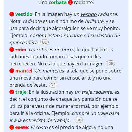
Una
corbata
radiante.
3
vestido
:
En la imagen hay
un
vestido
radiante.
1
Nota:
radiante
es un sinónimo de
brillante
, y se
usa para decir que algo/alguien se ve muy bonito.
Ejemplo:
Carlota estaba radiante en su vestido de
quinceañera.
DE
robo
:
Un robo
es
un hurto
, lo que hacen los
1
ladrones cuando toman cosas que no les
pertenecen. No es lo que hay en la imagen.
DE
mantel
:
Un mantel
es la tela que se pone sobre
1
una mesa para comer sin ensuciarla, y no una
prenda de vestir.
DE
traje
:
En la ilustración hay
un
traje
radiante
, es
2
decir, el conjunto de chaqueta y pantalón que se
utiliza para vestir de manera formal, por ejemplo,
para ir a la oficina. Ejemplo:
compré un traje para
ir a la entrevista de trabajo.
DE
costo
:
El costo
es el precio de algo, y no una
2