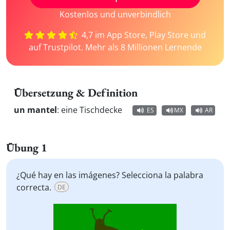
Kostenlos und unverbindlich
4,7 im App Store, Play Store und
auf Trustpilot. Mehr als 8 Millionen Lernende
Übersetzung & Definition
un mantel
:
eine Tischdecke
ES
MX
AR
Übung 1
¿Qué hay en las imágenes? Selecciona la palabra
correcta.
DE