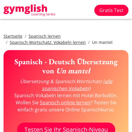
Gratis Test
Startseite
Spanisch lernen
Spanisch-Wortschatz: Vokabeln lernen
Un mantel
Spanisch - Deutsch Übersetzung
von
Un mantel
Übersetzung & Spanisch-Wortschatz
(alle
spanischen Vokabeln)
Spanisch Vokabeln lernen mit Hotel Borbollón.
Wollen Sie
Spanisch online lernen
? Testen Sie
einfach gratis unsere Online Spanischkurse.
Testen Sie Ihr Spanisch-Niveau