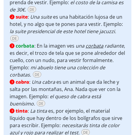
prenda de vestir. Ejemplo:
el costo de la camisa es
de 30€.
DE
suite
:
Una suite
es una habitación lujosa de un
2
hotel, y no algo que te pones para vestir. Ejemplo:
la suite presidencial de este hotel tiene jacuzzi.
DE
corbata
:
En la imagen ves
una
corbata
radiante
,
3
es decir, el trozo de tela que se pone alrededor del
cuello, con un nudo, para vestir formalmente.
Ejemplo:
mi abuelo tiene una colección de
corbatas.
DE
cabra
:
Una cabra
es un animal que da leche y
3
salta por las montañas, Ana. Nada que ver con la
imagen. Ejemplo:
el queso de cabra está
buenísimo.
DE
tinta
:
La tinta
es, por ejemplo, el material
3
líquido que hay dentro de los bolígrafos que sirve
para escribir. Ejemplo:
necesitarás tinta de color
azul y rojo para realizar el test.
DE