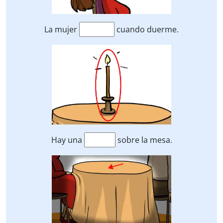
La mujer
cuando duerme.
Hay una
sobre la mesa.