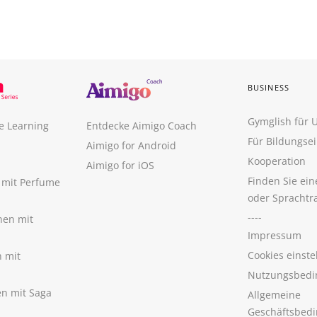
BUSINESS
Gymglish für
e Learning
Entdecke Aimigo Coach
Für Bildungse
Aimigo for Android
Kooperation
Aimigo for iOS
Finden Sie ei
n mit Perfume
oder Sprachtr
----
nen mit
Impressum
Cookies einste
n mit
Nutzungsbedi
nen mit Saga
Allgemeine
Geschäftsbed