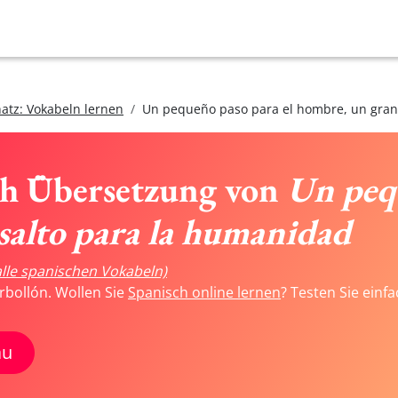
atz: Vokabeln lernen
Un pequeño paso para el hombre, un gran
ch Übersetzung von
Un pequ
salto para la humanidad
alle spanischen Vokabeln)
rbollón. Wollen Sie
Spanisch online lernen
? Testen Sie einf
au