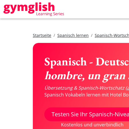
Startseite
Spanisch lernen
Spanisch-Wortsch
Spanisch - Deuts
hombre, un gran 
Übersetzung & Spanisch-Wortschatz
(
Spanisch Vokabeln lernen mit Hotel Bo
Testen Sie Ihr Spanisch-Nive
Kostenlos und unverbindlich