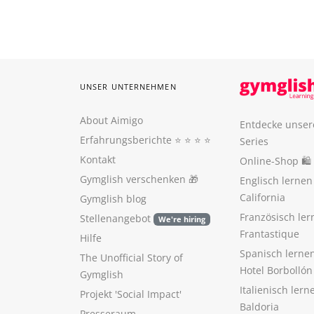
UNSER UNTERNEHMEN
About Aimigo
Entdecke unser
Erfahrungsberichte
⭐️ ⭐️ ⭐️ ⭐️
Series
Kontakt
Online-Shop 🛍
Gymglish verschenken
🎁
Englisch lerne
California
Gymglish blog
Französisch ler
Stellenangebot
We're hiring
Frantastique
Hilfe
Spanisch lerne
The Unofficial Story of
Hotel Borbollón
Gymglish
Italienisch ler
Projekt 'Social Impact'
Baldoria
Presseraum