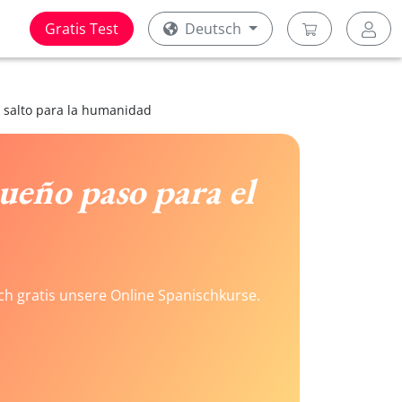
Gratis Test
Deutsch
 salto para la humanidad
eño paso para el
ach gratis unsere Online Spanischkurse.