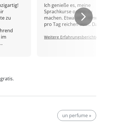
zigartig!
Ich genieße es, meine
ir
Sprachkurse online zu
tte zu
machen. Etwa zehn Minuten
pro Tag reichen aus... Danke!
ährend
 im
Weitere Erfahrungsberichte.
..
gratis.
un perfume »