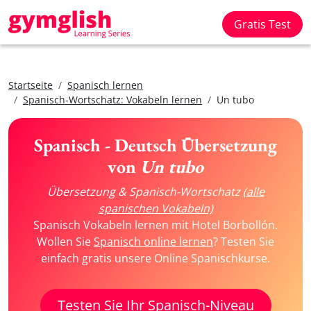
Gratis Test
Startseite
Spanisch lernen
Spanisch-Wortschatz: Vokabeln lernen
Un tubo
Spanisch - Deutsch Übersetzung
von
Un tubo
Übersetzung & Spanisch-Wortschatz
(alle
spanischen Vokabeln)
Spanisch Vokabeln lernen mit Hotel Borbollón.
Wollen Sie
Spanisch online lernen
? Testen Sie
einfach gratis unsere Online Spanischkurse.
Testen Sie Ihr Spanisch-Niveau