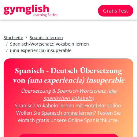
Gratis Test
Startseite
Spanisch lernen
Spanisch-Wortschatz: Vokabeln lernen
(una experiencia) insuperable
Spanisch - Deutsch Übersetzung
von
(una experiencia) insuperable
Übersetzung & Spanisch-Wortschatz
(alle
spanischen Vokabeln)
Spanisch Vokabeln lernen mit Hotel Borbollón.
Wollen Sie
Spanisch online lernen
? Testen Sie
einfach gratis unsere Online Spanischkurse.