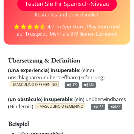
Testen Sie Ihr Spanisch-Niveau
Kostenlos und unverbindlich
4,7 im App Store, Play Store und
auf Trustpilot. Mehr als 8 Millionen Lernende
Übersetzung & Definition
(una experiencia) insuperable
:
(eine)
unschlagbare/unübertreffbare (Erfahrung)
MASCULINO O FEMENINO
ES
MX
(un obstáculo) insuperable
:
(ein) unüberwindbares
(Hindernis)
MASCULINO O FEMENINO
ES
MX
Beispiel
"
¡Son
insuperables
!
"