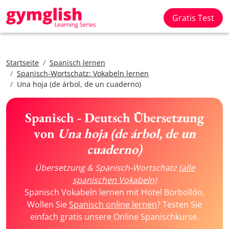
Gratis Test
Startseite
Spanisch lernen
Spanisch-Wortschatz: Vokabeln lernen
Una hoja (de árbol, de un cuaderno)
Spanisch - Deutsch Übersetzung
von
Una hoja (de árbol, de un
cuaderno)
Übersetzung & Spanisch-Wortschatz
(alle
spanischen Vokabeln)
Spanisch Vokabeln lernen mit Hotel Borbollón.
Wollen Sie
Spanisch online lernen
? Testen Sie
einfach gratis unsere Online Spanischkurse.