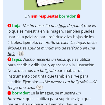
Un
[sin respuesta]
borrador
3
hoja
:
Nacho necesita
una
hoja
de papel
, que es
1
lo que se muestra en la imagen. También puedes
usar esta palabra para referirte a las hojas de los
árboles. Ejemplo:
en otoño se caen las
hojas
de los
árboles; te apunté mi número de teléfono en una
hoja
.
DE
lápiz
:
Nacho necesita
un lápiz
, que se utiliza
2
para escribir y dibujar, y aparece en la ilustración.
Nota: decimos
un bolígrafo
para hablar del
instrumento con tinta que también sirve para
escribir. Ejemplo:
—¿Me prestas un bolígrafo? —Sí,
tengo uno azul.
DE
borrador
:
En la imagen, se muestr
a un
3
borrador
, que se utiliza para suprimir algo que
has escrito o dibujado. Ejemplo:
¿tienes un