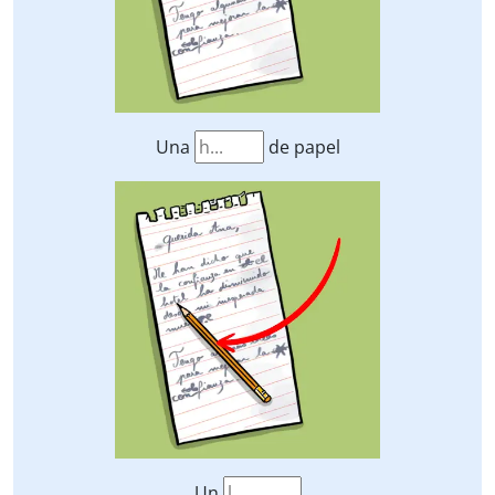
Una
de papel
Un