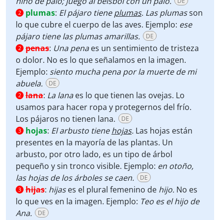
niño de palo; juego al béisbol con un palo.
DE
plumas
:
El pájaro tiene
plumas
. Las plumas
son
2
lo que cubre el cuerpo de las aves. Ejemplo:
ese
pájaro tiene las plumas amarillas.
DE
penas
:
Una pena
es un sentimiento de tristeza
2
o dolor. No es lo que señalamos en la imagen.
Ejemplo:
siento mucha pena por la muerte de mi
abuela.
DE
lana
:
La lana
es lo que tienen las ovejas. Lo
2
usamos para hacer ropa y protegernos del frío.
Los pájaros no tienen lana.
DE
hojas
:
El arbusto tiene
hojas
.
Las hojas están
3
presentes en la mayoría de las plantas. Un
arbusto, por otro lado, es un tipo de árbol
pequeño y sin tronco visible. Ejemplo:
en otoño,
las hojas de los árboles se caen.
DE
hijas
:
hijas
es el plural femenino de
hijo.
No es
3
lo que ves en la imagen. Ejemplo:
Teo es el hijo de
Ana.
DE