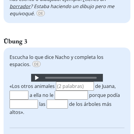
borrador
? Estaba haciendo un dibujo pero me
equivoqué.
DE
Übung 3
Escucha lo que dice Nacho y completa los
espacios.
DE
Audio
Player
«Los otros animales
de Juana,
a ella no le
porque podía
las
de los árboles más
altos».