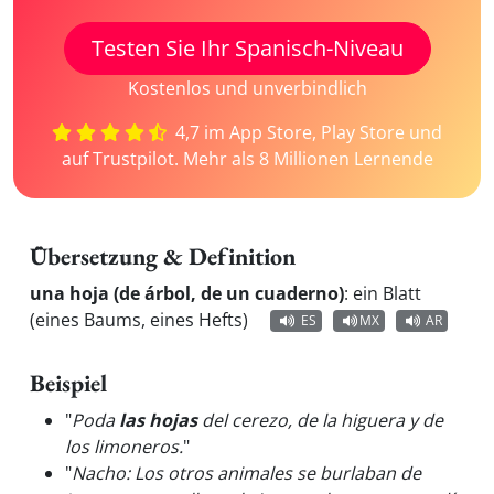
Testen Sie Ihr Spanisch-Niveau
Kostenlos und unverbindlich
4,7 im App Store, Play Store und
auf Trustpilot. Mehr als 8 Millionen Lernende
Übersetzung & Definition
una hoja (de árbol, de un cuaderno)
:
ein Blatt
(eines Baums, eines Hefts)
ES
MX
AR
Beispiel
"
Poda
las hojas
del cerezo, de la higuera y de
los limoneros.
"
"
Nacho: Los otros animales se burlaban de