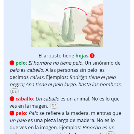
El arbusto tiene
hojas
.
3
pelo
:
El hombre no tiene
pelo
.
Un sinónimo de
1
pelo
es
cabello
.
A las personas sin pelo les
decimos
calvas.
Ejemplos:
Rodrigo tiene el pelo
negro; Ana tiene el pelo largo, hasta los hombros.
DE
caballo
:
Un caballo
es un animal. No es lo que
1
ves en la imagen.
DE
palo
:
Palo
se refiere a la madera, mientras que
1
un palo
es una pieza larga de madera. No es lo
que ves en la imagen. Ejemplos:
Pinocho es un