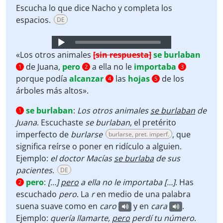
Escucha lo que dice Nacho y completa los
espacios.
DE
Audio
Player
«Los otros animales
[sin respuesta]
se burlaban
de Juana,
pero
a ella no le
importaba
1
2
3
porque podía
alcanzar
las
hojas
de los
4
5
árboles más altos».
se burlaban
:
Los otros animales
se burlaban
de
1
Juana
. Escuchaste
se burlaban
, el pretérito
imperfecto de
burlarse
, que
burlarse, pret. imperf.
significa reírse o poner en ridículo a alguien.
Ejemplo:
el doctor Macías
se burlaba
de sus
pacientes
.
DE
pero
:
[…]
pero
a ella no le importaba […]
. Has
2
escuchado
pero
. La
r
en medio de una palabra
suena suave como en
caro
y en
cara
.
Ejemplo:
quería llamarte,
pero
perdí tu número
.