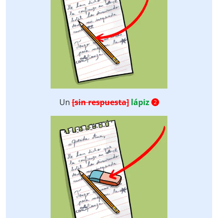
Un
[sin respuesta]
lápiz
2