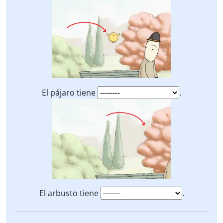
El pájaro tiene
.
El arbusto tiene
.