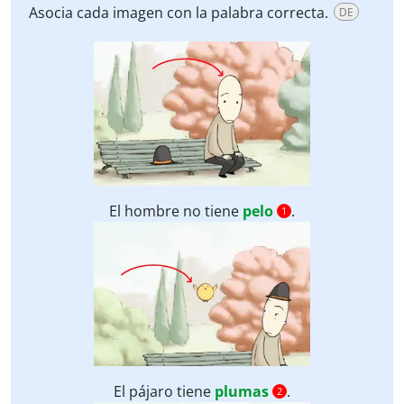
Asocia cada imagen con la palabra correcta.
DE
El hombre no tiene
pelo
.
1
El pájaro tiene
plumas
.
2