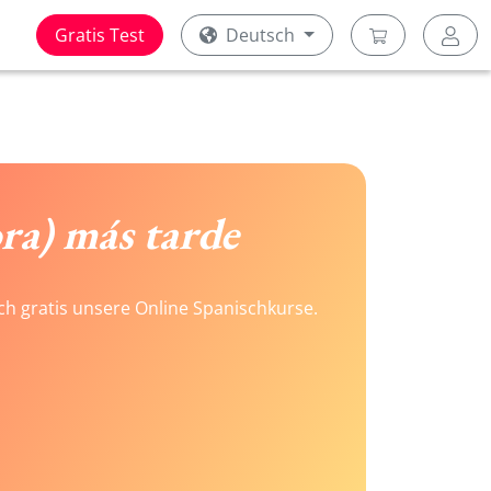
Gratis Test
Deutsch
ra) más tarde
ach gratis unsere Online Spanischkurse.