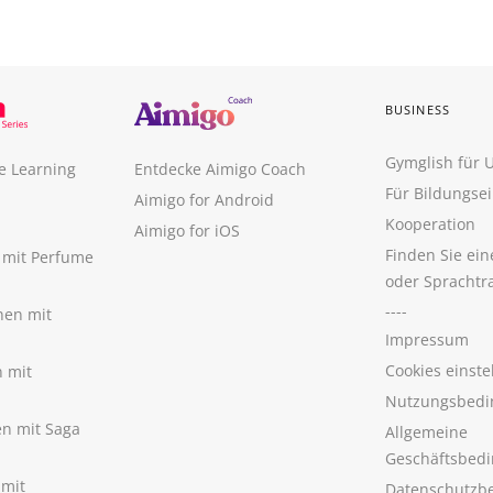
BUSINESS
Gymglish für
e Learning
Entdecke Aimigo Coach
Für Bildungse
Aimigo for Android
Kooperation
Aimigo for iOS
Finden Sie ei
n mit Perfume
oder Sprachtr
----
nen mit
Impressum
Cookies einste
n mit
Nutzungsbedi
nen mit Saga
Allgemeine
Geschäftsbed
 mit
Datenschutzb