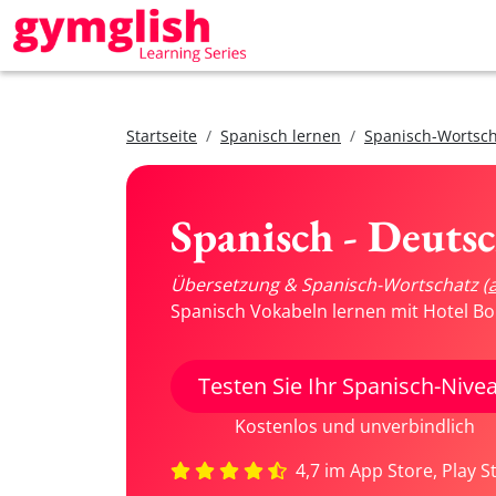
Startseite
Spanisch lernen
Spanisch-Wortsch
Spanisch - Deuts
Übersetzung & Spanisch-Wortschatz
(
Spanisch Vokabeln lernen mit Hotel Bo
Testen Sie Ihr Spanisch-Nive
Kostenlos und unverbindlich
4,7 im App Store, Play S