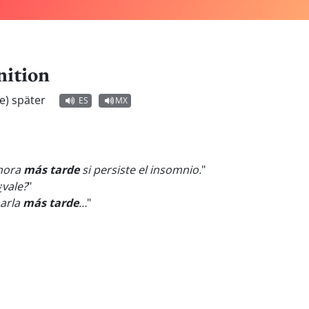
nition
e) später
ES
MX
 hora
más tarde
si persiste el insomnio.
"
 ¿vale?
"
arla
más tarde
…
"