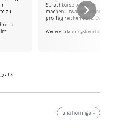
ir
Sprachkurse online zu
tte zu
machen. Etwa zehn Minuten
pro Tag reichen aus... Danke!
ährend
 im
Weitere Erfahrungsberichte.
..
gratis.
una hormiga »