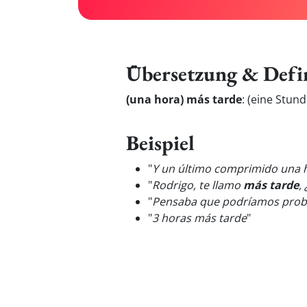
Übersetzung & Defi
(una hora) más tarde
:
(eine Stund
Beispiel
"
Y un último comprimido una
"
Rodrigo, te llamo
más tarde
,
"
Pensaba que podríamos prob
"
3 horas más tarde
"