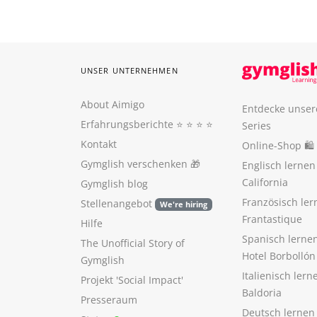
UNSER UNTERNEHMEN
About Aimigo
Entdecke unser
Erfahrungsberichte
⭐️ ⭐️ ⭐️ ⭐️
Series
Kontakt
Online-Shop 🛍
Gymglish verschenken
🎁
Englisch lerne
California
Gymglish blog
Französisch ler
Stellenangebot
We're hiring
Frantastique
Hilfe
Spanisch lerne
The Unofficial Story of
Hotel Borbollón
Gymglish
Italienisch ler
Projekt 'Social Impact'
Baldoria
Presseraum
Deutsch lernen