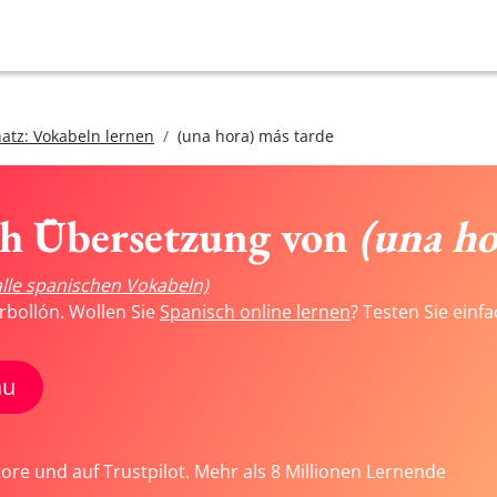
atz: Vokabeln lernen
(una hora) más tarde
ch Übersetzung von
(una ho
alle spanischen Vokabeln)
rbollón. Wollen Sie
Spanisch online lernen
? Testen Sie einf
au
tore und auf Trustpilot. Mehr als 8 Millionen Lernende