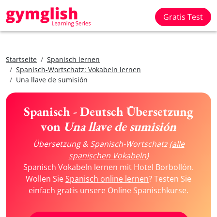
Gratis Test
Startseite
Spanisch lernen
Spanisch-Wortschatz: Vokabeln lernen
Una llave de sumisión
Spanisch - Deutsch Übersetzung
von
Una llave de sumisión
Übersetzung & Spanisch-Wortschatz
(alle
spanischen Vokabeln)
Spanisch Vokabeln lernen mit Hotel Borbollón.
Wollen Sie
Spanisch online lernen
? Testen Sie
einfach gratis unsere Online Spanischkurse.