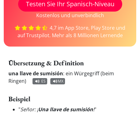
Testen Sie Ihr Spanisch-Niveau
Kostenlos und unverbindlich
4,7 im App Store, Play Store und
auf Trustpilot. Mehr als 8 Millionen Lernende
Übersetzung & Definition
una llave de sumisión
:
ein Würgegriff (beim
Ringen)
ES
MX
Beispiel
"
Señor: ¡
Una llave de sumisión
!
"