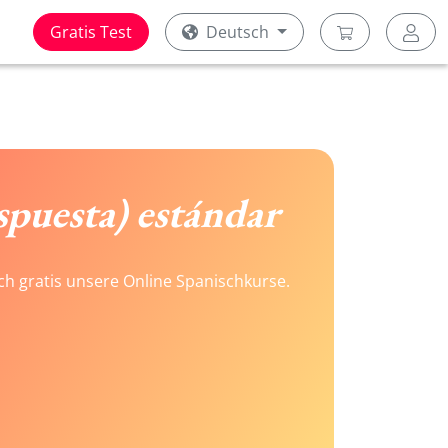
Gratis Test
Deutsch
spuesta) estándar
ach gratis unsere Online Spanischkurse.