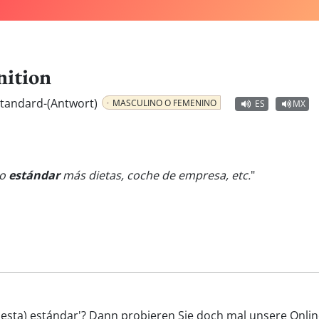
nition
Standard-(Antwort)
MASCULINO O FEMENINO
ES
MX
do
estándar
más dietas, coche de empresa, etc.
"
puesta) estándar'? Dann probieren Sie doch mal unsere Onlin