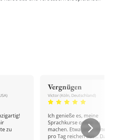
Vergnügen
USA)
Victor (Köln, Deutschland)
zigartig!
Ich genieße es, meine
ir
Sprachkurse online zu
tte zu
machen. Etwa zehn Minuten
pro Tag reichen aus... Danke!