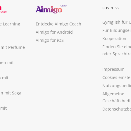
BUSINESS
Gymglish für
e Learning
Entdecke Aimigo Coach
Für Bildungse
Aimigo for Android
Kooperation
Aimigo for iOS
Finden Sie ei
n mit Perfume
oder Sprachtr
----
nen mit
Impressum
Cookies einste
n mit
Nutzungsbedi
nen mit Saga
Allgemeine
Geschäftsbed
 mit
Datenschutzb