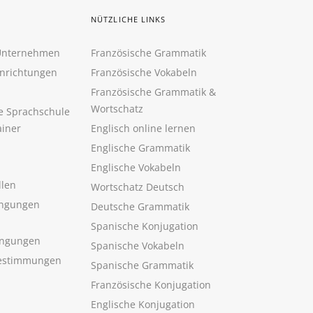
NÜTZLICHE LINKS
 Unternehmen
Französische Grammatik
inrichtungen
Französische Vokabeln
Französische Grammatik &
Wortschatz
ne Sprachschule
ainer
Englisch online lernen
Englische Grammatik
Englische Vokabeln
llen
Wortschatz Deutsch
ngungen
Deutsche Grammatik
Spanische Konjugation
ingungen
Spanische Vokabeln
estimmungen
Spanische Grammatik
Französische Konjugation
Englische Konjugation