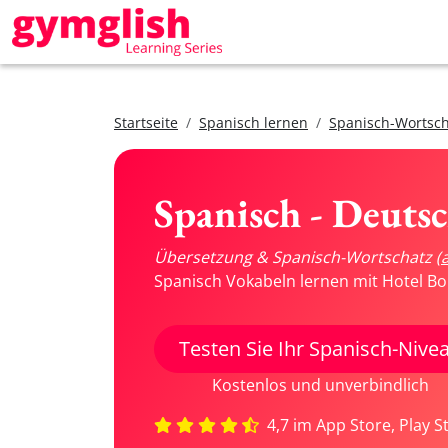
Startseite
Spanisch lernen
Spanisch-Wortsch
Spanisch - Deuts
Übersetzung & Spanisch-Wortschatz
(
Spanisch Vokabeln lernen mit Hotel Bo
Testen Sie Ihr Spanisch-Nive
Kostenlos und unverbindlich
4,7 im App Store, Play S