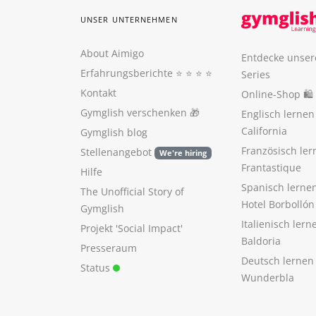
UNSER UNTERNEHMEN
About Aimigo
Entdecke unser
Erfahrungsberichte
⭐️ ⭐️ ⭐️ ⭐️
Series
Kontakt
Online-Shop 🛍
Gymglish verschenken
🎁
Englisch lerne
California
Gymglish blog
Französisch ler
Stellenangebot
We're hiring
Frantastique
Hilfe
Spanisch lerne
The Unofficial Story of
Hotel Borbollón
Gymglish
Italienisch ler
Projekt 'Social Impact'
Baldoria
Presseraum
Deutsch lernen
Status
Wunderbla