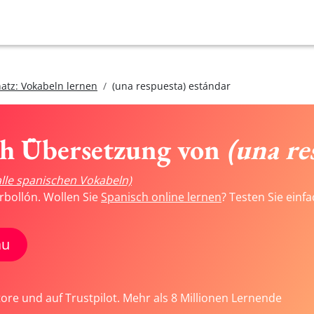
atz: Vokabeln lernen
(una respuesta) estándar
ch Übersetzung von
(una re
alle spanischen Vokabeln)
rbollón. Wollen Sie
Spanisch online lernen
? Testen Sie einf
au
tore und auf Trustpilot. Mehr als 8 Millionen Lernende