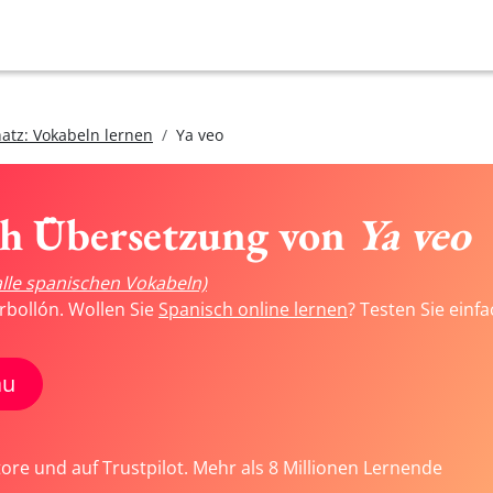
atz: Vokabeln lernen
Ya veo
ch Übersetzung von
Ya veo
alle spanischen Vokabeln)
rbollón. Wollen Sie
Spanisch online lernen
? Testen Sie einf
au
tore und auf Trustpilot. Mehr als 8 Millionen Lernende