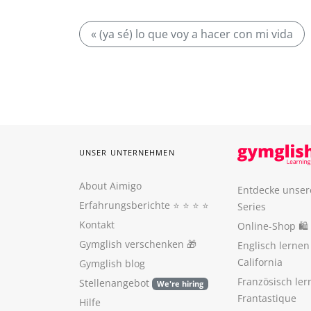
« (ya sé) lo que voy a hacer con mi vida
UNSER UNTERNEHMEN
About Aimigo
Entdecke unser
Erfahrungsberichte
⭐️ ⭐️ ⭐️ ⭐️
Series
Kontakt
Online-Shop 🛍
Gymglish verschenken
🎁
Englisch lerne
California
Gymglish blog
Französisch ler
Stellenangebot
We're hiring
Frantastique
Hilfe