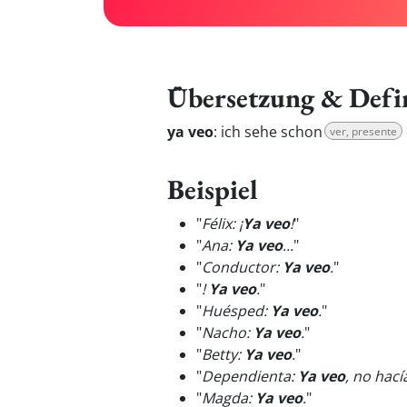
Übersetzung & Defi
ya veo
:
ich sehe schon
ver, presente
Beispiel
"
Félix: ¡
Ya veo
!
"
"
Ana:
Ya veo
...
"
"
Conductor:
Ya veo
.
"
"
!
Ya veo
.
"
"
Huésped:
Ya veo
.
"
"
Nacho:
Ya veo
.
"
"
Betty:
Ya veo
.
"
"
Dependienta:
Ya veo
, no hací
"
Magda:
Ya veo
.
"