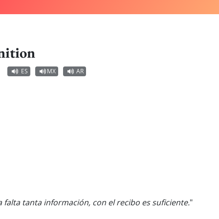
nition
ES
MX
AR
a falta tanta información, con el recibo es suficiente.
"