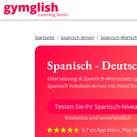
Startseite
Spanisch lernen
Spanisch-Wortsch
Spanisch - Deuts
Übersetzung & Spanisch-Wortschatz
(
Spanisch Vokabeln lernen mit Hotel Bo
Testen Sie Ihr Spanisch-Nive
Kostenlos und unverbindlich
4,7 im App Store, Play S