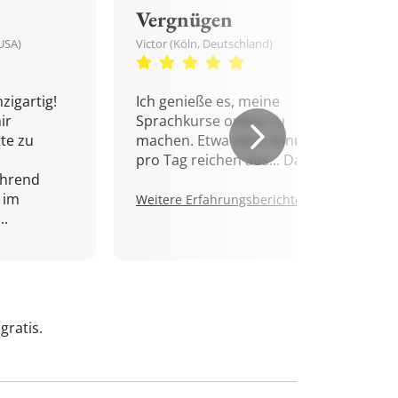
Vergnügen
USA)
Victor (Köln, Deutschland)
zigartig!
Ich genieße es, meine
ir
Sprachkurse online zu
tte zu
machen. Etwa zehn Minuten
pro Tag reichen aus... Danke!
ährend
 im
Weitere Erfahrungsberichte.
..
gratis.