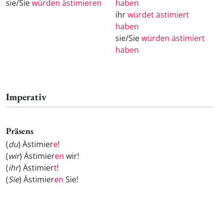
sie/Sie
würden ästimieren
haben
ihr
würdet ästimiert
haben
sie/Sie
würden ästimiert
haben
Imperativ
Präsens
(
du
) Ästimier
e
!
(
wir
) Ästimier
en
wir!
(
ihr
) Ästimier
t
!
(
Sie
) Ästimier
en
Sie!