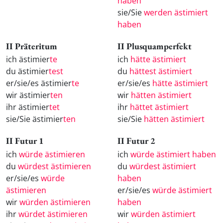
haben
sie/Sie
werden ästimiert
haben
II Präteritum
II Plusquamperfekt
ich ästimier
te
ich
hätte ästimiert
du ästimier
test
du
hättest ästimiert
er/sie/es ästimier
te
er/sie/es
hätte ästimiert
wir ästimier
ten
wir
hätten ästimiert
ihr ästimier
tet
ihr
hättet ästimiert
sie/Sie ästimier
ten
sie/Sie
hätten ästimiert
II Futur 1
II Futur 2
ich
würde ästimieren
ich
würde ästimiert haben
du
würdest ästimieren
du
würdest ästimiert
er/sie/es
würde
haben
ästimieren
er/sie/es
würde ästimiert
wir
würden ästimieren
haben
ihr
würdet ästimieren
wir
würden ästimiert