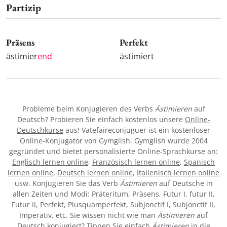
Partizip
Präsens
Perfekt
ästimier
end
ästimiert
Probleme beim Konjugieren des Verbs
Ästimieren
auf
Deutsch? Probieren Sie einfach kostenlos unsere
Online-
Deutschkurse
aus! Vatefaireconjuguer ist ein kostenloser
Online-Konjugator von Gymglish. Gymglish wurde 2004
gegründet und bietet personalisierte Online-Sprachkurse an:
Englisch lernen online
,
Französisch lernen online
,
Spanisch
lernen online
,
Deutsch lernen online
,
Italienisch lernen online
usw. Konjugieren Sie das Verb
Ästimieren
auf Deutsche in
allen Zeiten und Modi: Präteritum, Präsens, Futur I, futur II,
Futur II, Perfekt, Plusquamperfekt, Subjonctif I, Subjonctif II,
Imperativ, etc. Sie wissen nicht wie man
Ästimieren
auf
Deutsch konjugiert? Tippen Sie einfach
Ästimieren
in die