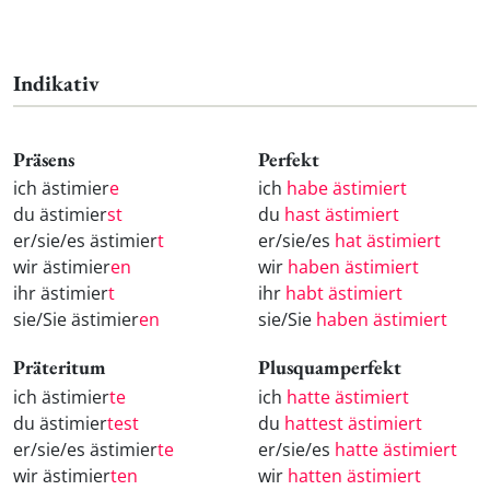
Indikativ
Präsens
Perfekt
ich ästimier
e
ich
habe ästimiert
du ästimier
st
du
hast ästimiert
er/sie/es ästimier
t
er/sie/es
hat ästimiert
wir ästimier
en
wir
haben ästimiert
ihr ästimier
t
ihr
habt ästimiert
sie/Sie ästimier
en
sie/Sie
haben ästimiert
Präteritum
Plusquamperfekt
ich ästimier
te
ich
hatte ästimiert
du ästimier
test
du
hattest ästimiert
er/sie/es ästimier
te
er/sie/es
hatte ästimiert
wir ästimier
ten
wir
hatten ästimiert