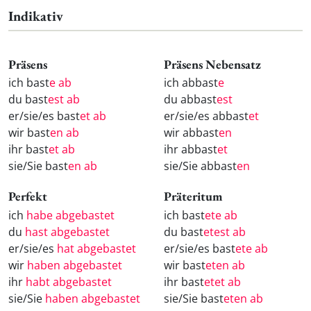
Indikativ
Präsens
Präsens Nebensatz
ich bast
e ab
ich abbast
e
du bast
est ab
du abbast
est
er/sie/es bast
et ab
er/sie/es abbast
et
wir bast
en ab
wir abbast
en
ihr bast
et ab
ihr abbast
et
sie/Sie bast
en ab
sie/Sie abbast
en
Perfekt
Präteritum
ich
habe abgebastet
ich bast
ete ab
du
hast abgebastet
du bast
etest ab
er/sie/es
hat abgebastet
er/sie/es bast
ete ab
wir
haben abgebastet
wir bast
eten ab
ihr
habt abgebastet
ihr bast
etet ab
sie/Sie
haben abgebastet
sie/Sie bast
eten ab