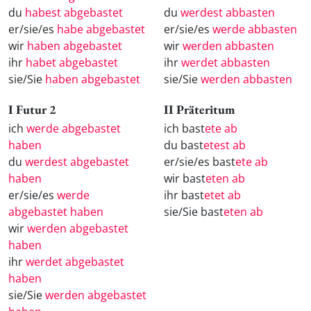
du
habest abgebastet
du
werdest abbasten
er/sie/es
habe abgebastet
er/sie/es
werde abbasten
wir
haben abgebastet
wir
werden abbasten
ihr
habet abgebastet
ihr
werdet abbasten
sie/Sie
haben abgebastet
sie/Sie
werden abbasten
I Futur 2
II Präteritum
ich
werde abgebastet
ich bast
ete ab
haben
du bast
etest ab
du
werdest abgebastet
er/sie/es bast
ete ab
haben
wir bast
eten ab
er/sie/es
werde
ihr bast
etet ab
abgebastet haben
sie/Sie bast
eten ab
wir
werden abgebastet
haben
ihr
werdet abgebastet
haben
sie/Sie
werden abgebastet