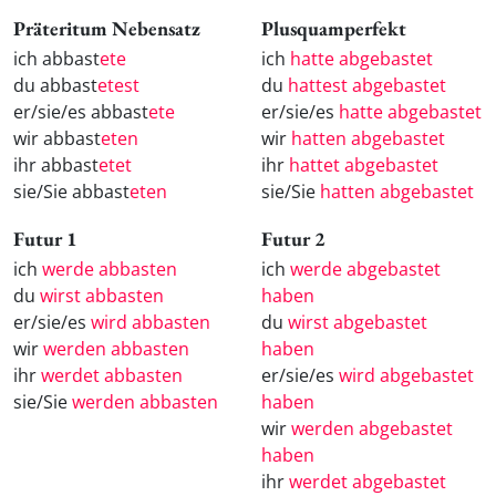
Präteritum Nebensatz
Plusquamperfekt
ich abbast
ete
ich
hatte abgebastet
du abbast
etest
du
hattest abgebastet
er/sie/es abbast
ete
er/sie/es
hatte abgebastet
wir abbast
eten
wir
hatten abgebastet
ihr abbast
etet
ihr
hattet abgebastet
sie/Sie abbast
eten
sie/Sie
hatten abgebastet
Futur 1
Futur 2
ich
werde abbasten
ich
werde abgebastet
du
wirst abbasten
haben
er/sie/es
wird abbasten
du
wirst abgebastet
wir
werden abbasten
haben
ihr
werdet abbasten
er/sie/es
wird abgebastet
sie/Sie
werden abbasten
haben
wir
werden abgebastet
haben
ihr
werdet abgebastet