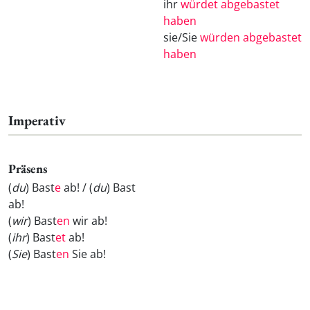
ihr
würdet abgebastet
haben
sie/Sie
würden abgebastet
haben
Imperativ
Präsens
(
du
) Bast
e
ab! / (
du
) Bast
ab!
(
wir
) Bast
en
wir ab!
(
ihr
) Bast
et
ab!
(
Sie
) Bast
en
Sie ab!