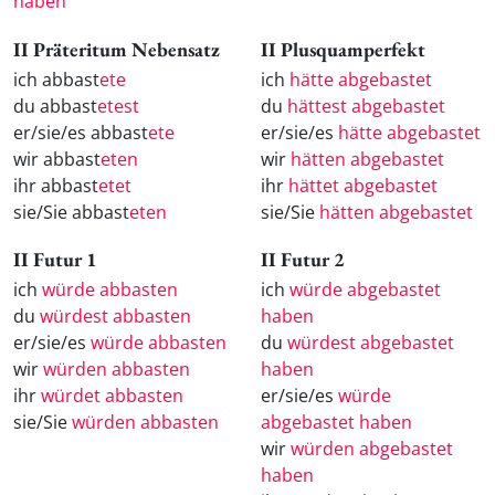
haben
II Präteritum Nebensatz
II Plusquamperfekt
ich abbast
ete
ich
hätte abgebastet
du abbast
etest
du
hättest abgebastet
er/sie/es abbast
ete
er/sie/es
hätte abgebastet
wir abbast
eten
wir
hätten abgebastet
ihr abbast
etet
ihr
hättet abgebastet
sie/Sie abbast
eten
sie/Sie
hätten abgebastet
II Futur 1
II Futur 2
ich
würde abbasten
ich
würde abgebastet
du
würdest abbasten
haben
er/sie/es
würde abbasten
du
würdest abgebastet
wir
würden abbasten
haben
ihr
würdet abbasten
er/sie/es
würde
sie/Sie
würden abbasten
abgebastet haben
wir
würden abgebastet
haben