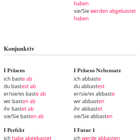
haben
sie/Sie
werden abgebastet
haben
Konjunktiv
I Präsens
I Präsens Nebensatz
ich bast
e ab
ich abbast
e
du bast
est ab
du abbast
est
er/sie/es bast
e ab
er/sie/es abbast
e
wir bast
en ab
wir abbast
en
ihr bast
et ab
ihr abbast
et
sie/Sie bast
en ab
sie/Sie abbast
en
I Perfekt
I Futur 1
ich
habe abgebastet
ich
werde abbasten