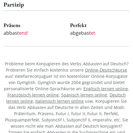
Partizip
Präsens
Perfekt
abbast
end
abgebast
et
Probleme beim Konjugieren des Verbs
Abbasten
auf Deutsch?
Probieren Sie einfach kostenlos unsere
Online-Deutschkurse
aus! Vatefaireconjuguer ist ein kostenloser Online-Konjugator
von Gymglish. Gymglish wurde 2004 gegründet und bietet
personalisierte Online-Sprachkurse an:
Englisch lernen online
,
Französisch lernen online
,
Spanisch lernen online
,
Deutsch
lernen online
,
Italienisch lernen online
usw. Konjugieren Sie
das Verb
Abbasten
auf Deutsche in allen Zeiten und Modi:
Präteritum, Präsens, Futur I, futur II, Futur II, Perfekt,
Plusquamperfekt, Subjonctif I, Subjonctif II, Imperativ, etc. Sie
wissen nicht wie man
Abbasten
auf Deutsch konjugiert?
Tippen Sie einfach
Abbasten
in die Suchmaschine ein und