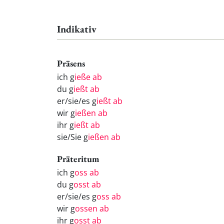
Indikativ
Präsens
ich g
ieße ab
du g
ießt ab
er/sie/es g
ießt ab
wir g
ießen ab
ihr g
ießt ab
sie/Sie g
ießen ab
Präteritum
ich g
oss ab
du g
osst ab
er/sie/es g
oss ab
wir g
ossen ab
ihr g
osst ab