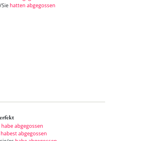
e/Sie
hatten abgegossen
Perfekt
h
habe abgegossen
u
habest abgegossen