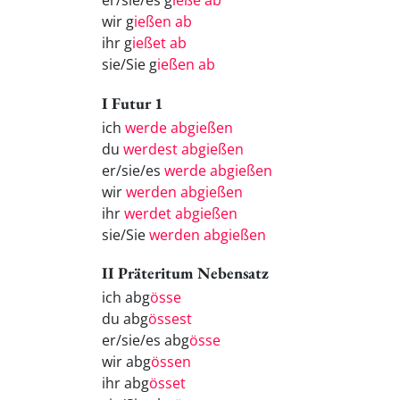
er/sie/es g
ieße ab
wir g
ießen ab
ihr g
ießet ab
sie/Sie g
ießen ab
I Futur 1
ich
werde abgießen
du
werdest abgießen
er/sie/es
werde abgießen
wir
werden abgießen
ihr
werdet abgießen
sie/Sie
werden abgießen
II Präteritum Nebensatz
ich abg
össe
du abg
össest
er/sie/es abg
össe
wir abg
össen
ihr abg
össet