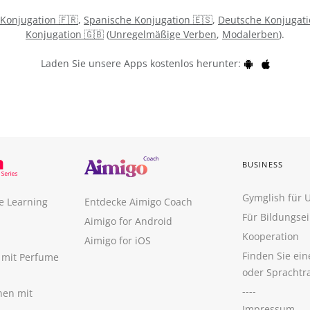
 Konjugation 🇫🇷
,
Spanische Konjugation 🇪🇸
,
Deutsche Konjugati
Konjugation 🇬🇧
(
Unregelmäßige Verben
,
Modalerben
).
Laden Sie unsere Apps kostenlos herunter:
BUSINESS
Gymglish für
e Learning
Entdecke Aimigo Coach
Für Bildungse
Aimigo for Android
Kooperation
Aimigo for iOS
Finden Sie ei
n mit Perfume
oder Sprachtr
----
nen mit
Impressum