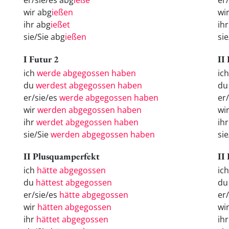
er/sie/es abg
ieße
er
wir abg
ießen
wi
ihr abg
ießet
ih
sie/Sie abg
ießen
si
I Futur 2
II
ich
werde abgegossen haben
ich
du
werdest abgegossen haben
du
er/sie/es
werde abgegossen haben
er/
wir
werden abgegossen haben
wir
ihr
werdet abgegossen haben
ihr
sie/Sie
werden abgegossen haben
sie
II Plusquamperfekt
II
ich
hätte abgegossen
ic
du
hättest abgegossen
d
er/sie/es
hätte abgegossen
er
wir
hätten abgegossen
wi
ihr
hättet abgegossen
ih