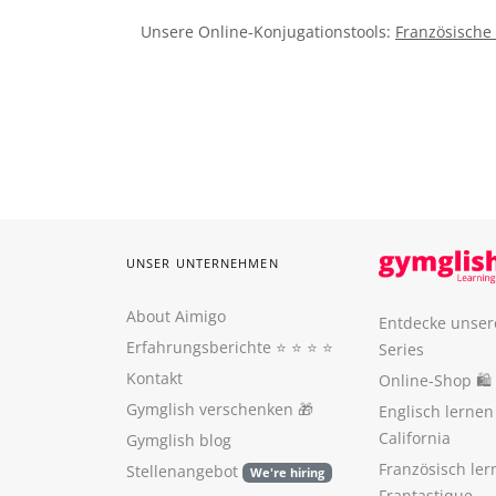
Unsere Online-Konjugationstools:
Französische
UNSER UNTERNEHMEN
About Aimigo
Entdecke unser
Erfahrungsberichte
⭐️ ⭐️ ⭐️ ⭐️
Series
Kontakt
Online-Shop 🛍
Gymglish verschenken
🎁
Englisch lerne
California
Gymglish blog
Französisch ler
Stellenangebot
We're hiring
Frantastique