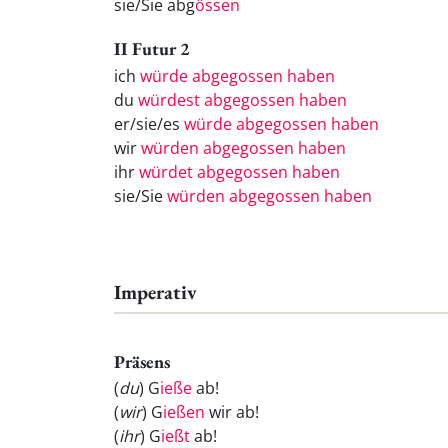
sie/Sie abg
össen
II Futur 2
ich
würde abgegossen haben
du
würdest abgegossen haben
er/sie/es
würde abgegossen haben
wir
würden abgegossen haben
ihr
würdet abgegossen haben
sie/Sie
würden abgegossen haben
Imperativ
Präsens
(
du
) G
ieße
ab!
(
wir
) G
ießen
wir ab!
(
ihr
) G
ießt
ab!