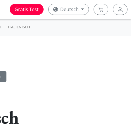
Gratis Test
Deutsch
H
ITALIENISCH
sch