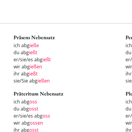
Präsens Nebensatz
Pe
ich abg
ieße
ic
du abg
ießt
d
er/sie/es abg
ießt
er
wir abg
ießen
wi
ihr abg
ießt
ih
sie/Sie abg
ießen
si
Präteritum Nebensatz
Pl
ich abg
oss
ic
du abg
osst
d
er/sie/es abg
oss
er
wir abg
ossen
wi
ihr abg
osst
ih