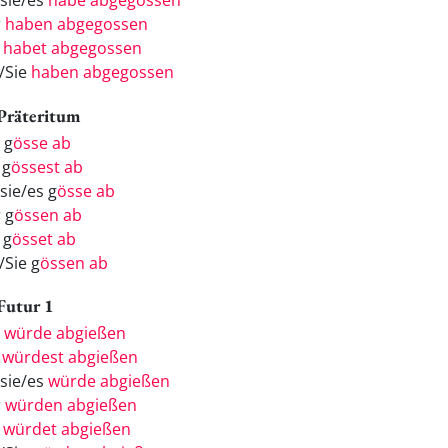
/sie/es
habe abgegossen
r
haben abgegossen
r
habet abgegossen
e/Sie
haben abgegossen
 Präteritum
 g
össe ab
 g
össest ab
sie/es g
össe ab
 g
össen ab
 g
össet ab
/Sie g
össen ab
 Futur 1
h
würde abgießen
u
würdest abgießen
/sie/es
würde abgießen
r
würden abgießen
r
würdet abgießen