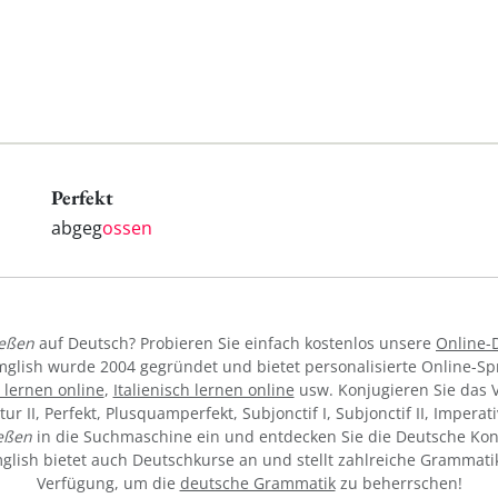
Perfekt
abgeg
ossen
eßen
auf Deutsch? Probieren Sie einfach kostenlos unsere
Online-
mglish wurde 2004 gegründet und bietet personalisierte Online-S
 lernen online
,
Italienisch lernen online
usw. Konjugieren Sie das 
utur II, Perfekt, Plusquamperfekt, Subjonctif I, Subjonctif II, Impera
eßen
in die Suchmaschine ein und entdecken Sie die Deutsche Kon
ymglish bietet auch Deutschkurse an und stellt zahlreiche Grammati
Verfügung, um die
deutsche Grammatik
zu beherrschen!