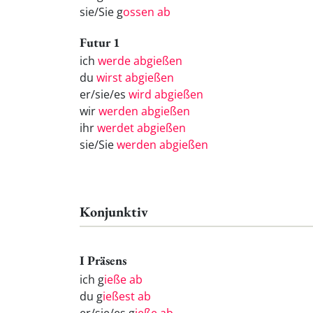
sie/Sie g
ossen ab
Futur 1
ich
werde abgießen
du
wirst abgießen
er/sie/es
wird abgießen
wir
werden abgießen
ihr
werdet abgießen
sie/Sie
werden abgießen
Konjunktiv
I Präsens
ich g
ieße ab
du g
ießest ab