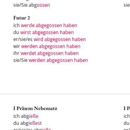
sie/Sie abg
ossen
si
Futur 2
ich
werde abgegossen haben
du
wirst abgegossen haben
er/sie/es
wird abgegossen haben
wir
werden abgegossen haben
ihr
werdet abgegossen haben
sie/Sie
werden abgegossen haben
I Präsens Nebensatz
I 
ich abg
ieße
ic
du abg
ießest
d