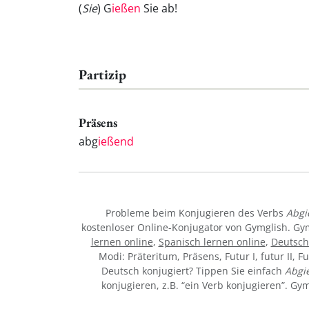
(
Sie
) G
ießen
Sie ab!
Partizip
Präsens
abg
ießend
Probleme beim Konjugieren des Verbs
Abgi
kostenloser Online-Konjugator von Gymglish. Gy
lernen online
,
Spanisch lernen online
,
Deutsch
Modi: Präteritum, Präsens, Futur I, futur II, F
Deutsch konjugiert? Tippen Sie einfach
Abgi
konjugieren, z.B. “ein Verb konjugieren”. G