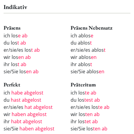
Indikativ
Präsens
Präsens Nebensatz
ich los
e ab
ich ablos
e
du los
t ab
du ablos
t
er/sie/es los
t ab
er/sie/es ablos
t
wir los
en ab
wir ablos
en
ihr los
t ab
ihr ablos
t
sie/Sie los
en ab
sie/Sie ablos
en
Perfekt
Präteritum
ich
habe abgelost
ich los
te ab
du
hast abgelost
du los
test ab
er/sie/es
hat abgelost
er/sie/es los
te ab
wir
haben abgelost
wir los
ten ab
ihr
habt abgelost
ihr los
tet ab
sie/Sie
haben abgelost
sie/Sie los
ten ab