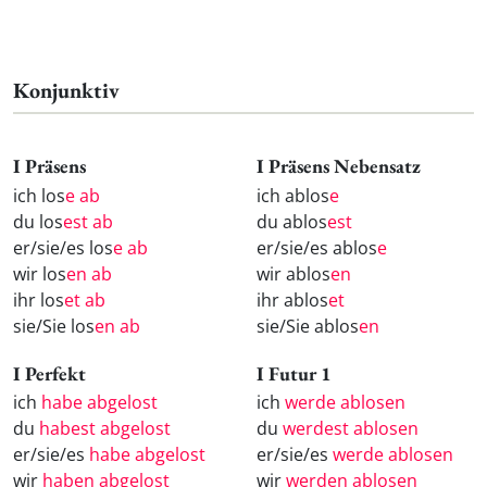
Konjunktiv
I Präsens
I Präsens Nebensatz
ich los
e ab
ich ablos
e
du los
est ab
du ablos
est
er/sie/es los
e ab
er/sie/es ablos
e
wir los
en ab
wir ablos
en
ihr los
et ab
ihr ablos
et
sie/Sie los
en ab
sie/Sie ablos
en
I Perfekt
I Futur 1
ich
habe abgelost
ich
werde ablosen
du
habest abgelost
du
werdest ablosen
er/sie/es
habe abgelost
er/sie/es
werde ablosen
wir
haben abgelost
wir
werden ablosen