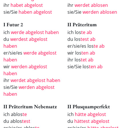
ihr
habet abgelost
ihr
werdet ablosen
sie/Sie
haben abgelost
sie/Sie
werden ablosen
I Futur 2
II Präteritum
ich
werde abgelost haben
ich los
te ab
du
werdest abgelost
du los
test ab
haben
er/sie/es los
te ab
er/sie/es
werde abgelost
wir los
ten ab
haben
ihr los
tet ab
wir
werden abgelost
sie/Sie los
ten ab
haben
ihr
werdet abgelost haben
sie/Sie
werden abgelost
haben
II Präteritum Nebensatz
II Plusquamperfekt
ich ablos
te
ich
hätte abgelost
du ablos
test
du
hättest abgelost
er/sie/es ablos
te
er/sie/es
hätte abgelost