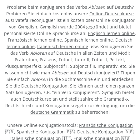
Probleme beim Konjugieren des Verbs
Ablosen
auf Deutsch?
Probieren Sie einfach kostenlos unsere
Online-Deutschkurse
aus! Vatefaireconjuguer ist ein kostenloser Online-Konjugator
von Gymglish. Gymglish wurde 2004 gegründet und bietet
personalisierte Online-Sprachkurse an:
Englisch lernen online
,
Französisch lernen online
,
Spanisch lernen online
,
Deutsch
lernen online
,
Italienisch lernen online
usw. Konjugieren Sie
das Verb
Ablosen
auf Deutsche in allen Zeiten und Modi:
Präteritum, Präsens, Futur I, futur II, Futur II, Perfekt,
Plusquamperfekt, Subjonctif I, Subjonctif II, Imperativ, etc. Sie
wissen nicht wie man
Ablosen
auf Deutsch konjugiert? Tippen
Sie einfach
Ablosen
in die Suchmaschine ein und entdecken
Sie die Deutsche Konjugation. Sie können auch einen ganzen
Satz konjugieren, z.B. “ein Verb konjugieren”. Gymglish bietet
auch Deutschkurse an und stellt zahlreiche Grammatik-,
Rechtschreib- und Konjugationsregeln zur Verfügung, um die
deutsche Grammatik
zu beherrschen!
Unsere Online-Konjugationstools:
Französische Konjugation
🇫🇷
,
Spanische Konjugation 🇪🇸
,
Deutsche Konjugation 🇩🇪
,
Italienische Konjugation 🇮🇹
,
Englische Konjugation 🇬🇧