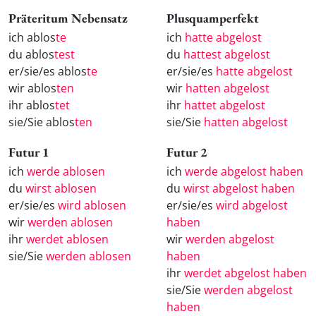
Präteritum Nebensatz
Plusquamperfekt
ich ablos
te
ich
hatte abgelost
du ablos
test
du
hattest abgelost
er/sie/es ablos
te
er/sie/es
hatte abgelost
wir ablos
ten
wir
hatten abgelost
ihr ablos
tet
ihr
hattet abgelost
sie/Sie ablos
ten
sie/Sie
hatten abgelost
Futur 1
Futur 2
ich
werde ablosen
ich
werde abgelost haben
du
wirst ablosen
du
wirst abgelost haben
er/sie/es
wird ablosen
er/sie/es
wird abgelost
wir
werden ablosen
haben
ihr
werdet ablosen
wir
werden abgelost
sie/Sie
werden ablosen
haben
ihr
werdet abgelost haben
sie/Sie
werden abgelost
haben