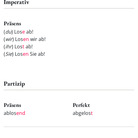
Imperativ
Präsens
(
du
) Los
e
ab!
(
wir
) Los
en
wir ab!
(
ihr
) Los
t
ab!
(
Sie
) Los
en
Sie ab!
Partizip
Präsens
Perfekt
ablos
end
abgelos
t