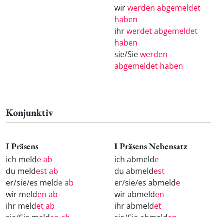
wir
werden abgemeldet
haben
ihr
werdet abgemeldet
haben
sie/Sie
werden
abgemeldet haben
Konjunktiv
I Präsens
I Präsens Nebensatz
ich meld
e ab
ich abmeld
e
du meld
est ab
du abmeld
est
er/sie/es meld
e ab
er/sie/es abmeld
e
wir meld
en ab
wir abmeld
en
ihr meld
et ab
ihr abmeld
et