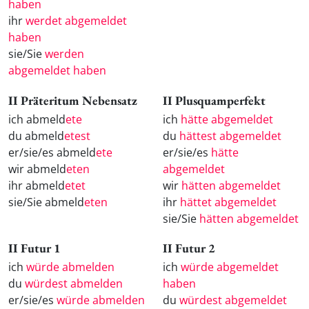
haben
ihr
werdet abgemeldet
haben
sie/Sie
werden
abgemeldet haben
II Präteritum Nebensatz
II Plusquamperfekt
ich abmeld
ete
ich
hätte abgemeldet
du abmeld
etest
du
hättest abgemeldet
er/sie/es abmeld
ete
er/sie/es
hätte
wir abmeld
eten
abgemeldet
ihr abmeld
etet
wir
hätten abgemeldet
sie/Sie abmeld
eten
ihr
hättet abgemeldet
sie/Sie
hätten abgemeldet
II Futur 1
II Futur 2
ich
würde abmelden
ich
würde abgemeldet
du
würdest abmelden
haben
er/sie/es
würde abmelden
du
würdest abgemeldet