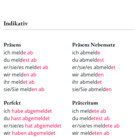
Indikativ
Präsens
Präsens Nebensatz
ich meld
e ab
ich abmeld
e
du meld
est ab
du abmeld
est
er/sie/es meld
et ab
er/sie/es abmeld
et
wir meld
en ab
wir abmeld
en
ihr meld
et ab
ihr abmeld
et
sie/Sie meld
en ab
sie/Sie abmeld
en
Perfekt
Präteritum
ich
habe abgemeldet
ich meld
ete ab
du
hast abgemeldet
du meld
etest ab
er/sie/es
hat abgemeldet
er/sie/es meld
ete ab
wir
haben abgemeldet
wir meld
eten ab