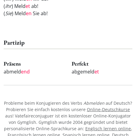
(
ihr
) Meld
et
ab!
(
Sie
) Meld
en
Sie ab!
Partizip
Präsens
Perfekt
abmeld
end
abgemeld
et
Probleme beim Konjugieren des Verbs
Abmelden
auf Deutsch?
Probieren Sie einfach kostenlos unsere
Online-Deutschkurse
aus! Vatefaireconjuguer ist ein kostenloser Online-Konjugator
von Gymglish. Gymglish wurde 2004 gegründet und bietet
personalisierte Online-Sprachkurse an:
Englisch lernen online
,
Französisch lernen online
,
Spanisch lernen online
,
Deutsch