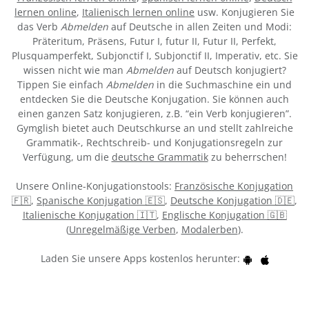
lernen online
,
Italienisch lernen online
usw. Konjugieren Sie
das Verb
Abmelden
auf Deutsche in allen Zeiten und Modi:
Präteritum, Präsens, Futur I, futur II, Futur II, Perfekt,
Plusquamperfekt, Subjonctif I, Subjonctif II, Imperativ, etc. Sie
wissen nicht wie man
Abmelden
auf Deutsch konjugiert?
Tippen Sie einfach
Abmelden
in die Suchmaschine ein und
entdecken Sie die Deutsche Konjugation. Sie können auch
einen ganzen Satz konjugieren, z.B. “ein Verb konjugieren”.
Gymglish bietet auch Deutschkurse an und stellt zahlreiche
Grammatik-, Rechtschreib- und Konjugationsregeln zur
Verfügung, um die
deutsche Grammatik
zu beherrschen!
Unsere Online-Konjugationstools:
Französische Konjugation
🇫🇷
,
Spanische Konjugation 🇪🇸
,
Deutsche Konjugation 🇩🇪
,
Italienische Konjugation 🇮🇹
,
Englische Konjugation 🇬🇧
(
Unregelmäßige Verben
,
Modalerben
).
Laden Sie unsere Apps kostenlos herunter: