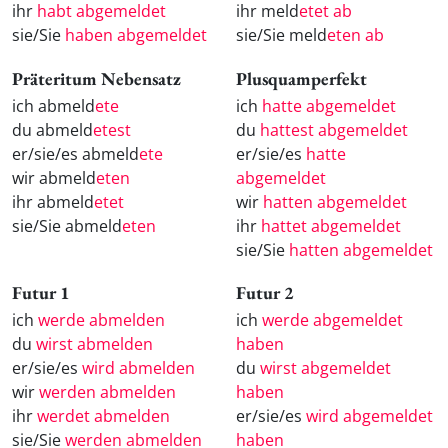
ihr
habt abgemeldet
ihr meld
etet ab
sie/Sie
haben abgemeldet
sie/Sie meld
eten ab
Präteritum Nebensatz
Plusquamperfekt
ich abmeld
ete
ich
hatte abgemeldet
du abmeld
etest
du
hattest abgemeldet
er/sie/es abmeld
ete
er/sie/es
hatte
wir abmeld
eten
abgemeldet
ihr abmeld
etet
wir
hatten abgemeldet
sie/Sie abmeld
eten
ihr
hattet abgemeldet
sie/Sie
hatten abgemeldet
Futur 1
Futur 2
ich
werde abmelden
ich
werde abgemeldet
du
wirst abmelden
haben
er/sie/es
wird abmelden
du
wirst abgemeldet
wir
werden abmelden
haben
ihr
werdet abmelden
er/sie/es
wird abgemeldet
sie/Sie
werden abmelden
haben