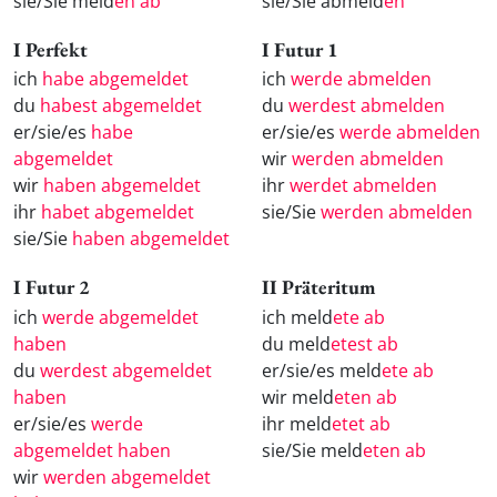
sie/Sie meld
en ab
sie/Sie abmeld
en
I Perfekt
I Futur 1
ich
habe abgemeldet
ich
werde abmelden
du
habest abgemeldet
du
werdest abmelden
er/sie/es
habe
er/sie/es
werde abmelden
abgemeldet
wir
werden abmelden
wir
haben abgemeldet
ihr
werdet abmelden
ihr
habet abgemeldet
sie/Sie
werden abmelden
sie/Sie
haben abgemeldet
I Futur 2
II Präteritum
ich
werde abgemeldet
ich meld
ete ab
haben
du meld
etest ab
du
werdest abgemeldet
er/sie/es meld
ete ab
haben
wir meld
eten ab
er/sie/es
werde
ihr meld
etet ab
abgemeldet haben
sie/Sie meld
eten ab
wir
werden abgemeldet