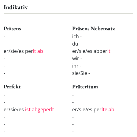
Indikativ
Präsens
Präsens Nebensatz
-
ich -
-
du -
er/sie/es per
lt ab
er/sie/es abper
lt
-
wir -
-
ihr -
-
sie/Sie -
Perfekt
Präteritum
-
-
-
-
er/sie/es
ist abgeperlt
er/sie/es per
lte ab
-
-
-
-
-
-