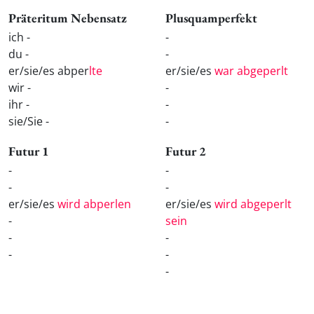
Präteritum Nebensatz
Plusquamperfekt
ich -
-
du -
-
er/sie/es abper
lte
er/sie/es
war abgeperlt
wir -
-
ihr -
-
sie/Sie -
-
Futur 1
Futur 2
-
-
-
-
er/sie/es
wird abperlen
er/sie/es
wird abgeperlt
-
sein
-
-
-
-
-