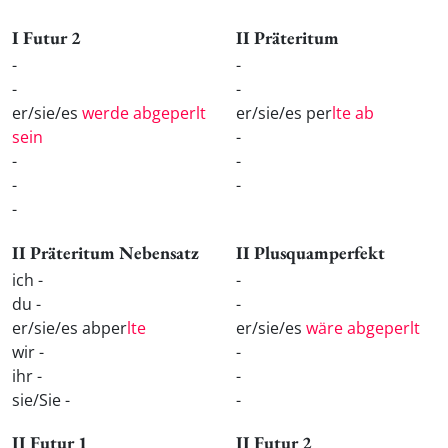
I Futur 2
II Präteritum
-
-
-
-
er/sie/es
werde abgeperlt
er/sie/es per
lte ab
sein
-
-
-
-
-
-
II Präteritum Nebensatz
II Plusquamperfekt
ich -
-
du -
-
er/sie/es abper
lte
er/sie/es
wäre abgeperlt
wir -
-
ihr -
-
sie/Sie -
-
II Futur 1
II Futur 2