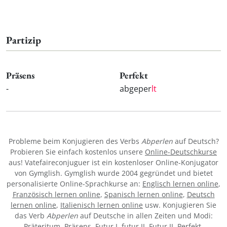
Partizip
Präsens
Perfekt
-
abgeper
lt
Probleme beim Konjugieren des Verbs
Abperlen
auf Deutsch?
Probieren Sie einfach kostenlos unsere
Online-Deutschkurse
aus! Vatefaireconjuguer ist ein kostenloser Online-Konjugator
von Gymglish. Gymglish wurde 2004 gegründet und bietet
personalisierte Online-Sprachkurse an:
Englisch lernen online
,
Französisch lernen online
,
Spanisch lernen online
,
Deutsch
lernen online
,
Italienisch lernen online
usw. Konjugieren Sie
das Verb
Abperlen
auf Deutsche in allen Zeiten und Modi:
Präteritum, Präsens, Futur I, futur II, Futur II, Perfekt,