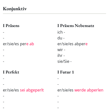
Konjunktiv
I Präsens
I Präsens Nebensatz
-
ich -
-
du -
er/sie/es per
e ab
er/sie/es abper
e
-
wir -
-
ihr -
-
sie/Sie -
I Perfekt
I Futur 1
-
-
-
-
er/sie/es
sei abgeperlt
er/sie/es
werde abperlen
-
-
-
-
-
-