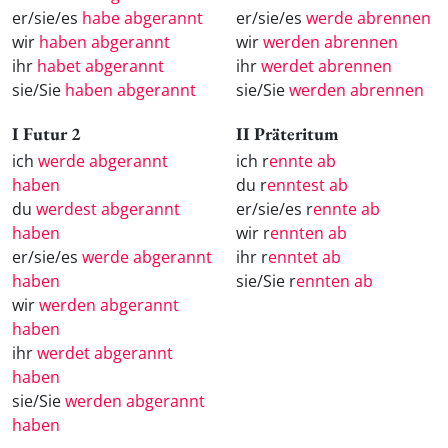
er/sie/es
habe abgerannt
er/sie/es
werde abrennen
wir
haben abgerannt
wir
werden abrennen
ihr
habet abgerannt
ihr
werdet abrennen
sie/Sie
haben abgerannt
sie/Sie
werden abrennen
I Futur 2
II Präteritum
ich
werde abgerannt
ich r
ennte ab
haben
du r
enntest ab
du
werdest abgerannt
er/sie/es r
ennte ab
haben
wir r
ennten ab
er/sie/es
werde abgerannt
ihr r
enntet ab
haben
sie/Sie r
ennten ab
wir
werden abgerannt
haben
ihr
werdet abgerannt
haben
sie/Sie
werden abgerannt
haben