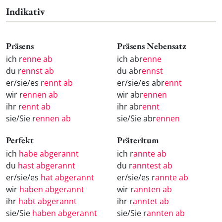
Indikativ
Präsens
Präsens Nebensatz
ich r
enne ab
ich abr
enne
du r
ennst ab
du abr
ennst
er/sie/es r
ennt ab
er/sie/es abr
ennt
wir r
ennen ab
wir abr
ennen
ihr r
ennt ab
ihr abr
ennt
sie/Sie r
ennen ab
sie/Sie abr
ennen
Perfekt
Präteritum
ich
habe abgerannt
ich r
annte ab
du
hast abgerannt
du r
anntest ab
er/sie/es
hat abgerannt
er/sie/es r
annte ab
wir
haben abgerannt
wir r
annten ab
ihr
habt abgerannt
ihr r
anntet ab
sie/Sie
haben abgerannt
sie/Sie r
annten ab