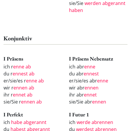
sie/Sie
werden abgerannt
haben
Konjunktiv
I Präsens
I Präsens Nebensatz
ich r
enne ab
ich abr
enne
du r
ennest ab
du abr
ennest
er/sie/es r
enne ab
er/sie/es abr
enne
wir r
ennen ab
wir abr
ennen
ihr r
ennet ab
ihr abr
ennet
sie/Sie r
ennen ab
sie/Sie abr
ennen
I Perfekt
I Futur 1
ich
habe abgerannt
ich
werde abrennen
du
habest abgerannt
du
werdest abrennen