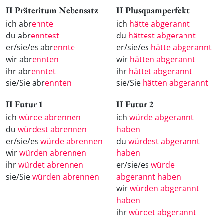
II Präteritum Nebensatz
II Plusquamperfekt
ich abr
ennte
ich
hätte abgerannt
du abr
enntest
du
hättest abgerannt
er/sie/es abr
ennte
er/sie/es
hätte abgerannt
wir abr
ennten
wir
hätten abgerannt
ihr abr
enntet
ihr
hättet abgerannt
sie/Sie abr
ennten
sie/Sie
hätten abgerannt
II Futur 1
II Futur 2
ich
würde abrennen
ich
würde abgerannt
du
würdest abrennen
haben
er/sie/es
würde abrennen
du
würdest abgerannt
wir
würden abrennen
haben
ihr
würdet abrennen
er/sie/es
würde
sie/Sie
würden abrennen
abgerannt haben
wir
würden abgerannt
haben
ihr
würdet abgerannt