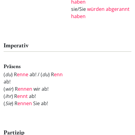
haben
sie/Sie
würden abgerannt
haben
Imperativ
Präsens
(
du
) R
enne
ab! / (
du
) R
enn
ab!
(
wir
) R
ennen
wir ab!
(
ihr
) R
ennt
ab!
(
Sie
) R
ennen
Sie ab!
Partizip