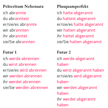
Präteritum Nebensatz
Plusquamperfekt
ich abr
annte
ich
hatte abgerannt
du abr
anntest
du
hattest abgerannt
er/sie/es abr
annte
er/sie/es
hatte abgerannt
wir abr
annten
wir
hatten abgerannt
ihr abr
anntet
ihr
hattet abgerannt
sie/Sie abr
annten
sie/Sie
hatten abgerannt
Futur 1
Futur 2
ich
werde abrennen
ich
werde abgerannt
du
wirst abrennen
haben
er/sie/es
wird abrennen
du
wirst abgerannt haben
wir
werden abrennen
er/sie/es
wird abgerannt
ihr
werdet abrennen
haben
sie/Sie
werden abrennen
wir
werden abgerannt
haben
ihr
werdet abgerannt
haben