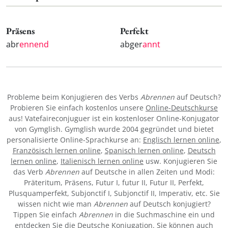
Präsens
Perfekt
abr
ennend
abger
annt
Probleme beim Konjugieren des Verbs
Abrennen
auf Deutsch?
Probieren Sie einfach kostenlos unsere
Online-Deutschkurse
aus! Vatefaireconjuguer ist ein kostenloser Online-Konjugator
von Gymglish. Gymglish wurde 2004 gegründet und bietet
personalisierte Online-Sprachkurse an:
Englisch lernen online
,
Französisch lernen online
,
Spanisch lernen online
,
Deutsch
lernen online
,
Italienisch lernen online
usw. Konjugieren Sie
das Verb
Abrennen
auf Deutsche in allen Zeiten und Modi:
Präteritum, Präsens, Futur I, futur II, Futur II, Perfekt,
Plusquamperfekt, Subjonctif I, Subjonctif II, Imperativ, etc. Sie
wissen nicht wie man
Abrennen
auf Deutsch konjugiert?
Tippen Sie einfach
Abrennen
in die Suchmaschine ein und
entdecken Sie die Deutsche Konjugation. Sie können auch