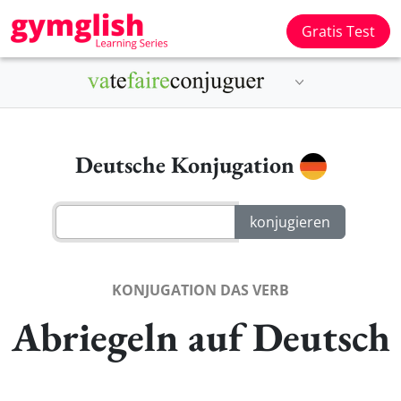
Gratis Test
Deutsche Konjugation
KONJUGATION DAS VERB
Abriegeln auf Deutsch