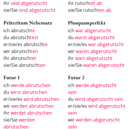
ihr
seid abgerutscht
ihr rutsch
tet ab
sie/Sie
sind abgerutscht
sie/Sie rutsch
ten ab
Präteritum Nebensatz
Plusquamperfekt
ich abrutsch
te
ich
war abgerutscht
du abrutsch
test
du
warst abgerutscht
er/sie/es abrutsch
te
er/sie/es
war abgerutscht
wir abrutsch
ten
wir
waren abgerutscht
ihr abrutsch
tet
ihr
wart abgerutscht
sie/Sie abrutsch
ten
sie/Sie
waren abgerutscht
Futur 1
Futur 2
ich
werde abrutschen
ich
werde abgerutscht
du
wirst abrutschen
sein
er/sie/es
wird abrutschen
du
wirst abgerutscht sein
wir
werden abrutschen
er/sie/es
wird abgerutscht
ihr
werdet abrutschen
sein
sie/Sie
werden
wir
werden abgerutscht
abrutschen
sein