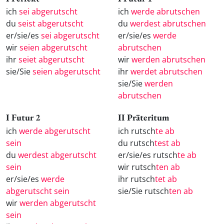
ich
sei abgerutscht
ich
werde abrutschen
du
seist abgerutscht
du
werdest abrutschen
er/sie/es
sei abgerutscht
er/sie/es
werde
wir
seien abgerutscht
abrutschen
ihr
seiet abgerutscht
wir
werden abrutschen
sie/Sie
seien abgerutscht
ihr
werdet abrutschen
sie/Sie
werden
abrutschen
I Futur 2
II Präteritum
ich
werde abgerutscht
ich rutsch
te ab
sein
du rutsch
test ab
du
werdest abgerutscht
er/sie/es rutsch
te ab
sein
wir rutsch
ten ab
er/sie/es
werde
ihr rutsch
tet ab
abgerutscht sein
sie/Sie rutsch
ten ab
wir
werden abgerutscht
sein