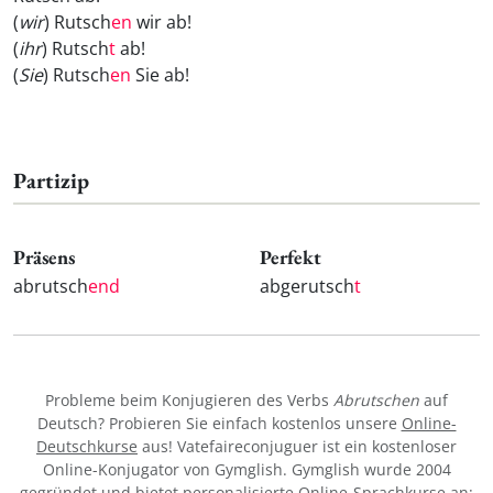
(
wir
) Rutsch
en
wir ab!
(
ihr
) Rutsch
t
ab!
(
Sie
) Rutsch
en
Sie ab!
Partizip
Präsens
Perfekt
abrutsch
end
abgerutsch
t
Probleme beim Konjugieren des Verbs
Abrutschen
auf
Deutsch? Probieren Sie einfach kostenlos unsere
Online-
Deutschkurse
aus! Vatefaireconjuguer ist ein kostenloser
Online-Konjugator von Gymglish. Gymglish wurde 2004
gegründet und bietet personalisierte Online-Sprachkurse an: