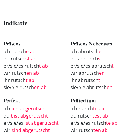
Indikativ
Präsens
Präsens Nebensatz
ich rutsch
e ab
ich abrutsch
e
du rutsch
st ab
du abrutsch
st
er/sie/es rutsch
t ab
er/sie/es abrutsch
t
wir rutsch
en ab
wir abrutsch
en
ihr rutsch
t ab
ihr abrutsch
t
sie/Sie rutsch
en ab
sie/Sie abrutsch
en
Perfekt
Präteritum
ich
bin abgerutscht
ich rutsch
te ab
du
bist abgerutscht
du rutsch
test ab
er/sie/es
ist abgerutscht
er/sie/es rutsch
te ab
wir
sind abgerutscht
wir rutsch
ten ab