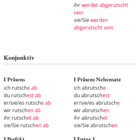
ihr
werdet abgerutscht
sein
sie/Sie
werden
abgerutscht sein
Konjunktiv
I Präsens
I Präsens Nebensatz
ich rutsch
e ab
ich abrutsch
e
du rutsch
est ab
du abrutsch
est
er/sie/es rutsch
e ab
er/sie/es abrutsch
e
wir rutsch
en ab
wir abrutsch
en
ihr rutsch
et ab
ihr abrutsch
et
sie/Sie rutsch
en ab
sie/Sie abrutsch
en
I Perfekt
I Futur 1