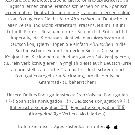
Englisch lernen online
,
Französisch lernen online
,
Spanisch
lernen online
,
Deutsch lernen online
,
Italienisch lernen online
usw. Konjugieren Sie das Verb
Abrutschen
auf Deutsche in
allen Zeiten und Modi: Präteritum, Präsens, Futur I, futur II,
Futur II, Perfekt, Plusquamperfekt, Subjonctif I, Subjonctif II,
Imperativ, etc. Sie wissen nicht wie man
Abrutschen
auf
Deutsch konjugiert? Tippen Sie einfach
Abrutschen
in die
Suchmaschine ein und entdecken Sie die Deutsche
Konjugation. Sie können auch einen ganzen Satz konjugieren,
z.B. “ein Verb konjugieren”. Gymglish bietet auch Deutschkurse
an und stellt zahlreiche Grammatik-, Rechtschreib- und
Konjugationsregeln zur Verfügung, um die
deutsche
Grammatik
zu beherrschen!
Unsere Online-Konjugationstools:
Französische Konjugation
🇫🇷
,
Spanische Konjugation 🇪🇸
,
Deutsche Konjugation 🇩🇪
,
Italienische Konjugation 🇮🇹
,
Englische Konjugation 🇬🇧
(
Unregelmäßige Verben
,
Modalerben
).
Laden Sie unsere Apps kostenlos herunter: