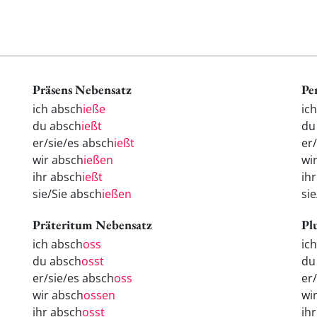
Präsens Nebensatz
Pe
ich absch
ieße
ic
du absch
ießt
d
er/sie/es absch
ießt
er
wir absch
ießen
wi
ihr absch
ießt
ih
sie/Sie absch
ießen
si
Präteritum Nebensatz
Pl
ich absch
oss
ic
du absch
osst
d
er/sie/es absch
oss
er
wir absch
ossen
wi
ihr absch
osst
ih