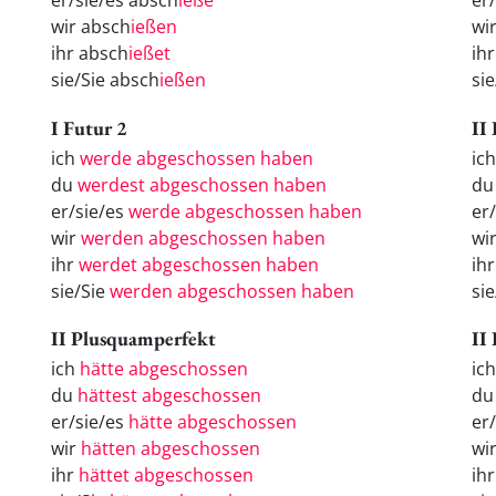
er/sie/es absch
ieße
er
wir absch
ießen
wi
ihr absch
ießet
ih
sie/Sie absch
ießen
si
I Futur 2
II
ich
werde abgeschossen haben
ic
du
werdest abgeschossen haben
du
er/sie/es
werde abgeschossen haben
er
wir
werden abgeschossen haben
wi
ihr
werdet abgeschossen haben
ihr
sie/Sie
werden abgeschossen haben
sie
II Plusquamperfekt
II
ich
hätte abgeschossen
ic
du
hättest abgeschossen
d
er/sie/es
hätte abgeschossen
er
wir
hätten abgeschossen
wi
ihr
hättet abgeschossen
ih