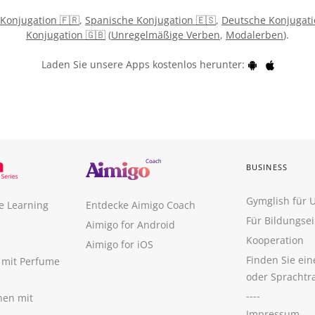
 Konjugation 🇫🇷
,
Spanische Konjugation 🇪🇸
,
Deutsche Konjugati
Konjugation 🇬🇧
(
Unregelmäßige Verben
,
Modalerben
).
Laden Sie unsere Apps kostenlos herunter:
BUSINESS
Gymglish für
e Learning
Entdecke Aimigo Coach
Für Bildungse
Aimigo for Android
Kooperation
Aimigo for iOS
Finden Sie ei
n mit Perfume
oder Sprachtr
----
nen mit
Impressum