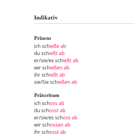
Indikativ
Präsens
ich sch
ieße ab
du sch
ießt ab
er/sie/es sch
ießt ab
wir sch
ießen ab
ihr sch
ießt ab
sie/Sie sch
ießen ab
Präteritum
ich sch
oss ab
du sch
osst ab
er/sie/es sch
oss ab
wir sch
ossen ab
ihr sch
osst ab