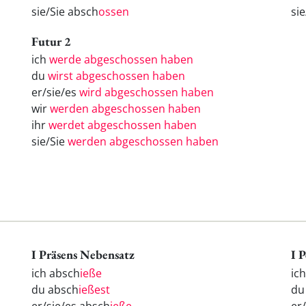
sie/Sie absch
ossen
si
Futur 2
ich
werde abgeschossen haben
du
wirst abgeschossen haben
er/sie/es
wird abgeschossen haben
wir
werden abgeschossen haben
ihr
werdet abgeschossen haben
sie/Sie
werden abgeschossen haben
I Präsens Nebensatz
I 
ich absch
ieße
ic
du absch
ießest
d