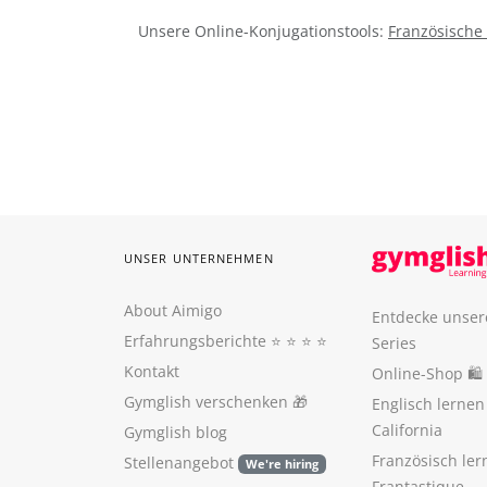
Unsere Online-Konjugationstools:
Französische
UNSER UNTERNEHMEN
About Aimigo
Entdecke unser
Erfahrungsberichte
⭐️ ⭐️ ⭐️ ⭐️
Series
Kontakt
Online-Shop 🛍
Gymglish verschenken
🎁
Englisch lerne
California
Gymglish blog
Französisch ler
Stellenangebot
We're hiring
Frantastique