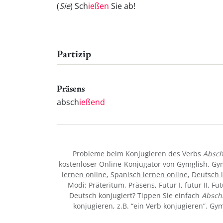
(
Sie
) Sch
ießen
Sie ab!
Partizip
Präsens
absch
ießend
Probleme beim Konjugieren des Verbs
Absch
kostenloser Online-Konjugator von Gymglish. Gy
lernen online
,
Spanisch lernen online
,
Deutsch 
Modi: Präteritum, Präsens, Futur I, futur II, Fu
Deutsch konjugiert? Tippen Sie einfach
Absch
konjugieren, z.B. “ein Verb konjugieren”. G