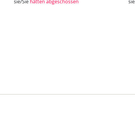
sie/Sie
hätten abgeschossen
si