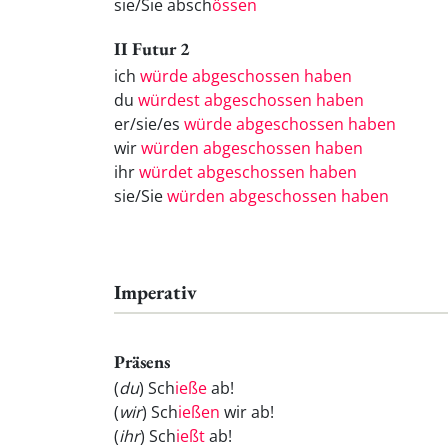
sie/Sie absch
össen
II Futur 2
ich
würde abgeschossen haben
du
würdest abgeschossen haben
er/sie/es
würde abgeschossen haben
wir
würden abgeschossen haben
ihr
würdet abgeschossen haben
sie/Sie
würden abgeschossen haben
Imperativ
Präsens
(
du
) Sch
ieße
ab!
(
wir
) Sch
ießen
wir ab!
(
ihr
) Sch
ießt
ab!