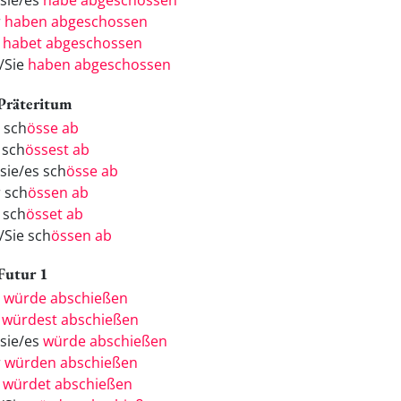
/sie/es
habe abgeschossen
r
haben abgeschossen
r
habet abgeschossen
e/Sie
haben abgeschossen
 Präteritum
h sch
össe ab
 sch
össest ab
/sie/es sch
össe ab
r sch
össen ab
 sch
össet ab
/Sie sch
össen ab
 Futur 1
h
würde abschießen
u
würdest abschießen
/sie/es
würde abschießen
r
würden abschießen
r
würdet abschießen