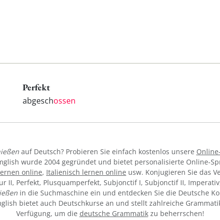
Perfekt
abgesch
ossen
ießen
auf Deutsch? Probieren Sie einfach kostenlos unsere
Online
mglish wurde 2004 gegründet und bietet personalisierte Online-S
lernen online
,
Italienisch lernen online
usw. Konjugieren Sie das V
tur II, Perfekt, Plusquamperfekt, Subjonctif I, Subjonctif II, Imperat
ießen
in die Suchmaschine ein und entdecken Sie die Deutsche Ko
ymglish bietet auch Deutschkurse an und stellt zahlreiche Grammati
Verfügung, um die
deutsche Grammatik
zu beherrschen!