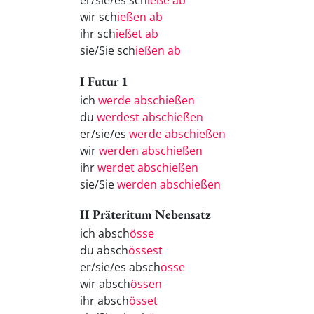
er/sie/es sch
ieße ab
wir sch
ießen ab
ihr sch
ießet ab
sie/Sie sch
ießen ab
I Futur 1
ich
werde abschießen
du
werdest abschießen
er/sie/es
werde abschießen
wir
werden abschießen
ihr
werdet abschießen
sie/Sie
werden abschießen
II Präteritum Nebensatz
ich absch
össe
du absch
össest
er/sie/es absch
össe
wir absch
össen
ihr absch
össet