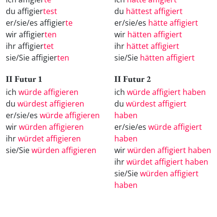
du affigier
test
du
hättest affigiert
er/sie/es affigier
te
er/sie/es
hätte affigiert
wir affigier
ten
wir
hätten affigiert
ihr affigier
tet
ihr
hättet affigiert
sie/Sie affigier
ten
sie/Sie
hätten affigiert
II Futur 1
II Futur 2
ich
würde affigieren
ich
würde affigiert haben
du
würdest affigieren
du
würdest affigiert
er/sie/es
würde affigieren
haben
wir
würden affigieren
er/sie/es
würde affigiert
ihr
würdet affigieren
haben
sie/Sie
würden affigieren
wir
würden affigiert haben
ihr
würdet affigiert haben
sie/Sie
würden affigiert
haben