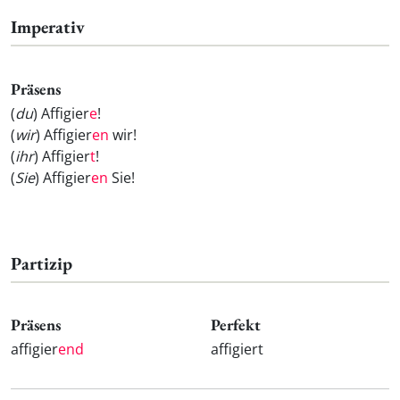
Imperativ
Präsens
(
du
) Affigier
e
!
(
wir
) Affigier
en
wir!
(
ihr
) Affigier
t
!
(
Sie
) Affigier
en
Sie!
Partizip
Präsens
Perfekt
affigier
end
affigiert