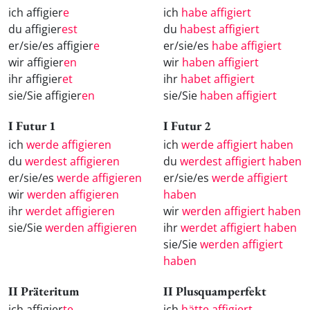
ich affigier
e
ich
habe affigiert
du affigier
est
du
habest affigiert
er/sie/es affigier
e
er/sie/es
habe affigiert
wir affigier
en
wir
haben affigiert
ihr affigier
et
ihr
habet affigiert
sie/Sie affigier
en
sie/Sie
haben affigiert
I Futur 1
I Futur 2
ich
werde affigieren
ich
werde affigiert haben
du
werdest affigieren
du
werdest affigiert haben
er/sie/es
werde affigieren
er/sie/es
werde affigiert
wir
werden affigieren
haben
ihr
werdet affigieren
wir
werden affigiert haben
sie/Sie
werden affigieren
ihr
werdet affigiert haben
sie/Sie
werden affigiert
haben
II Präteritum
II Plusquamperfekt
ich affigier
te
ich
hätte affigiert