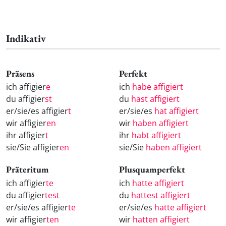
Indikativ
Präsens
Perfekt
ich affigier
e
ich
habe affigiert
du affigier
st
du
hast affigiert
er/sie/es affigier
t
er/sie/es
hat affigiert
wir affigier
en
wir
haben affigiert
ihr affigier
t
ihr
habt affigiert
sie/Sie affigier
en
sie/Sie
haben affigiert
Präteritum
Plusquamperfekt
ich affigier
te
ich
hatte affigiert
du affigier
test
du
hattest affigiert
er/sie/es affigier
te
er/sie/es
hatte affigiert
wir affigier
ten
wir
hatten affigiert