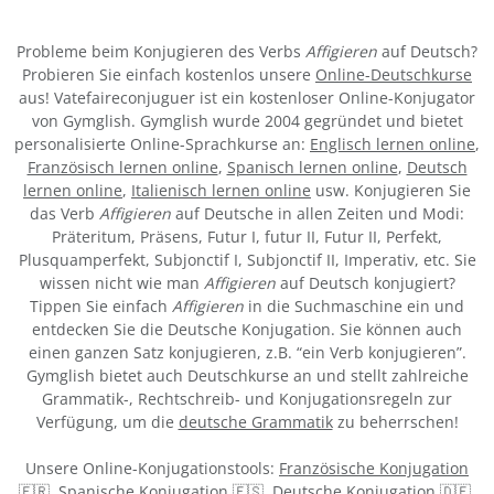
Probleme beim Konjugieren des Verbs
Affigieren
auf Deutsch?
Probieren Sie einfach kostenlos unsere
Online-Deutschkurse
aus! Vatefaireconjuguer ist ein kostenloser Online-Konjugator
von Gymglish. Gymglish wurde 2004 gegründet und bietet
personalisierte Online-Sprachkurse an:
Englisch lernen online
,
Französisch lernen online
,
Spanisch lernen online
,
Deutsch
lernen online
,
Italienisch lernen online
usw. Konjugieren Sie
das Verb
Affigieren
auf Deutsche in allen Zeiten und Modi:
Präteritum, Präsens, Futur I, futur II, Futur II, Perfekt,
Plusquamperfekt, Subjonctif I, Subjonctif II, Imperativ, etc. Sie
wissen nicht wie man
Affigieren
auf Deutsch konjugiert?
Tippen Sie einfach
Affigieren
in die Suchmaschine ein und
entdecken Sie die Deutsche Konjugation. Sie können auch
einen ganzen Satz konjugieren, z.B. “ein Verb konjugieren”.
Gymglish bietet auch Deutschkurse an und stellt zahlreiche
Grammatik-, Rechtschreib- und Konjugationsregeln zur
Verfügung, um die
deutsche Grammatik
zu beherrschen!
Unsere Online-Konjugationstools:
Französische Konjugation
🇫🇷
,
Spanische Konjugation 🇪🇸
,
Deutsche Konjugation 🇩🇪
,