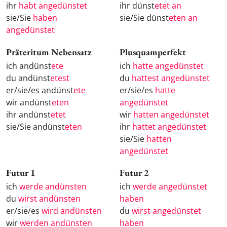
ihr
habt angedünstet
ihr dünst
etet an
sie/Sie
haben
sie/Sie dünst
eten an
angedünstet
Präteritum Nebensatz
Plusquamperfekt
ich andünst
ete
ich
hatte angedünstet
du andünst
etest
du
hattest angedünstet
er/sie/es andünst
ete
er/sie/es
hatte
wir andünst
eten
angedünstet
ihr andünst
etet
wir
hatten angedünstet
sie/Sie andünst
eten
ihr
hattet angedünstet
sie/Sie
hatten
angedünstet
Futur 1
Futur 2
ich
werde andünsten
ich
werde angedünstet
du
wirst andünsten
haben
er/sie/es
wird andünsten
du
wirst angedünstet
wir
werden andünsten
haben