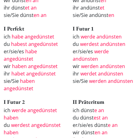
wir dünst
en an
wir andünst
en
ihr dünst
et an
ihr andünst
et
sie/Sie dünst
en an
sie/Sie andünst
en
I Perfekt
I Futur 1
ich
habe angedünstet
ich
werde andünsten
du
habest angedünstet
du
werdest andünsten
er/sie/es
habe
er/sie/es
werde
angedünstet
andünsten
wir
haben angedünstet
wir
werden andünsten
ihr
habet angedünstet
ihr
werdet andünsten
sie/Sie
haben
sie/Sie
werden andünsten
angedünstet
I Futur 2
II Präteritum
ich
werde angedünstet
ich dünst
e an
haben
du dünst
est an
du
werdest angedünstet
er/sie/es dünst
e an
haben
wir dünst
en an