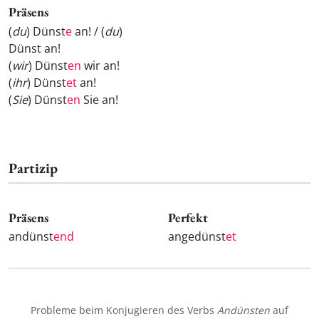
Präsens
(
du
) Dünst
e
an! / (
du
)
Dünst
an!
(
wir
) Dünst
en
wir an!
(
ihr
) Dünst
et
an!
(
Sie
) Dünst
en
Sie an!
Partizip
Präsens
Perfekt
andünst
end
angedünst
et
Probleme beim Konjugieren des Verbs
Andünsten
auf