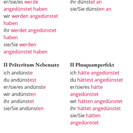
er/sie/es
werde
ihr dünst
et an
angedünstet haben
sie/Sie dünst
en an
wir
werden angedünstet
haben
ihr
werdet angedünstet
haben
sie/Sie
werden
angedünstet haben
II Präteritum Nebensatz
II Plusquamperfekt
ich andünst
e
ich
hätte angedünstet
du andünst
est
du
hättest angedünstet
er/sie/es andünst
e
er/sie/es
hätte
wir andünst
en
angedünstet
ihr andünst
et
wir
hätten angedünstet
sie/Sie andünst
en
ihr
hättet angedünstet
sie/Sie
hätten
angedünstet