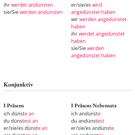
ihr
werdet andünsten
er/sie/es
wird
sie/Sie
werden andünsten
angedünstet haben
wir
werden angedünstet
haben
ihr
werdet angedünstet
haben
sie/Sie
werden
angedünstet haben
Konjunktiv
I Präsens
I Präsens Nebensatz
ich dünst
e an
ich andünst
e
du dünst
est an
du andünst
est
er/sie/es dünst
e an
er/sie/es andünst
e