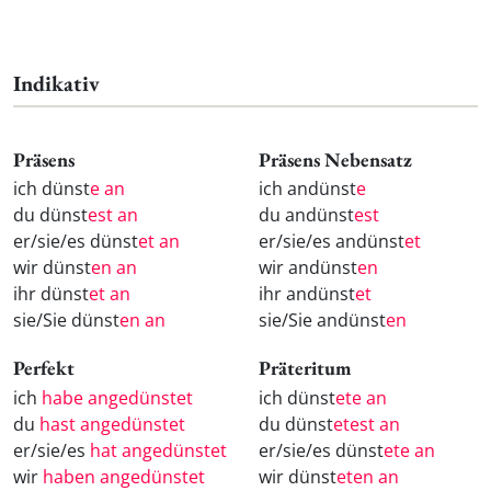
Indikativ
Präsens
Präsens Nebensatz
ich dünst
e an
ich andünst
e
du dünst
est an
du andünst
est
er/sie/es dünst
et an
er/sie/es andünst
et
wir dünst
en an
wir andünst
en
ihr dünst
et an
ihr andünst
et
sie/Sie dünst
en an
sie/Sie andünst
en
Perfekt
Präteritum
ich
habe angedünstet
ich dünst
ete an
du
hast angedünstet
du dünst
etest an
er/sie/es
hat angedünstet
er/sie/es dünst
ete an
wir
haben angedünstet
wir dünst
eten an