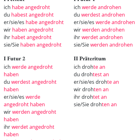
ich
habe angedroht
ich
werde androhen
du
habest angedroht
du
werdest androhen
er/sie/es
habe angedroht
er/sie/es
werde androhen
wir
haben angedroht
wir
werden androhen
ihr
habet angedroht
ihr
werdet androhen
sie/Sie
haben angedroht
sie/Sie
werden androhen
I Futur 2
II Präteritum
ich
werde angedroht
ich droh
te an
haben
du droh
test an
du
werdest angedroht
er/sie/es droh
te an
haben
wir droh
ten an
er/sie/es
werde
ihr droh
tet an
angedroht haben
sie/Sie droh
ten an
wir
werden angedroht
haben
ihr
werdet angedroht
haben