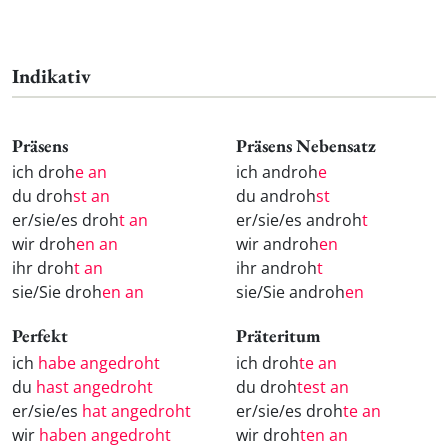
Indikativ
Präsens
Präsens Nebensatz
ich droh
e an
ich androh
e
du droh
st an
du androh
st
er/sie/es droh
t an
er/sie/es androh
t
wir droh
en an
wir androh
en
ihr droh
t an
ihr androh
t
sie/Sie droh
en an
sie/Sie androh
en
Perfekt
Präteritum
ich
habe angedroht
ich droh
te an
du
hast angedroht
du droh
test an
er/sie/es
hat angedroht
er/sie/es droh
te an
wir
haben angedroht
wir droh
ten an