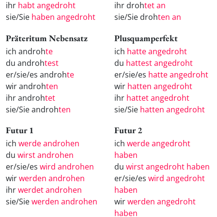
ihr
habt angedroht
ihr droh
tet an
sie/Sie
haben angedroht
sie/Sie droh
ten an
Präteritum Nebensatz
Plusquamperfekt
ich androh
te
ich
hatte angedroht
du androh
test
du
hattest angedroht
er/sie/es androh
te
er/sie/es
hatte angedroht
wir androh
ten
wir
hatten angedroht
ihr androh
tet
ihr
hattet angedroht
sie/Sie androh
ten
sie/Sie
hatten angedroht
Futur 1
Futur 2
ich
werde androhen
ich
werde angedroht
du
wirst androhen
haben
er/sie/es
wird androhen
du
wirst angedroht haben
wir
werden androhen
er/sie/es
wird angedroht
ihr
werdet androhen
haben
sie/Sie
werden androhen
wir
werden angedroht
haben