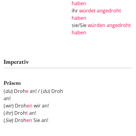
haben
ihr
würdet angedroht
haben
sie/Sie
würden angedroht
haben
Imperativ
Präsens
(
du
) Droh
e
an! / (
du
) Droh
an!
(
wir
) Droh
en
wir an!
(
ihr
) Droh
t
an!
(
Sie
) Droh
en
Sie an!