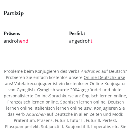
Partizip
Präsens
Perfekt
androh
end
angedroh
t
Probleme beim Konjugieren des Verbs
Androhen
auf Deutsch?
Probieren Sie einfach kostenlos unsere
Online-Deutschkurse
aus! Vatefaireconjuguer ist ein kostenloser Online-Konjugator
von Gymglish. Gymglish wurde 2004 gegründet und bietet
personalisierte Online-Sprachkurse an:
Englisch lernen online
,
Französisch lernen online
,
Spanisch lernen online
,
Deutsch
lernen online
,
Italienisch lernen online
usw. Konjugieren Sie
das Verb
Androhen
auf Deutsche in allen Zeiten und Modi:
Präteritum, Präsens, Futur I, futur II, Futur II, Perfekt,
Plusquamperfekt, Subjonctif I, Subjonctif II, Imperativ, etc. Sie