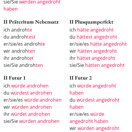
sie/Sie
werden angedroht
haben
II Präteritum Nebensatz
II Plusquamperfekt
ich androh
te
ich
hätte angedroht
du androh
test
du
hättest angedroht
er/sie/es androh
te
er/sie/es
hätte angedroht
wir androh
ten
wir
hätten angedroht
ihr androh
tet
ihr
hättet angedroht
sie/Sie androh
ten
sie/Sie
hätten angedroht
II Futur 1
II Futur 2
ich
würde androhen
ich
würde angedroht
du
würdest androhen
haben
er/sie/es
würde androhen
du
würdest angedroht
wir
würden androhen
haben
ihr
würdet androhen
er/sie/es
würde
sie/Sie
würden androhen
angedroht haben
wir
würden angedroht