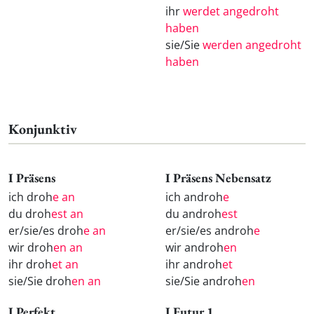
ihr
werdet angedroht
haben
sie/Sie
werden angedroht
haben
Konjunktiv
I Präsens
I Präsens Nebensatz
ich droh
e an
ich androh
e
du droh
est an
du androh
est
er/sie/es droh
e an
er/sie/es androh
e
wir droh
en an
wir androh
en
ihr droh
et an
ihr androh
et
sie/Sie droh
en an
sie/Sie androh
en
I Perfekt
I Futur 1