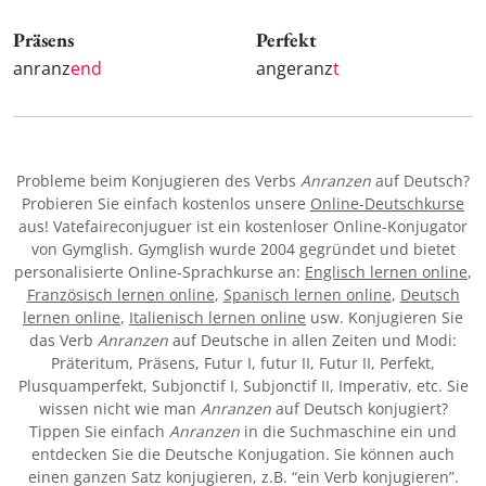
Präsens
Perfekt
anranz
end
angeranz
t
Probleme beim Konjugieren des Verbs
Anranzen
auf Deutsch?
Probieren Sie einfach kostenlos unsere
Online-Deutschkurse
aus! Vatefaireconjuguer ist ein kostenloser Online-Konjugator
von Gymglish. Gymglish wurde 2004 gegründet und bietet
personalisierte Online-Sprachkurse an:
Englisch lernen online
,
Französisch lernen online
,
Spanisch lernen online
,
Deutsch
lernen online
,
Italienisch lernen online
usw. Konjugieren Sie
das Verb
Anranzen
auf Deutsche in allen Zeiten und Modi:
Präteritum, Präsens, Futur I, futur II, Futur II, Perfekt,
Plusquamperfekt, Subjonctif I, Subjonctif II, Imperativ, etc. Sie
wissen nicht wie man
Anranzen
auf Deutsch konjugiert?
Tippen Sie einfach
Anranzen
in die Suchmaschine ein und
entdecken Sie die Deutsche Konjugation. Sie können auch
einen ganzen Satz konjugieren, z.B. “ein Verb konjugieren”.