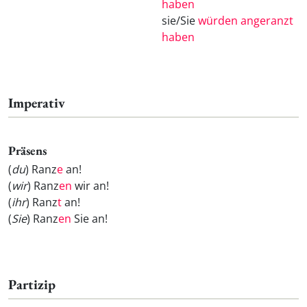
haben
sie/Sie
würden angeranzt
haben
Imperativ
Präsens
(
du
) Ranz
e
an!
(
wir
) Ranz
en
wir an!
(
ihr
) Ranz
t
an!
(
Sie
) Ranz
en
Sie an!
Partizip