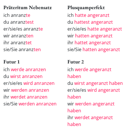
Präteritum Nebensatz
Plusquamperfekt
ich anranz
te
ich
hatte angeranzt
du anranz
test
du
hattest angeranzt
er/sie/es anranz
te
er/sie/es
hatte angeranzt
wir anranz
ten
wir
hatten angeranzt
ihr anranz
tet
ihr
hattet angeranzt
sie/Sie anranz
ten
sie/Sie
hatten angeranzt
Futur 1
Futur 2
ich
werde anranzen
ich
werde angeranzt
du
wirst anranzen
haben
er/sie/es
wird anranzen
du
wirst angeranzt haben
wir
werden anranzen
er/sie/es
wird angeranzt
ihr
werdet anranzen
haben
sie/Sie
werden anranzen
wir
werden angeranzt
haben
ihr
werdet angeranzt
haben