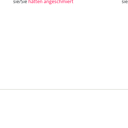
sie/Sie
hätten angeschmiert
si