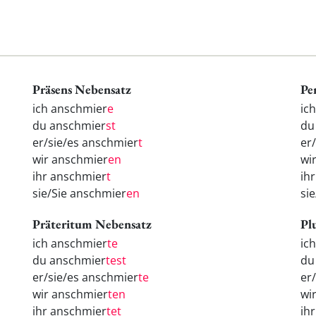
Präsens Nebensatz
Pe
ich anschmier
e
ic
du anschmier
st
d
er/sie/es anschmier
t
er
wir anschmier
en
wi
ihr anschmier
t
ih
sie/Sie anschmier
en
si
Präteritum Nebensatz
Pl
ich anschmier
te
ic
du anschmier
test
d
er/sie/es anschmier
te
er
wir anschmier
ten
wi
ihr anschmier
tet
ih