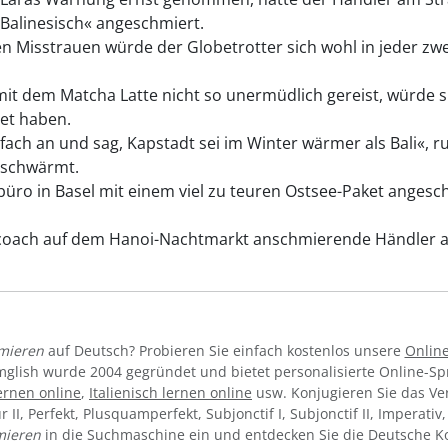
 Balinesisch« angeschmiert.
 Misstrauen würde der Globetrotter sich wohl in jeder zwei
it dem Matcha Latte nicht so unermüdlich gereist, würde 
et haben.
ach an und sag, Kapstadt sei im Winter wärmer als Bali«, r
e schwärmt.
ro in Basel mit einem viel zu teuren Ostsee-Paket angesch
ach auf dem Hanoi-Nachtmarkt anschmierende Händler ahnt
mieren
auf Deutsch? Probieren Sie einfach kostenlos unsere
Onlin
mglish wurde 2004 gegründet und bietet personalisierte Online-S
ernen online
,
Italienisch lernen online
usw. Konjugieren Sie das V
ur II, Perfekt, Plusquamperfekt, Subjonctif I, Subjonctif II, Imperati
mieren
in die Suchmaschine ein und entdecken Sie die Deutsche Ko