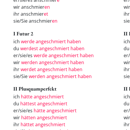
er/sie/es anschmier
e
er
wir anschmier
en
wi
ihr anschmier
et
ih
sie/Sie anschmier
en
si
I Futur 2
II
ich
werde angeschmiert haben
ic
du
werdest angeschmiert haben
du
er/sie/es
werde angeschmiert haben
er
wir
werden angeschmiert haben
wi
ihr
werdet angeschmiert haben
ih
sie/Sie
werden angeschmiert haben
si
II Plusquamperfekt
II
ich
hätte angeschmiert
ic
du
hättest angeschmiert
d
er/sie/es
hätte angeschmiert
er
wir
hätten angeschmiert
wi
ihr
hättet angeschmiert
ih