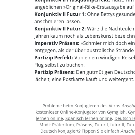
angeblichen »Original-Rilke-Erstausgabe auf
Konjunktiv II Futur 1:
Ohne Bettys gesunden
anschmieren lassen.
Konjunktiv II Futur 2:
Wäre die Nachteule m
Jahren kaum noch als Lebenskunst bezeichn
Imperativ Präsens:
»Schmier mich doch einf
entgegen, als der über australische Stränd
Partizip Perfekt:
Von einem windigen Reisebü
Flug selbst zu buchen.
Partizip Präsens:
Den gutmütigen Deutschco
lächelt, eine Postkarte kauft und weitergeht.
Probleme beim Konjugieren des Verbs
Ansch
kostenloser Online-Konjugator von Gymglish. Gy
lernen online
,
Spanisch lernen online
,
Deutsch l
Modi: Präteritum, Präsens, Futur I, futur II, Fut
Deutsch konjugiert? Tippen Sie einfach
Ansch