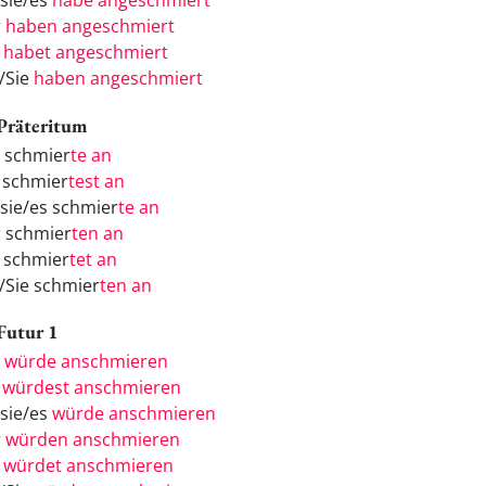
/sie/es
habe angeschmiert
r
haben angeschmiert
r
habet angeschmiert
e/Sie
haben angeschmiert
 Präteritum
h schmier
te an
 schmier
test an
/sie/es schmier
te an
r schmier
ten an
r schmier
tet an
e/Sie schmier
ten an
 Futur 1
h
würde anschmieren
u
würdest anschmieren
/sie/es
würde anschmieren
r
würden anschmieren
r
würdet anschmieren