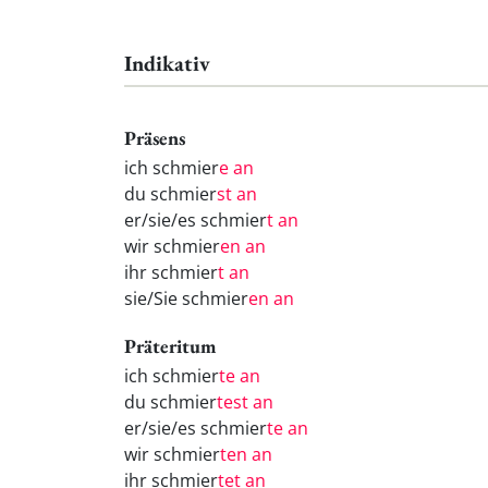
Indikativ
Präsens
ich schmier
e an
du schmier
st an
er/sie/es schmier
t an
wir schmier
en an
ihr schmier
t an
sie/Sie schmier
en an
Präteritum
ich schmier
te an
du schmier
test an
er/sie/es schmier
te an
wir schmier
ten an
ihr schmier
tet an