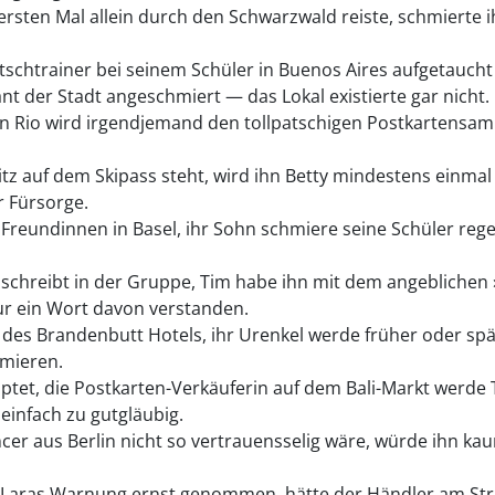
sten Mal allein durch den Schwarzwald reiste, schmierte i
schtrainer bei seinem Schüler in Buenos Aires aufgetaucht
nt der Stadt angeschmiert — das Lokal existierte gar nicht.
n Rio wird irgendjemand den tollpatschigen Postkartensam
ritz auf dem Skipass steht, wird ihn Betty mindestens einma
r Fürsorge.
Freundinnen in Basel, ihr Sohn schmiere seine Schüler rege
 schreibt in der Gruppe, Tim habe ihn mit dem angebliche
ur ein Wort davon verstanden.
r des Brandenbutt Hotels, ihr Urenkel werde früher oder sp
mieren.
tet, die Postkarten-Verkäuferin auf dem Bali-Markt werde T
einfach zu gutgläubig.
cer aus Berlin nicht so vertrauensselig wäre, würde ihn ka
Laras Warnung ernst genommen, hätte der Händler am Stran