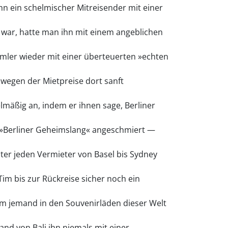
hn ein schelmischer Mitreisender mit einer
 war, hatte man ihn mit einem angeblichen
mler wieder mit einer überteuerten »echten
l wegen der Mietpreise dort sanft
lmäßig an, indem er ihnen sage, Berliner
n »Berliner Geheimslang« angeschmiert —
äter jeden Vermieter von Basel bis Sydney
im bis zur Rückreise sicher noch ein
um jemand in den Souvenirläden dieser Welt
d von Bali ihn niemals mit einer