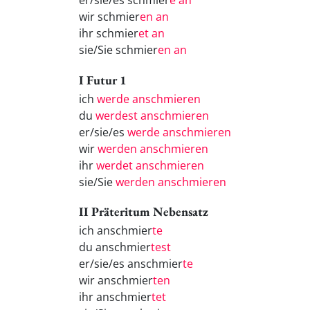
er/sie/es schmier
e an
wir schmier
en an
ihr schmier
et an
sie/Sie schmier
en an
I Futur 1
ich
werde anschmieren
du
werdest anschmieren
er/sie/es
werde anschmieren
wir
werden anschmieren
ihr
werdet anschmieren
sie/Sie
werden anschmieren
II Präteritum Nebensatz
ich anschmier
te
du anschmier
test
er/sie/es anschmier
te
wir anschmier
ten
ihr anschmier
tet