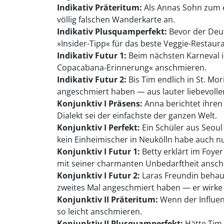
Indikativ Präteritum:
Als Annas Sohn zum er
völlig falschen Wanderkarte an.
Indikativ Plusquamperfekt:
Bevor der Deut
»Insider-Tipp« für das beste Veggie-Restaura
Indikativ Futur 1:
Beim nächsten Karneval i
Copacabana-Erinnerung« anschmieren.
Indikativ Futur 2:
Bis Tim endlich in St. Mo
angeschmiert haben — aus lauter liebevolle
Konjunktiv I Präsens:
Anna berichtet ihren 
Dialekt sei der einfachste der ganzen Welt.
Konjunktiv I Perfekt:
Ein Schüler aus Seoul
kein Einheimischer in Neukölln habe auch n
Konjunktiv I Futur 1:
Betty erklärt im Foye
mit seiner charmanten Unbedarftheit ansch
Konjunktiv I Futur 2:
Laras Freundin behaup
zweites Mal angeschmiert haben — er wirke 
Konjunktiv II Präteritum:
Wenn der Influen
so leicht anschmieren.
Konjunktiv II Plusquamperfekt:
Hätte Tim 