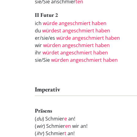
sie/Sie anschmier
ten
II Futur 2
ich
würde angeschmiert haben
du
würdest angeschmiert haben
er/sie/es
würde angeschmiert haben
wir
würden angeschmiert haben
ihr
würdet angeschmiert haben
sie/Sie
würden angeschmiert haben
Imperativ
Präsens
(
du
) Schmier
e
an!
(
wir
) Schmier
en
wir an!
(
ihr
) Schmier
t
an!