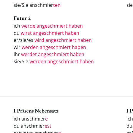
sie/Sie anschmier
ten
si
Futur 2
ich
werde angeschmiert haben
du
wirst angeschmiert haben
er/sie/es
wird angeschmiert haben
wir
werden angeschmiert haben
ihr
werdet angeschmiert haben
sie/Sie
werden angeschmiert haben
I Präsens Nebensatz
I 
ich anschmier
e
ic
du anschmier
est
d