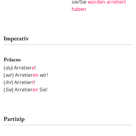
sie/Sie
würden arretiert
haben
Imperativ
Präsens
(
du
) Arretier
e
!
(
wir
) Arretier
en
wir!
(
ihr
) Arretier
t
!
(
Sie
) Arretier
en
Sie!
Partizip