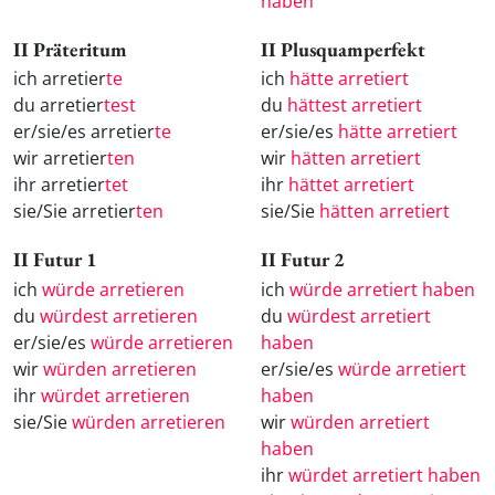
haben
II Präteritum
II Plusquamperfekt
ich arretier
te
ich
hätte arretiert
du arretier
test
du
hättest arretiert
er/sie/es arretier
te
er/sie/es
hätte arretiert
wir arretier
ten
wir
hätten arretiert
ihr arretier
tet
ihr
hättet arretiert
sie/Sie arretier
ten
sie/Sie
hätten arretiert
II Futur 1
II Futur 2
ich
würde arretieren
ich
würde arretiert haben
du
würdest arretieren
du
würdest arretiert
er/sie/es
würde arretieren
haben
wir
würden arretieren
er/sie/es
würde arretiert
ihr
würdet arretieren
haben
sie/Sie
würden arretieren
wir
würden arretiert
haben
ihr
würdet arretiert haben