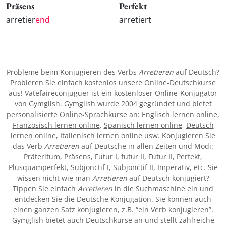
Präsens
Perfekt
arretier
end
arretiert
Probleme beim Konjugieren des Verbs
Arretieren
auf Deutsch?
Probieren Sie einfach kostenlos unsere
Online-Deutschkurse
aus! Vatefaireconjuguer ist ein kostenloser Online-Konjugator
von Gymglish. Gymglish wurde 2004 gegründet und bietet
personalisierte Online-Sprachkurse an:
Englisch lernen online
,
Französisch lernen online
,
Spanisch lernen online
,
Deutsch
lernen online
,
Italienisch lernen online
usw. Konjugieren Sie
das Verb
Arretieren
auf Deutsche in allen Zeiten und Modi:
Präteritum, Präsens, Futur I, futur II, Futur II, Perfekt,
Plusquamperfekt, Subjonctif I, Subjonctif II, Imperativ, etc. Sie
wissen nicht wie man
Arretieren
auf Deutsch konjugiert?
Tippen Sie einfach
Arretieren
in die Suchmaschine ein und
entdecken Sie die Deutsche Konjugation. Sie können auch
einen ganzen Satz konjugieren, z.B. “ein Verb konjugieren”.
Gymglish bietet auch Deutschkurse an und stellt zahlreiche