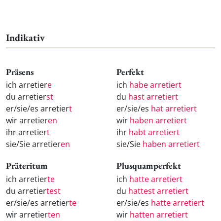
Indikativ
Präsens
Perfekt
ich arretier
e
ich
habe arretiert
du arretier
st
du
hast arretiert
er/sie/es arretier
t
er/sie/es
hat arretiert
wir arretier
en
wir
haben arretiert
ihr arretier
t
ihr
habt arretiert
sie/Sie arretier
en
sie/Sie
haben arretiert
Präteritum
Plusquamperfekt
ich arretier
te
ich
hatte arretiert
du arretier
test
du
hattest arretiert
er/sie/es arretier
te
er/sie/es
hatte arretiert
wir arretier
ten
wir
hatten arretiert