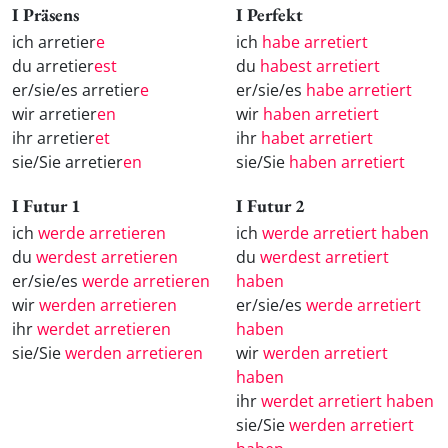
I Präsens
I Perfekt
ich arretier
e
ich
habe arretiert
du arretier
est
du
habest arretiert
er/sie/es arretier
e
er/sie/es
habe arretiert
wir arretier
en
wir
haben arretiert
ihr arretier
et
ihr
habet arretiert
sie/Sie arretier
en
sie/Sie
haben arretiert
I Futur 1
I Futur 2
ich
werde arretieren
ich
werde arretiert haben
du
werdest arretieren
du
werdest arretiert
er/sie/es
werde arretieren
haben
wir
werden arretieren
er/sie/es
werde arretiert
ihr
werdet arretieren
haben
sie/Sie
werden arretieren
wir
werden arretiert
haben
ihr
werdet arretiert haben
sie/Sie
werden arretiert