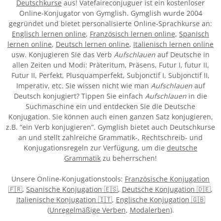
Deutschkurse
aus! Vatefaireconjuguer ist ein kostenloser
Online-Konjugator von Gymglish. Gymglish wurde 2004
gegründet und bietet personalisierte Online-Sprachkurse an:
Englisch lernen online
,
Französisch lernen online
,
Spanisch
lernen online
,
Deutsch lernen online
,
Italienisch lernen online
usw. Konjugieren Sie das Verb
Aufschlauen
auf Deutsche in
allen Zeiten und Modi: Präteritum, Präsens, Futur I, futur II,
Futur II, Perfekt, Plusquamperfekt, Subjonctif I, Subjonctif II,
Imperativ, etc. Sie wissen nicht wie man
Aufschlauen
auf
Deutsch konjugiert? Tippen Sie einfach
Aufschlauen
in die
Suchmaschine ein und entdecken Sie die Deutsche
Konjugation. Sie können auch einen ganzen Satz konjugieren,
z.B. “ein Verb konjugieren”. Gymglish bietet auch Deutschkurse
an und stellt zahlreiche Grammatik-, Rechtschreib- und
Konjugationsregeln zur Verfügung, um die
deutsche
Grammatik
zu beherrschen!
Unsere Online-Konjugationstools:
Französische Konjugation
🇫🇷
,
Spanische Konjugation 🇪🇸
,
Deutsche Konjugation 🇩🇪
,
Italienische Konjugation 🇮🇹
,
Englische Konjugation 🇬🇧
(
Unregelmäßige Verben
,
Modalerben
).