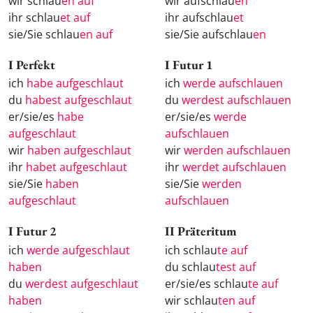
wir schlau
en auf
wir aufschlau
en
ihr schlau
et auf
ihr aufschlau
et
sie/Sie schlau
en auf
sie/Sie aufschlau
en
I Perfekt
I Futur 1
ich
habe aufgeschlaut
ich
werde aufschlauen
du
habest aufgeschlaut
du
werdest aufschlauen
er/sie/es
habe
er/sie/es
werde
aufgeschlaut
aufschlauen
wir
haben aufgeschlaut
wir
werden aufschlauen
ihr
habet aufgeschlaut
ihr
werdet aufschlauen
sie/Sie
haben
sie/Sie
werden
aufgeschlaut
aufschlauen
I Futur 2
II Präteritum
ich
werde aufgeschlaut
ich schlau
te auf
haben
du schlau
test auf
du
werdest aufgeschlaut
er/sie/es schlau
te auf
haben
wir schlau
ten auf