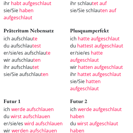
ihr
habt aufgeschlaut
ihr schlau
tet auf
sie/Sie
haben
sie/Sie schlau
ten auf
aufgeschlaut
Präteritum Nebensatz
Plusquamperfekt
ich aufschlau
te
ich
hatte aufgeschlaut
du aufschlau
test
du
hattest aufgeschlaut
er/sie/es aufschlau
te
er/sie/es
hatte
wir aufschlau
ten
aufgeschlaut
ihr aufschlau
tet
wir
hatten aufgeschlaut
sie/Sie aufschlau
ten
ihr
hattet aufgeschlaut
sie/Sie
hatten
aufgeschlaut
Futur 1
Futur 2
ich
werde aufschlauen
ich
werde aufgeschlaut
du
wirst aufschlauen
haben
er/sie/es
wird aufschlauen
du
wirst aufgeschlaut
wir
werden aufschlauen
haben