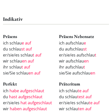
Indikativ
Präsens
Präsens Nebensatz
ich schlau
e auf
ich aufschlau
e
du schlau
st auf
du aufschlau
st
er/sie/es schlau
t auf
er/sie/es aufschlau
t
wir schlau
en auf
wir aufschlau
en
ihr schlau
t auf
ihr aufschlau
t
sie/Sie schlau
en auf
sie/Sie aufschlau
en
Perfekt
Präteritum
ich
habe aufgeschlaut
ich schlau
te auf
du
hast aufgeschlaut
du schlau
test auf
er/sie/es
hat aufgeschlaut
er/sie/es schlau
te auf
wir
haben aufgeschlaut
wir schlau
ten auf