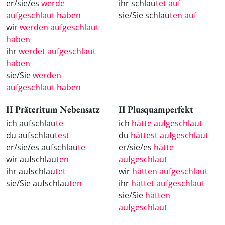
er/sie/es
werde
ihr schlau
tet auf
aufgeschlaut haben
sie/Sie schlau
ten auf
wir
werden aufgeschlaut
haben
ihr
werdet aufgeschlaut
haben
sie/Sie
werden
aufgeschlaut haben
II Präteritum Nebensatz
II Plusquamperfekt
ich aufschlau
te
ich
hätte aufgeschlaut
du aufschlau
test
du
hättest aufgeschlaut
er/sie/es aufschlau
te
er/sie/es
hätte
wir aufschlau
ten
aufgeschlaut
ihr aufschlau
tet
wir
hätten aufgeschlaut
sie/Sie aufschlau
ten
ihr
hättet aufgeschlaut
sie/Sie
hätten
aufgeschlaut