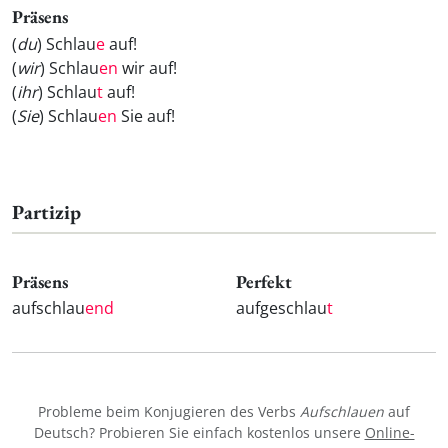
Präsens
(
du
) Schlau
e
auf!
(
wir
) Schlau
en
wir auf!
(
ihr
) Schlau
t
auf!
(
Sie
) Schlau
en
Sie auf!
Partizip
Präsens
Perfekt
aufschlau
end
aufgeschlau
t
Probleme beim Konjugieren des Verbs
Aufschlauen
auf
Deutsch? Probieren Sie einfach kostenlos unsere
Online-