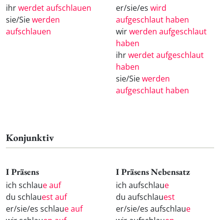
ihr
werdet aufschlauen
er/sie/es
wird
sie/Sie
werden
aufgeschlaut haben
aufschlauen
wir
werden aufgeschlaut
haben
ihr
werdet aufgeschlaut
haben
sie/Sie
werden
aufgeschlaut haben
Konjunktiv
I Präsens
I Präsens Nebensatz
ich schlau
e auf
ich aufschlau
e
du schlau
est auf
du aufschlau
est
er/sie/es schlau
e auf
er/sie/es aufschlau
e