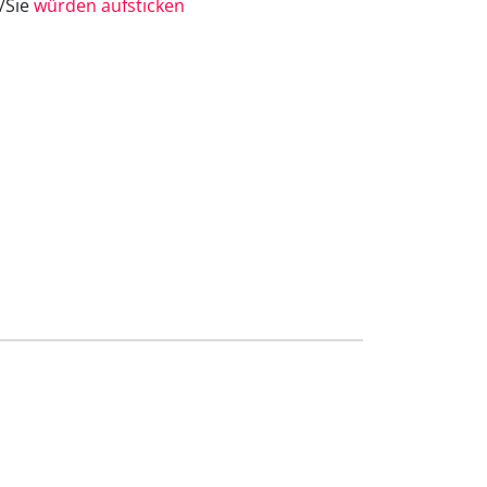
e/Sie
würden aufsticken