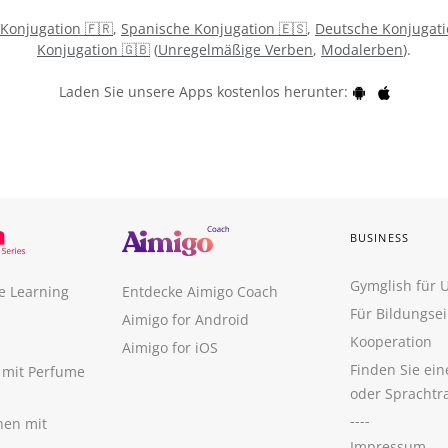
 Konjugation 🇫🇷
,
Spanische Konjugation 🇪🇸
,
Deutsche Konjugati
Konjugation 🇬🇧
(
Unregelmäßige Verben
,
Modalerben
).
Laden Sie unsere Apps kostenlos herunter:
BUSINESS
Gymglish für
e Learning
Entdecke Aimigo Coach
Für Bildungse
Aimigo for Android
Kooperation
Aimigo for iOS
Finden Sie ei
n mit Perfume
oder Sprachtr
----
nen mit
Impressum