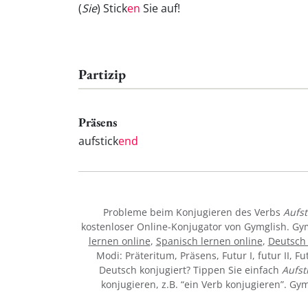
(
Sie
) Stick
en
Sie auf!
Partizip
Präsens
aufstick
end
Probleme beim Konjugieren des Verbs
Aufst
kostenloser Online-Konjugator von Gymglish. Gy
lernen online
,
Spanisch lernen online
,
Deutsch 
Modi: Präteritum, Präsens, Futur I, futur II, Fu
Deutsch konjugiert? Tippen Sie einfach
Aufst
konjugieren, z.B. “ein Verb konjugieren”. G