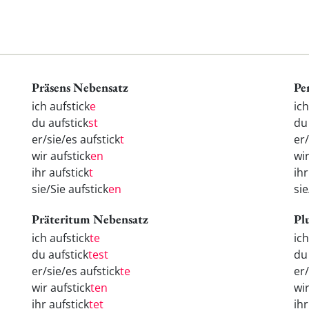
Präsens Nebensatz
Pe
ich aufstick
e
ic
du aufstick
st
d
er/sie/es aufstick
t
er
wir aufstick
en
wi
ihr aufstick
t
ih
sie/Sie aufstick
en
si
Präteritum Nebensatz
Pl
ich aufstick
te
ic
du aufstick
test
d
er/sie/es aufstick
te
er
wir aufstick
ten
wi
ihr aufstick
tet
ih