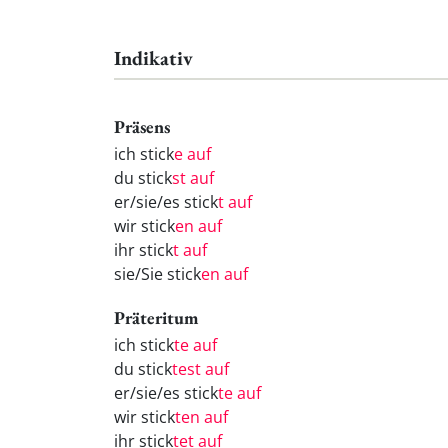
Indikativ
Präsens
ich stick
e auf
du stick
st auf
er/sie/es stick
t auf
wir stick
en auf
ihr stick
t auf
sie/Sie stick
en auf
Präteritum
ich stick
te auf
du stick
test auf
er/sie/es stick
te auf
wir stick
ten auf
ihr stick
tet auf