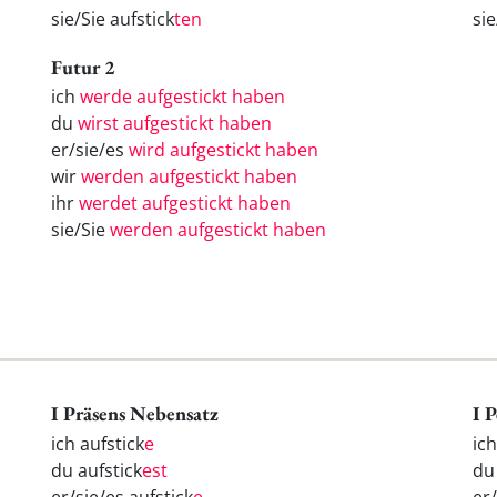
sie/Sie aufstick
ten
si
Futur 2
ich
werde aufgestickt haben
du
wirst aufgestickt haben
er/sie/es
wird aufgestickt haben
wir
werden aufgestickt haben
ihr
werdet aufgestickt haben
sie/Sie
werden aufgestickt haben
I Präsens Nebensatz
I 
ich aufstick
e
ic
du aufstick
est
d