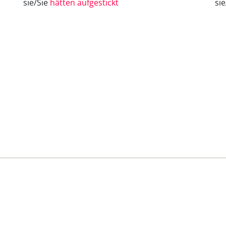
sie/Sie
hätten aufgestickt
si