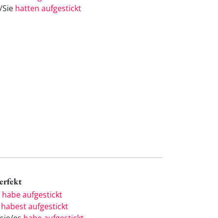
e/Sie
hatten aufgestickt
Perfekt
h
habe aufgestickt
u
habest aufgestickt