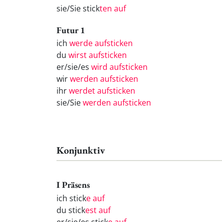
sie/Sie stick
ten auf
Futur 1
ich
werde aufsticken
du
wirst aufsticken
er/sie/es
wird aufsticken
wir
werden aufsticken
ihr
werdet aufsticken
sie/Sie
werden aufsticken
Konjunktiv
I Präsens
ich stick
e auf
du stick
est auf