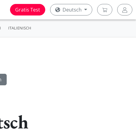
Gratis Test
Deutsch
H
ITALIENISCH
tsch