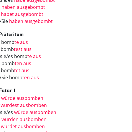
/sie/es
habe ausgebombt
r
haben ausgebombt
r
habet ausgebombt
e/Sie
haben ausgebombt
 Präteritum
h bomb
te aus
 bomb
test aus
/sie/es bomb
te aus
r bomb
ten aus
r bomb
tet aus
e/Sie bomb
ten aus
 Futur 1
h
würde ausbomben
u
würdest ausbomben
/sie/es
würde ausbomben
r
würden ausbomben
r
würdet ausbomben