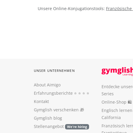
Unsere Online-Konjugationstools:
Französische
UNSER UNTERNEHMEN
About Aimigo
Entdecke unser
Erfahrungsberichte
⭐️ ⭐️ ⭐️ ⭐️
Series
Kontakt
Online-Shop 🛍
Gymglish verschenken
🎁
Englisch lerne
California
Gymglish blog
Französisch ler
Stellenangebot
We're hiring
Frantastique