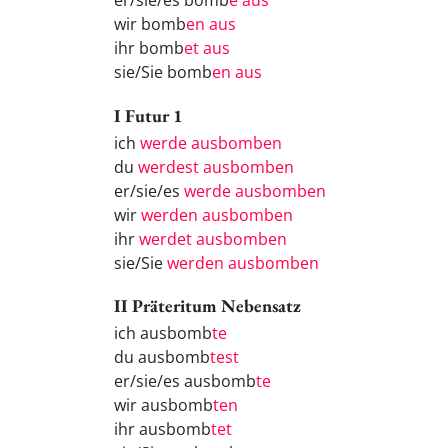
er/sie/es bomb
e aus
wir bomb
en aus
ihr bomb
et aus
sie/Sie bomb
en aus
I Futur 1
ich
werde ausbomben
du
werdest ausbomben
er/sie/es
werde ausbomben
wir
werden ausbomben
ihr
werdet ausbomben
sie/Sie
werden ausbomben
II Präteritum Nebensatz
ich ausbomb
te
du ausbomb
test
er/sie/es ausbomb
te
wir ausbomb
ten
ihr ausbomb
tet