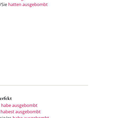
e/Sie
hatten ausgebombt
Perfekt
h
habe ausgebombt
u
habest ausgebombt