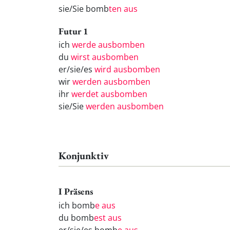
sie/Sie bomb
ten aus
Futur 1
ich
werde ausbomben
du
wirst ausbomben
er/sie/es
wird ausbomben
wir
werden ausbomben
ihr
werdet ausbomben
sie/Sie
werden ausbomben
Konjunktiv
I Präsens
ich bomb
e aus
du bomb
est aus