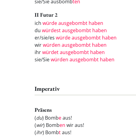
sie/Sie ausbomb
ten
II Futur 2
ich
würde ausgebombt haben
du
würdest ausgebombt haben
er/sie/es
würde ausgebombt haben
wir
würden ausgebombt haben
ihr
würdet ausgebombt haben
sie/Sie
würden ausgebombt haben
Imperativ
Präsens
(
du
) Bomb
e
aus!
(
wir
) Bomb
en
wir aus!
(
ihr
) Bomb
t
aus!