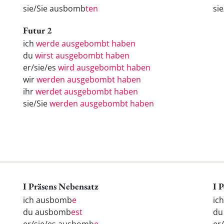
sie/Sie ausbomb
ten
si
Futur 2
ich
werde ausgebombt haben
du
wirst ausgebombt haben
er/sie/es
wird ausgebombt haben
wir
werden ausgebombt haben
ihr
werdet ausgebombt haben
sie/Sie
werden ausgebombt haben
I Präsens Nebensatz
I 
ich ausbomb
e
ic
du ausbomb
est
d