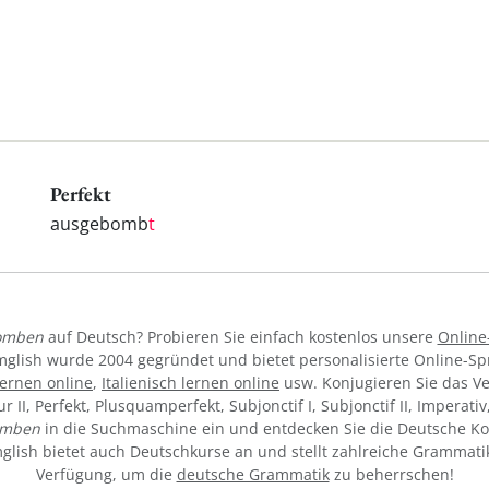
Perfekt
ausgebomb
t
omben
auf Deutsch? Probieren Sie einfach kostenlos unsere
Online
mglish wurde 2004 gegründet und bietet personalisierte Online-S
ernen online
,
Italienisch lernen online
usw. Konjugieren Sie das V
tur II, Perfekt, Plusquamperfekt, Subjonctif I, Subjonctif II, Imperat
omben
in die Suchmaschine ein und entdecken Sie die Deutsche Ko
ymglish bietet auch Deutschkurse an und stellt zahlreiche Grammati
Verfügung, um die
deutsche Grammatik
zu beherrschen!