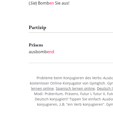
(
Sie
) Bomb
en
Sie aus!
Partizip
Präsens
ausbomb
end
Probleme beim Konjugieren des Verbs
Ausb
kostenloser Online-Konjugator von Gymglish. Gy
lernen online
,
Spanisch lernen online
,
Deutsch l
Modi: Präteritum, Präsens, Futur I, futur II, Fu
Deutsch konjugiert? Tippen Sie einfach
Ausb
konjugieren, z.B. “ein Verb konjugieren”. G