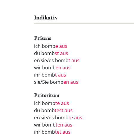
Indikativ
Präsens
ich bomb
e aus
du bomb
st aus
er/sie/es bomb
t aus
wir bomb
en aus
ihr bomb
t aus
sie/Sie bomb
en aus
Präteritum
ich bomb
te aus
du bomb
test aus
er/sie/es bomb
te aus
wir bomb
ten aus
ihr bomb
tet aus