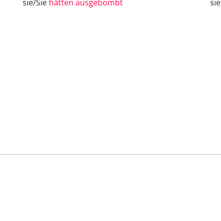
sie/Sie
hätten ausgebombt
si