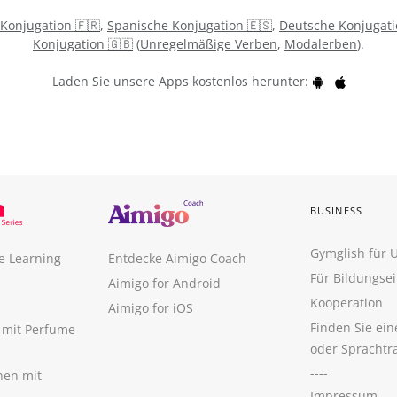
 Konjugation 🇫🇷
,
Spanische Konjugation 🇪🇸
,
Deutsche Konjugati
Konjugation 🇬🇧
(
Unregelmäßige Verben
,
Modalerben
).
Laden Sie unsere Apps kostenlos herunter:
BUSINESS
Gymglish für
e Learning
Entdecke Aimigo Coach
Für Bildungse
Aimigo for Android
Kooperation
Aimigo for iOS
Finden Sie ei
n mit Perfume
oder Sprachtr
----
nen mit
Impressum