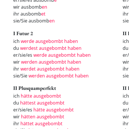
er/sie/es ausbomb
e
er
wir ausbomb
en
wi
ihr ausbomb
et
ih
sie/Sie ausbomb
en
si
I Futur 2
II
ich
werde ausgebombt haben
ic
du
werdest ausgebombt haben
du
er/sie/es
werde ausgebombt haben
er
wir
werden ausgebombt haben
wi
ihr
werdet ausgebombt haben
ih
sie/Sie
werden ausgebombt haben
si
II Plusquamperfekt
II
ich
hätte ausgebombt
ic
du
hättest ausgebombt
d
er/sie/es
hätte ausgebombt
er
wir
hätten ausgebombt
wi
ihr
hättet ausgebombt
ih