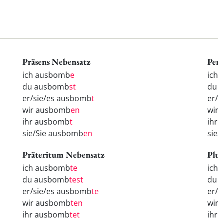
Präsens Nebensatz
Pe
ich ausbomb
e
ic
du ausbomb
st
d
er/sie/es ausbomb
t
er
wir ausbomb
en
wi
ihr ausbomb
t
ih
sie/Sie ausbomb
en
si
Präteritum Nebensatz
Pl
ich ausbomb
te
ic
du ausbomb
test
d
er/sie/es ausbomb
te
er
wir ausbomb
ten
wi
ihr ausbomb
tet
ih