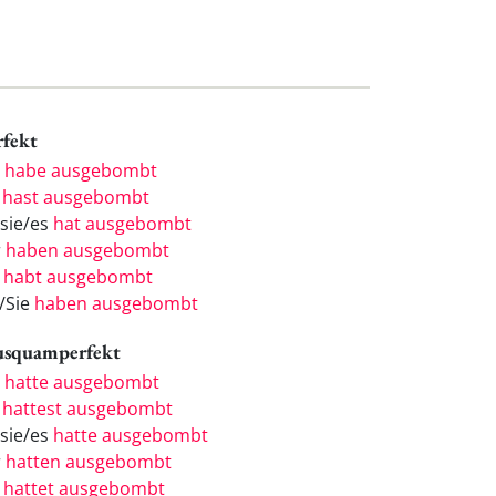
rfekt
h
habe ausgebombt
u
hast ausgebombt
/sie/es
hat ausgebombt
r
haben ausgebombt
r
habt ausgebombt
e/Sie
haben ausgebombt
usquamperfekt
h
hatte ausgebombt
u
hattest ausgebombt
/sie/es
hatte ausgebombt
r
hatten ausgebombt
r
hattet ausgebombt