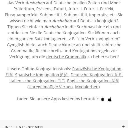
das Verb
Ausheben
auf Deutsche in allen Zeiten und Modi:
Präteritum, Präsens, Futur I, futur II, Futur II, Perfekt,
Plusquamperfekt, Subjonctif I, Subjonctif II, Imperativ, etc. Sie
wissen nicht wie man
Ausheben
auf Deutsch konjugiert?
Tippen Sie einfach
Ausheben
in die Suchmaschine ein und
entdecken Sie die Deutsche Konjugation. Sie können auch
einen ganzen Satz konjugieren, z.B. “ein Verb konjugieren”.
Gymglish bietet auch Deutschkurse an und stellt zahlreiche
Grammatik-, Rechtschreib- und Konjugationsregeln zur
Verfügung, um die
deutsche Grammatik
zu beherrschen!
Unsere Online-Konjugationstools:
Französische Konjugation
🇫🇷
,
Spanische Konjugation 🇪🇸
,
Deutsche Konjugation 🇩🇪
,
Italienische Konjugation 🇮🇹
,
Englische Konjugation 🇬🇧
(
Unregelmäßige Verben
,
Modalerben
).
Laden Sie unsere Apps kostenlos herunter:
UNSER UNTERNEHMEN