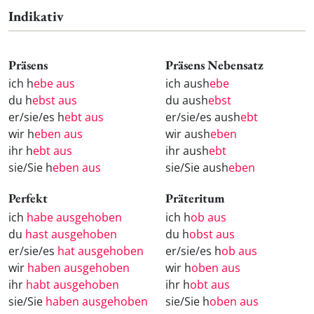
Indikativ
Präsens
Präsens Nebensatz
ich h
ebe aus
ich aush
ebe
du h
ebst aus
du aush
ebst
er/sie/es h
ebt aus
er/sie/es aush
ebt
wir h
eben aus
wir aush
eben
ihr h
ebt aus
ihr aush
ebt
sie/Sie h
eben aus
sie/Sie aush
eben
Perfekt
Präteritum
ich
habe ausgehoben
ich h
ob aus
du
hast ausgehoben
du h
obst aus
er/sie/es
hat ausgehoben
er/sie/es h
ob aus
wir
haben ausgehoben
wir h
oben aus
ihr
habt ausgehoben
ihr h
obt aus
sie/Sie
haben ausgehoben
sie/Sie h
oben aus