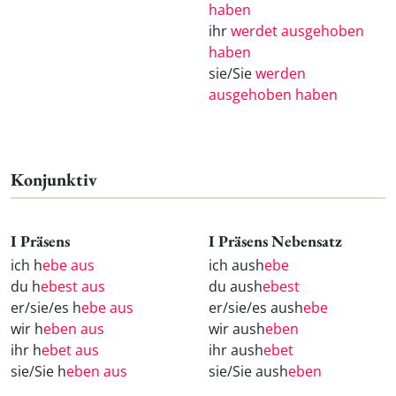
haben
ihr
werdet ausgehoben
haben
sie/Sie
werden
ausgehoben haben
Konjunktiv
I Präsens
I Präsens Nebensatz
ich h
ebe aus
ich aush
ebe
du h
ebest aus
du aush
ebest
er/sie/es h
ebe aus
er/sie/es aush
ebe
wir h
eben aus
wir aush
eben
ihr h
ebet aus
ihr aush
ebet
sie/Sie h
eben aus
sie/Sie aush
eben