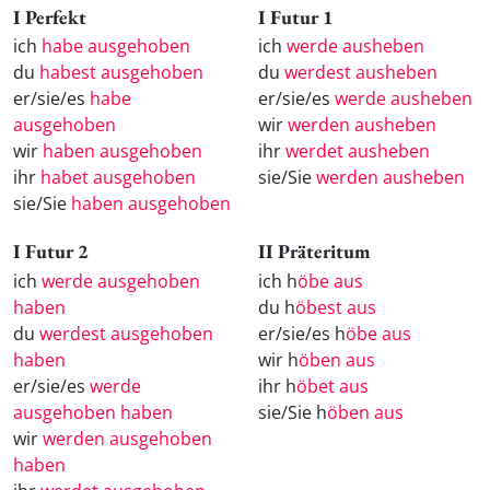
I Perfekt
I Futur 1
ich
habe ausgehoben
ich
werde ausheben
du
habest ausgehoben
du
werdest ausheben
er/sie/es
habe
er/sie/es
werde ausheben
ausgehoben
wir
werden ausheben
wir
haben ausgehoben
ihr
werdet ausheben
ihr
habet ausgehoben
sie/Sie
werden ausheben
sie/Sie
haben ausgehoben
I Futur 2
II Präteritum
ich
werde ausgehoben
ich h
öbe aus
haben
du h
öbest aus
du
werdest ausgehoben
er/sie/es h
öbe aus
haben
wir h
öben aus
er/sie/es
werde
ihr h
öbet aus
ausgehoben haben
sie/Sie h
öben aus
wir
werden ausgehoben
haben