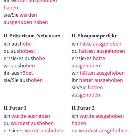
ihr
werdet ausgehoben
haben
sie/Sie
werden
ausgehoben haben
II Präteritum Nebensatz
II Plusquamperfekt
ich aush
öbe
ich
hätte ausgehoben
du aush
öbest
du
hättest ausgehoben
er/sie/es aush
öbe
er/sie/es
hätte
wir aush
öben
ausgehoben
ihr aush
öbet
wir
hätten ausgehoben
sie/Sie aush
öben
ihr
hättet ausgehoben
sie/Sie
hätten
ausgehoben
II Futur 1
II Futur 2
ich
würde ausheben
ich
würde ausgehoben
du
würdest ausheben
haben
er/sie/es
würde ausheben
du
würdest ausgehoben