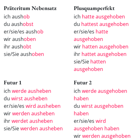
Präteritum Nebensatz
Plusquamperfekt
ich aush
ob
ich
hatte ausgehoben
du aush
obst
du
hattest ausgehoben
er/sie/es aush
ob
er/sie/es
hatte
wir aush
oben
ausgehoben
ihr aush
obt
wir
hatten ausgehoben
sie/Sie aush
oben
ihr
hattet ausgehoben
sie/Sie
hatten
ausgehoben
Futur 1
Futur 2
ich
werde ausheben
ich
werde ausgehoben
du
wirst ausheben
haben
er/sie/es
wird ausheben
du
wirst ausgehoben
wir
werden ausheben
haben
ihr
werdet ausheben
er/sie/es
wird
sie/Sie
werden ausheben
ausgehoben haben
wir
werden ausgehoben