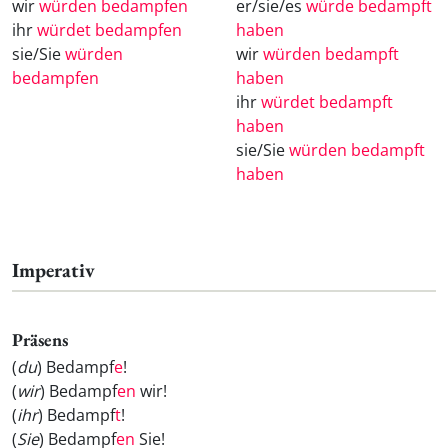
wir
würden bedampfen
er/sie/es
würde bedampft
ihr
würdet bedampfen
haben
sie/Sie
würden
wir
würden bedampft
bedampfen
haben
ihr
würdet bedampft
haben
sie/Sie
würden bedampft
haben
Imperativ
Präsens
(
du
) Bedampf
e
!
(
wir
) Bedampf
en
wir!
(
ihr
) Bedampf
t
!
(
Sie
) Bedampf
en
Sie!