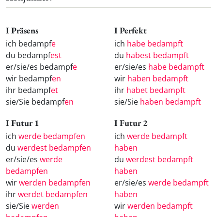
I Präsens
I Perfekt
ich bedampf
e
ich
habe bedampft
du bedampf
est
du
habest bedampft
er/sie/es bedampf
e
er/sie/es
habe bedampft
wir bedampf
en
wir
haben bedampft
ihr bedampf
et
ihr
habet bedampft
sie/Sie bedampf
en
sie/Sie
haben bedampft
I Futur 1
I Futur 2
ich
werde bedampfen
ich
werde bedampft
du
werdest bedampfen
haben
er/sie/es
werde
du
werdest bedampft
bedampfen
haben
wir
werden bedampfen
er/sie/es
werde bedampft
ihr
werdet bedampfen
haben
sie/Sie
werden
wir
werden bedampft