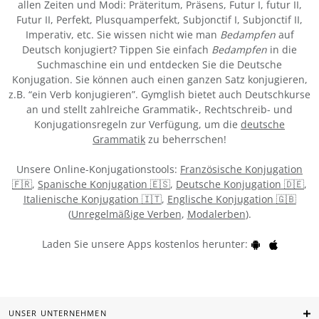
allen Zeiten und Modi: Präteritum, Präsens, Futur I, futur II,
Futur II, Perfekt, Plusquamperfekt, Subjonctif I, Subjonctif II,
Imperativ, etc. Sie wissen nicht wie man
Bedampfen
auf
Deutsch konjugiert? Tippen Sie einfach
Bedampfen
in die
Suchmaschine ein und entdecken Sie die Deutsche
Konjugation. Sie können auch einen ganzen Satz konjugieren,
z.B. “ein Verb konjugieren”. Gymglish bietet auch Deutschkurse
an und stellt zahlreiche Grammatik-, Rechtschreib- und
Konjugationsregeln zur Verfügung, um die
deutsche
Grammatik
zu beherrschen!
Unsere Online-Konjugationstools:
Französische Konjugation
🇫🇷
,
Spanische Konjugation 🇪🇸
,
Deutsche Konjugation 🇩🇪
,
Italienische Konjugation 🇮🇹
,
Englische Konjugation 🇬🇧
(
Unregelmäßige Verben
,
Modalerben
).
Laden Sie unsere Apps kostenlos herunter:
UNSER UNTERNEHMEN