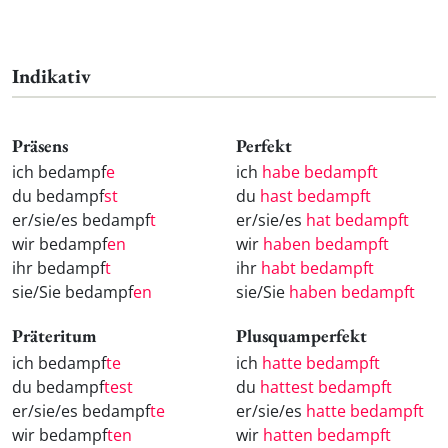
Indikativ
Präsens
Perfekt
ich bedampf
e
ich
habe bedampft
du bedampf
st
du
hast bedampft
er/sie/es bedampf
t
er/sie/es
hat bedampft
wir bedampf
en
wir
haben bedampft
ihr bedampf
t
ihr
habt bedampft
sie/Sie bedampf
en
sie/Sie
haben bedampft
Präteritum
Plusquamperfekt
ich bedampf
te
ich
hatte bedampft
du bedampf
test
du
hattest bedampft
er/sie/es bedampf
te
er/sie/es
hatte bedampft
wir bedampf
ten
wir
hatten bedampft