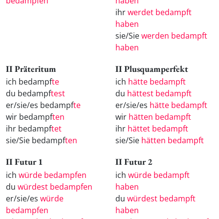
bedampfen
haben
ihr
werdet bedampft
haben
sie/Sie
werden bedampft
haben
II Präteritum
II Plusquamperfekt
ich bedampf
te
ich
hätte bedampft
du bedampf
test
du
hättest bedampft
er/sie/es bedampf
te
er/sie/es
hätte bedampft
wir bedampf
ten
wir
hätten bedampft
ihr bedampf
tet
ihr
hättet bedampft
sie/Sie bedampf
ten
sie/Sie
hätten bedampft
II Futur 1
II Futur 2
ich
würde bedampfen
ich
würde bedampft
du
würdest bedampfen
haben
er/sie/es
würde
du
würdest bedampft
bedampfen
haben