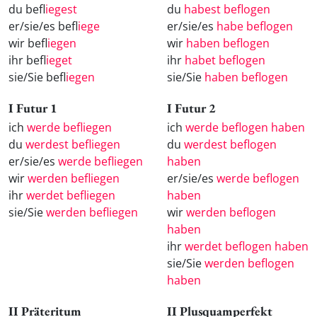
du befl
iegest
du
habest beflogen
er/sie/es befl
iege
er/sie/es
habe beflogen
wir befl
iegen
wir
haben beflogen
ihr befl
ieget
ihr
habet beflogen
sie/Sie befl
iegen
sie/Sie
haben beflogen
I Futur 1
I Futur 2
ich
werde befliegen
ich
werde beflogen haben
du
werdest befliegen
du
werdest beflogen
er/sie/es
werde befliegen
haben
wir
werden befliegen
er/sie/es
werde beflogen
ihr
werdet befliegen
haben
sie/Sie
werden befliegen
wir
werden beflogen
haben
ihr
werdet beflogen haben
sie/Sie
werden beflogen
haben
II Präteritum
II Plusquamperfekt