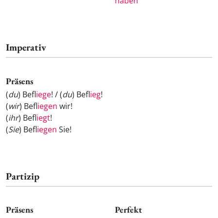
haben
Imperativ
Präsens
(
du
) Befl
iege
! / (
du
) Befl
ieg
!
(
wir
) Befl
iegen
wir!
(
ihr
) Befl
iegt
!
(
Sie
) Befl
iegen
Sie!
Partizip
Präsens
Perfekt