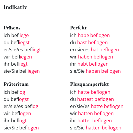
Indikativ
Präsens
Perfekt
ich befl
iege
ich
habe beflogen
du befl
iegst
du
hast beflogen
er/sie/es befl
iegt
er/sie/es
hat beflogen
wir befl
iegen
wir
haben beflogen
ihr befl
iegt
ihr
habt beflogen
sie/Sie befl
iegen
sie/Sie
haben beflogen
Präteritum
Plusquamperfekt
ich befl
og
ich
hatte beflogen
du befl
ogst
du
hattest beflogen
er/sie/es befl
og
er/sie/es
hatte beflogen
wir befl
ogen
wir
hatten beflogen
ihr befl
ogt
ihr
hattet beflogen
sie/Sie befl
ogen
sie/Sie
hatten beflogen