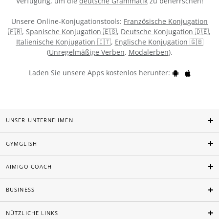
Verfügung, um die
deutsche Grammatik
zu beherrschen!
Unsere Online-Konjugationstools:
Französische Konjugation
🇫🇷
,
Spanische Konjugation 🇪🇸
,
Deutsche Konjugation 🇩🇪
,
Italienische Konjugation 🇮🇹
,
Englische Konjugation 🇬🇧
(
Unregelmäßige Verben
,
Modalerben
).
Laden Sie unsere Apps kostenlos herunter:
UNSER UNTERNEHMEN
GYMGLISH
AIMIGO COACH
BUSINESS
NÜTZLICHE LINKS