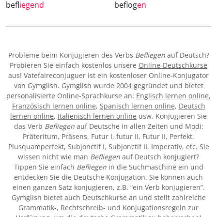
befl
iegend
beflog
en
Probleme beim Konjugieren des Verbs
Befliegen
auf Deutsch?
Probieren Sie einfach kostenlos unsere
Online-Deutschkurse
aus! Vatefaireconjuguer ist ein kostenloser Online-Konjugator
von Gymglish. Gymglish wurde 2004 gegründet und bietet
personalisierte Online-Sprachkurse an:
Englisch lernen online
,
Französisch lernen online
,
Spanisch lernen online
,
Deutsch
lernen online
,
Italienisch lernen online
usw. Konjugieren Sie
das Verb
Befliegen
auf Deutsche in allen Zeiten und Modi:
Präteritum, Präsens, Futur I, futur II, Futur II, Perfekt,
Plusquamperfekt, Subjonctif I, Subjonctif II, Imperativ, etc. Sie
wissen nicht wie man
Befliegen
auf Deutsch konjugiert?
Tippen Sie einfach
Befliegen
in die Suchmaschine ein und
entdecken Sie die Deutsche Konjugation. Sie können auch
einen ganzen Satz konjugieren, z.B. “ein Verb konjugieren”.
Gymglish bietet auch Deutschkurse an und stellt zahlreiche
Grammatik-, Rechtschreib- und Konjugationsregeln zur