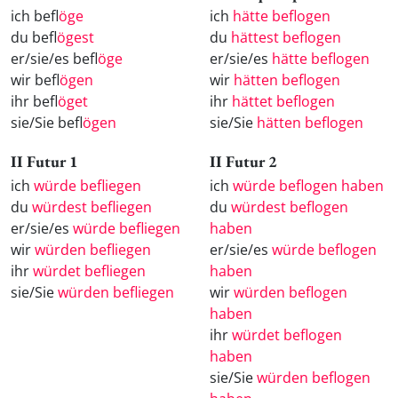
ich befl
öge
ich
hätte beflogen
du befl
ögest
du
hättest beflogen
er/sie/es befl
öge
er/sie/es
hätte beflogen
wir befl
ögen
wir
hätten beflogen
ihr befl
öget
ihr
hättet beflogen
sie/Sie befl
ögen
sie/Sie
hätten beflogen
II Futur 1
II Futur 2
ich
würde befliegen
ich
würde beflogen haben
du
würdest befliegen
du
würdest beflogen
er/sie/es
würde befliegen
haben
wir
würden befliegen
er/sie/es
würde beflogen
ihr
würdet befliegen
haben
sie/Sie
würden befliegen
wir
würden beflogen
haben
ihr
würdet beflogen
haben
sie/Sie
würden beflogen