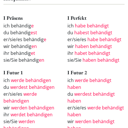
I Präsens
I Perfekt
ich behändig
e
ich
habe behändigt
du behändig
est
du
habest behändigt
er/sie/es behändig
e
er/sie/es
habe behändigt
wir behändig
en
wir
haben behändigt
ihr behändig
et
ihr
habet behändigt
sie/Sie behändig
en
sie/Sie
haben behändigt
I Futur 1
I Futur 2
ich
werde behändigen
ich
werde behändigt
du
werdest behändigen
haben
er/sie/es
werde
du
werdest behändigt
behändigen
haben
wir
werden behändigen
er/sie/es
werde behändigt
ihr
werdet behändigen
haben
sie/Sie
werden
wir
werden behändigt