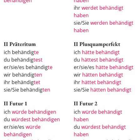
behändigen
haben
ihr
werdet behändigt
haben
sie/Sie
werden behändigt
haben
II Präteritum
II Plusquamperfekt
ich behändig
te
ich
hätte behändigt
du behändig
test
du
hättest behändigt
er/sie/es behändig
te
er/sie/es
hätte behändigt
wir behändig
ten
wir
hätten behändigt
ihr behändig
tet
ihr
hättet behändigt
sie/Sie behändig
ten
sie/Sie
hätten behändigt
II Futur 1
II Futur 2
ich
würde behändigen
ich
würde behändigt
du
würdest behändigen
haben
er/sie/es
würde
du
würdest behändigt
behändigen
haben