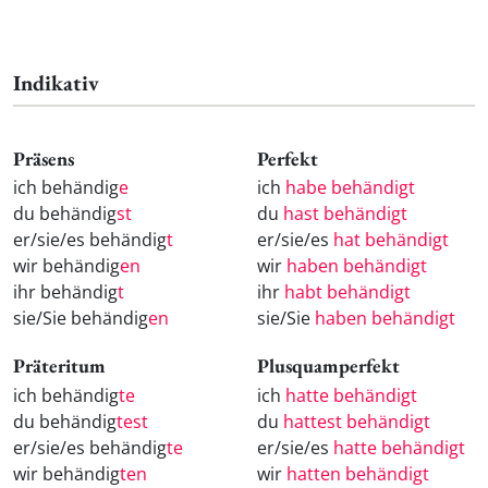
Indikativ
Präsens
Perfekt
ich behändig
e
ich
habe behändigt
du behändig
st
du
hast behändigt
er/sie/es behändig
t
er/sie/es
hat behändigt
wir behändig
en
wir
haben behändigt
ihr behändig
t
ihr
habt behändigt
sie/Sie behändig
en
sie/Sie
haben behändigt
Präteritum
Plusquamperfekt
ich behändig
te
ich
hatte behändigt
du behändig
test
du
hattest behändigt
er/sie/es behändig
te
er/sie/es
hatte behändigt
wir behändig
ten
wir
hatten behändigt