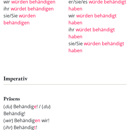
wir
würden behändigen
er/sie/es
würde behändigt
ihr
würdet behändigen
haben
sie/Sie
würden
wir
würden behändigt
behändigen
haben
ihr
würdet behändigt
haben
sie/Sie
würden behändigt
haben
Imperativ
Präsens
(
du
) Behändig
e
! / (
du
)
Behändig
!
(
wir
) Behändig
en
wir!
(
ihr
) Behändig
t
!