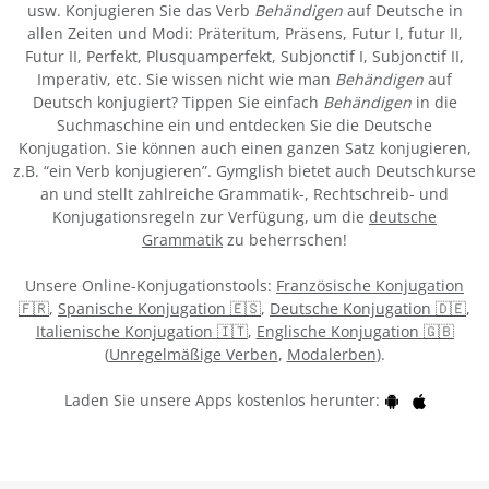
usw. Konjugieren Sie das Verb
Behändigen
auf Deutsche in
allen Zeiten und Modi: Präteritum, Präsens, Futur I, futur II,
Futur II, Perfekt, Plusquamperfekt, Subjonctif I, Subjonctif II,
Imperativ, etc. Sie wissen nicht wie man
Behändigen
auf
Deutsch konjugiert? Tippen Sie einfach
Behändigen
in die
Suchmaschine ein und entdecken Sie die Deutsche
Konjugation. Sie können auch einen ganzen Satz konjugieren,
z.B. “ein Verb konjugieren”. Gymglish bietet auch Deutschkurse
an und stellt zahlreiche Grammatik-, Rechtschreib- und
Konjugationsregeln zur Verfügung, um die
deutsche
Grammatik
zu beherrschen!
Unsere Online-Konjugationstools:
Französische Konjugation
🇫🇷
,
Spanische Konjugation 🇪🇸
,
Deutsche Konjugation 🇩🇪
,
Italienische Konjugation 🇮🇹
,
Englische Konjugation 🇬🇧
(
Unregelmäßige Verben
,
Modalerben
).
Laden Sie unsere Apps kostenlos herunter: